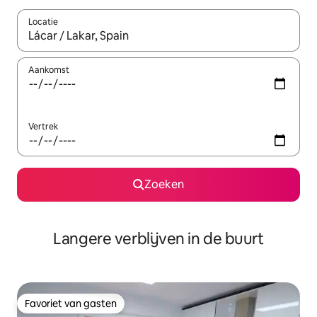
Locatie
Wanneer er resultaten beschikbaar zijn, maak je een keuze met 
Aankomst
Vertrek
Zoeken
Langere verblijven in de buurt
Favoriet van gasten
Favoriet van gasten