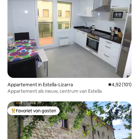
Appartement in Estella-Lizarra
Gemiddelde beo
4,92 (101)
Appartement als nieuw, centrum van Estella
Favoriet van gasten
Topfavoriet van gasten