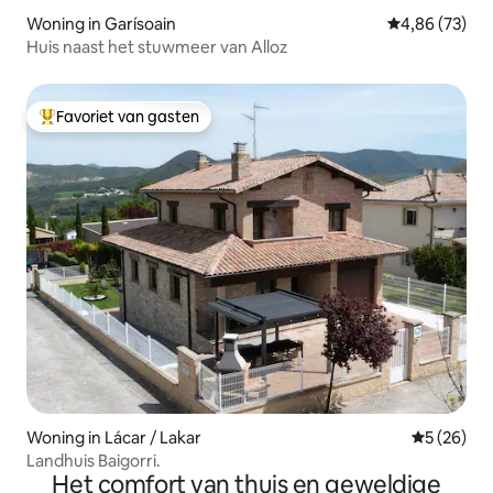
Woning in Garísoain
Gemiddelde be
4,86 (73)
Huis naast het stuwmeer van Alloz
Favoriet van gasten
Topfavoriet van gasten
Woning in Lácar / Lakar
Gemiddelde
5 (26)
Landhuis Baigorri.
Het comfort van thuis en geweldige