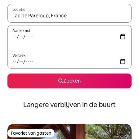
Locatie
Wanneer er resultaten beschikbaar zijn, maak je een keuze met 
Aankomst
Vertrek
Zoeken
Langere verblijven in de buurt
Favoriet van gasten
Favoriet van gasten