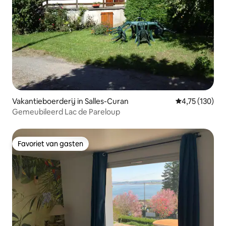
Vakantieboerderij in Salles-Curan
Gemiddelde beo
4,75 (130)
Gemeubileerd Lac de Pareloup
Favoriet van gasten
Favoriet van gasten