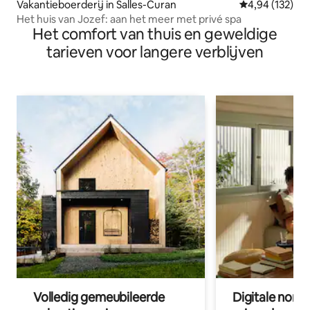
Vakantieboerderij in Salles-Curan
Gemiddelde beo
4,94 (132)
Het huis van Jozef: aan het meer met privé spa
Het comfort van thuis en geweldige
tarieven voor langere verblijven
Volledig gemeubileerde
Digitale nom