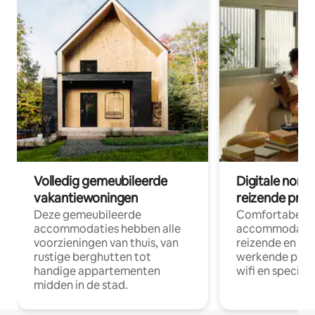
Volledig gemeubileerde
Digitale nom
vakantiewoningen
reizende prof
Deze gemeubileerde
Comfortabele
accommodaties hebben alle
accommodatie
voorzieningen van thuis, van
reizende en op
rustige berghutten tot
werkende profe
handige appartementen
wifi en special
midden in de stad.