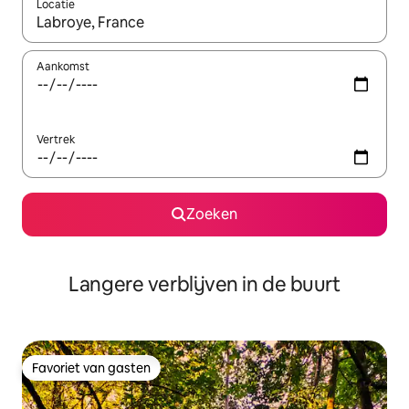
Locatie
Wanneer er resultaten beschikbaar zijn, maak je een keuze met 
Aankomst
Vertrek
Zoeken
Langere verblijven in de buurt
Favoriet van gasten
Favoriet van gasten