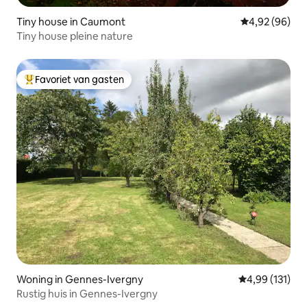
Tiny house in Caumont
Gemiddelde be
4,92 (96)
Tiny house pleine nature
Favoriet van gasten
Topfavoriet van gasten
Woning in Gennes-Ivergny
Gemiddelde beo
4,99 (131)
Rustig huis in Gennes-Ivergny