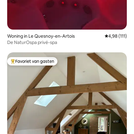
Woning in Le Quesnoy-en-Artois
Gemiddelde be
4,98 (111)
De NaturOspa privé-spa
Favoriet van gasten
Topfavoriet van gasten