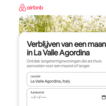
Ga
direct
naar
inhoud
Verblijven van een maa
in La Valle Agordina
Ontdek langetermijnwoningen die als thuis
aanvoelen voor een maand of langer.
Locatie
Wanneer er resultaten beschikbaar zijn, maak je 
Aankomst