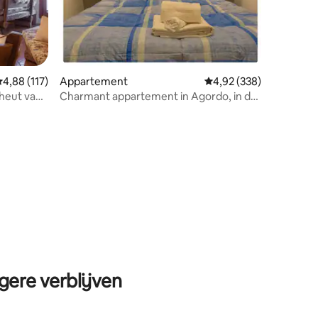
emiddelde beoordeling van 4,88 op 5, 117 recensies
4,88 (117)
Appartement
Gemiddelde beoordeling
4,92 (338)
heut van
Charmant appartement in Agordo, in de
Dolomieten
ecensies
gere verblijven