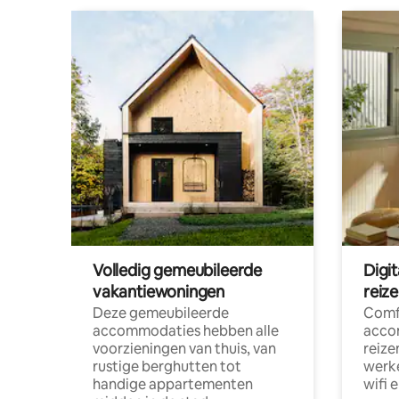
Volledig gemeubileerde
Digi
vakantiewoningen
reiz
Deze gemeubileerde
Comf
accommodaties hebben alle
acco
voorzieningen van thuis, van
reize
rustige berghutten tot
werke
handige appartementen
wifi 