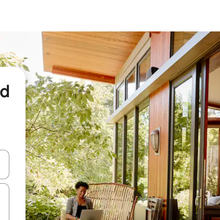
nd
een keuze met je de pijltjestoetsen omhoog en omlaag, óf door te tikk