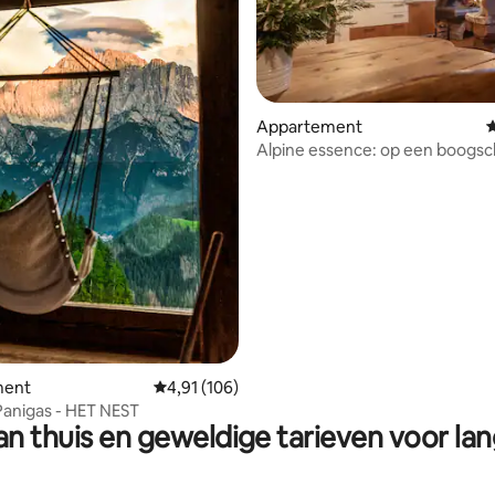
Appartement
G
Alpine essence: op een boogsc
het centrum en de natuur
g van 4,87 op 5, 39 recensies
ment
Gemiddelde beoordeling van 4,91 op 5, 106 r
4,91 (106)
Panigas - HET NEST
n thuis en geweldige tarieven voor lan