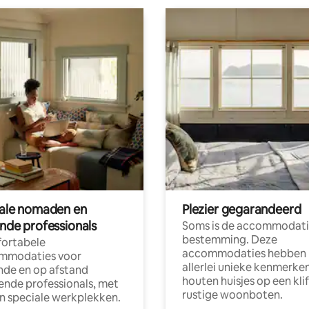
tale nomaden en
Plezier gegarandeerd
ende professionals
Soms is de accommodati
bestemming. Deze
ortabele
accommodaties hebben
mmodaties voor
allerlei unieke kenmerken
nde en op afstand
houten huisjes op een klif
nde professionals, met
rustige woonboten.
en speciale werkplekken.