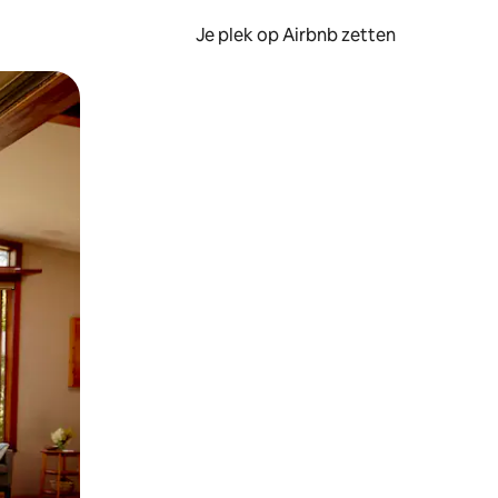
Je plek op Airbnb zetten
en of swipen.