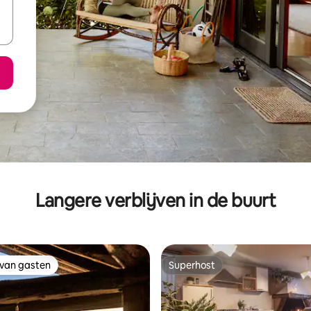
Langere verblijven in de buurt
 van gasten
Superhost
 van gasten
Superhost