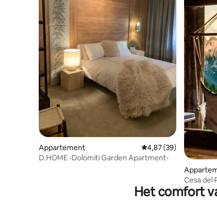
Appartement
Gemiddelde beoordelin
4,87 (39)
D.HOME -Dolomiti Garden Apartment-
Apparte
Cesa del 
Het comfort va