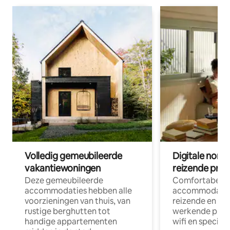
Volledig gemeubileerde
Digitale nom
vakantiewoningen
reizende prof
Deze gemeubileerde
Comfortabele
accommodaties hebben alle
accommodatie
voorzieningen van thuis, van
reizende en op
rustige berghutten tot
werkende profe
handige appartementen
wifi en special