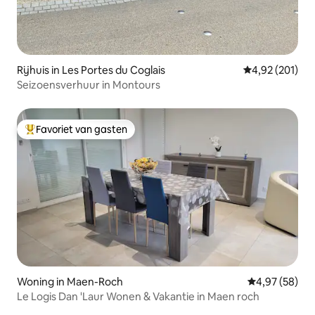
Rijhuis in Les Portes du Coglais
Gemiddelde beo
4,92 (201)
Seizoensverhuur in Montours
Favoriet van gasten
Topfavoriet van gasten
Woning in Maen-Roch
Gemiddelde be
4,97 (58)
Le Logis Dan 'Laur Wonen & Vakantie in Maen roch