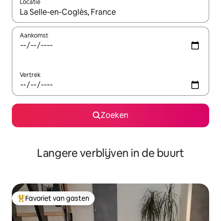
Locatie
Wanneer er resultaten beschikbaar zijn, maak je een keuze met 
Aankomst
Vertrek
Zoeken
Langere verblijven in de buurt
Favoriet van gasten
Topfavoriet van gasten