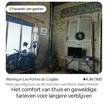
Favoriet van gasten
Topfavoriet van gasten
Woning in Les Portes du Coglais
Gemiddelde beo
4,96 (168)
Klein gezellig huis op 30 minuten van Mont-Saint-Michel
Het comfort van thuis en geweldige
tarieven voor langere verblijven