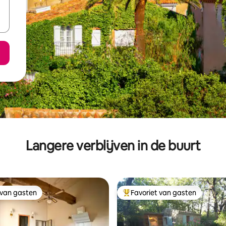
Langere verblijven in de buurt
 van gasten
Favoriet van gasten
 van gasten
Topfavoriet van gasten