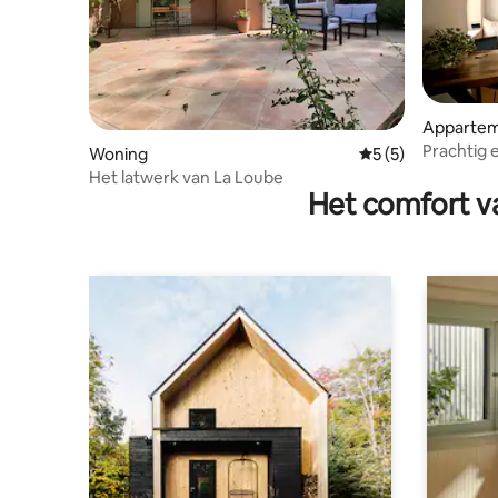
Apparte
Prachtig 
Woning
Gemiddelde beoord
5 (5)
terras
Het latwerk van La Loube
Het comfort va