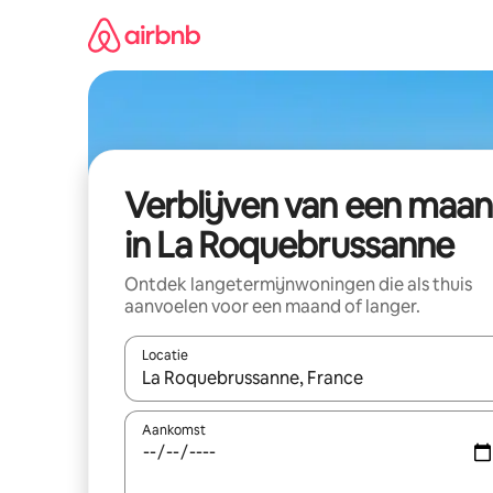
Ga
direct
naar
inhoud
Verblijven van een maa
in La Roquebrussanne
Ontdek langetermijnwoningen die als thuis
aanvoelen voor een maand of langer.
Locatie
Wanneer er resultaten beschikbaar zijn, maak je 
Aankomst