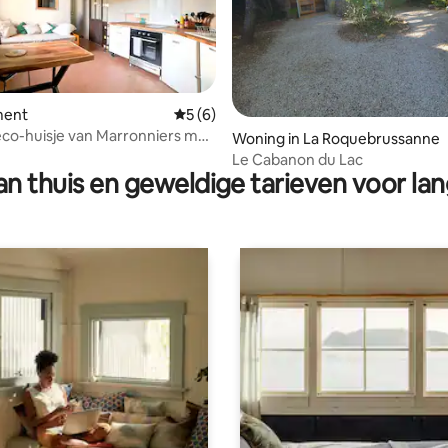
ment
Gemiddelde beoordeling van 5 op 5, 6 r
5 (6)
eco-huisje van Marronniers met
eling van 5 op 5, 5 recensies
Woning in La Roquebrussanne
Le Cabanon du Lac
n thuis en geweldige tarieven voor lan