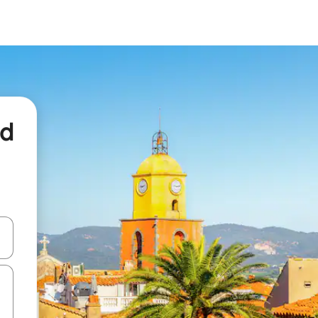
nd
een keuze met je de pijltjestoetsen omhoog en omlaag, óf door te tikk