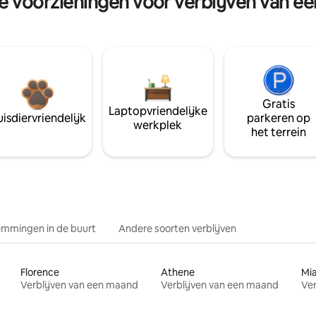
re voorzieningen voor verblijven van e
Gratis
Laptopvriendelijke
isdiervriendelijk
parkeren op
werkplek
het terrein
mmingen in de buurt
Andere soorten verblijven
Florence
Athene
Mi
Verblijven van een maand
Verblijven van een maand
Ver