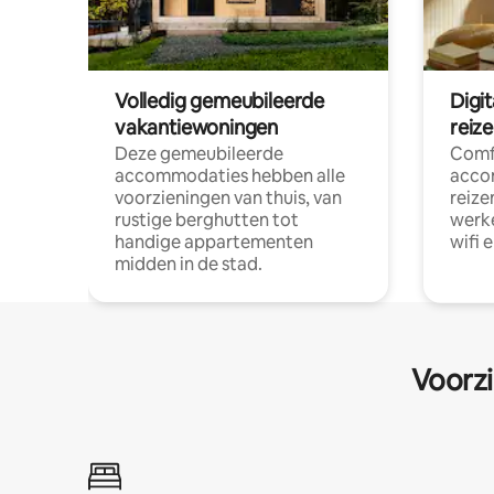
Volledig gemeubileerde
Digi
vakantiewoningen
reiz
Deze gemeubileerde
Comf
accommodaties hebben alle
acco
voorzieningen van thuis, van
reize
rustige berghutten tot
werke
handige appartementen
wifi 
midden in de stad.
Voorzi