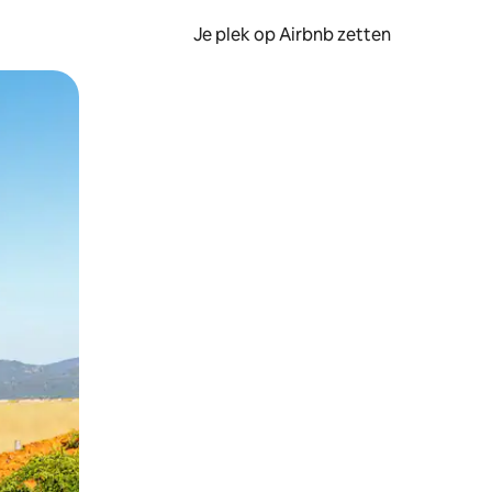
Je plek op Airbnb zetten
en of swipen.