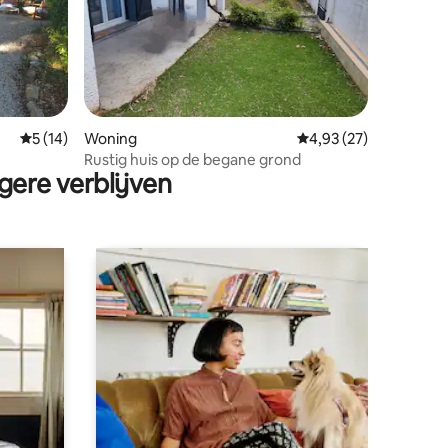
ecensies
Gemiddelde beoordeling van 5 op 5, 14 recensies
5 (14)
Woning
Gemiddelde beoordelin
4,93 (27)
Rustig huis op de begane grond
gere verblijven