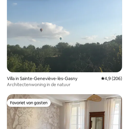
Villa in Sainte-Geneviève-lès-Gasny
Gemiddelde be
4,9 (206)
Architectenwoning in de natuur
Favoriet van gasten
Favoriet van gasten