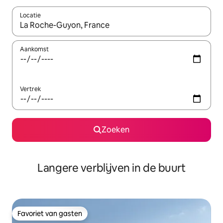
Locatie
Wanneer er resultaten beschikbaar zijn, maak je een keuze met 
Aankomst
Vertrek
Zoeken
Langere verblijven in de buurt
Favoriet van gasten
Favoriet van gasten