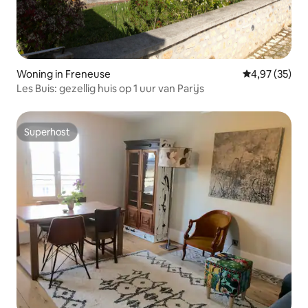
Woning in Freneuse
Gemiddelde be
4,97 (35)
Les Buis: gezellig huis op 1 uur van Parijs
Superhost
Superhost