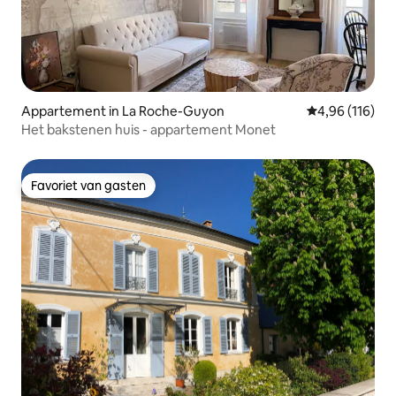
Appartement in La Roche-Guyon
Gemiddelde beo
4,96 (116)
Het bakstenen huis - appartement Monet
Favoriet van gasten
Favoriet van gasten