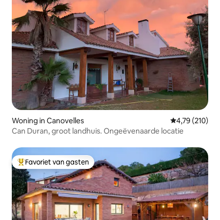
Woning in Canovelles
Gemiddelde beo
4,79 (210)
Can Duran, groot landhuis. Ongeëvenaarde locatie
Favoriet van gasten
Topfavoriet van gasten