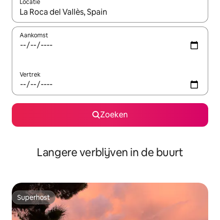
Locatie
Wanneer er resultaten beschikbaar zijn, maak je een keuze met 
Aankomst
Vertrek
Zoeken
Langere verblijven in de buurt
Superhost
Superhost