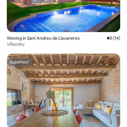
Woning in Sant Andreu de Llavaneres
Gemiddelde
5 (14)
Villasoley
Superhost
Superhost