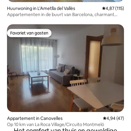
Huurwoning in L'Ametlla del Vallès
Gemiddelde be
4,87 (115)
Appartementen in de buurt van Barcelona, charmant
penthouse.
Favoriet van gasten
Favoriet van gasten
Appartement in Canovelles
Gemiddelde be
4,94 (47)
Op 10 km van La Roca Village/Circuito Montmeló
Het comfort van thuis en geweldige