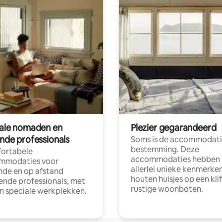
tale nomaden en
Plezier gegarandeerd
ende professionals
Soms is de accommodati
bestemming. Deze
ortabele
accommodaties hebben
mmodaties voor
allerlei unieke kenmerken
nde en op afstand
houten huisjes op een klif
nde professionals, met
rustige woonboten.
en speciale werkplekken.