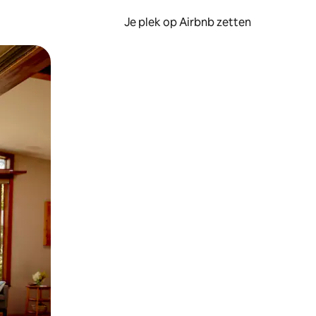
Je plek op Airbnb zetten
en of swipen.