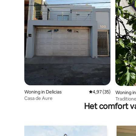
Woning in Delicias
Gemiddelde beoordelin
4,97 (35)
Woning i
Casa de Aure
Tradition
Het comfort va
huis