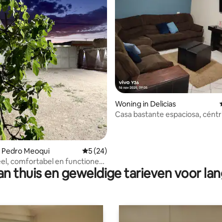
Woning in Delicias
Casa bastante espaciosa, céntr
cómoda
g van 4,97 op 5, 35 recensies
n Pedro Meoqui
Gemiddelde beoordeling van 5 op 5, 24 r
5 (24)
eel, comfortabel en functioneel
n thuis en geweldige tarieven voor lan