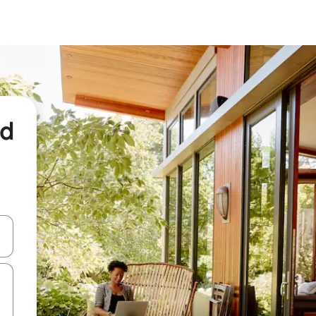
nd
een keuze met je de pijltjestoetsen omhoog en omlaag, óf door te tikk