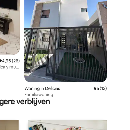
Gemiddelde beoordeling van 4,96 op 5, 26 recensies
4,96 (26)
ica y muy
ecensies
Woning in Delicias
Gemiddelde beoord
5 (13)
Familiewoning
gere verblijven