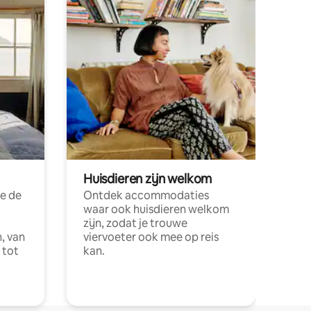
Huisdieren zijn welkom
e de
Ontdek accommodaties
waar ook huisdieren welkom
zijn, zodat je trouwe
, van
viervoeter ook mee op reis
 tot
kan.