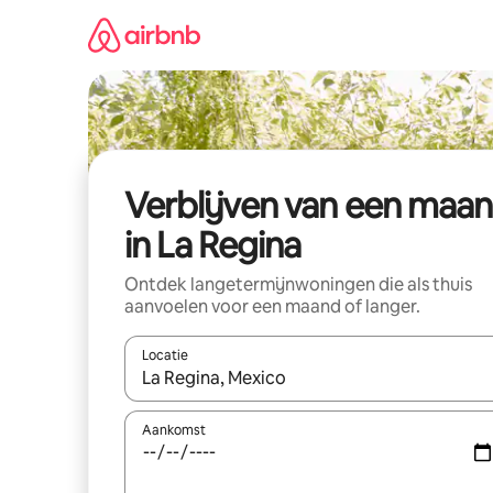
Ga
direct
naar
inhoud
Verblijven van een maa
in La Regina
Ontdek langetermijnwoningen die als thuis
aanvoelen voor een maand of langer.
Locatie
Wanneer er resultaten beschikbaar zijn, maak je 
Aankomst