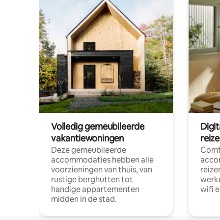
Volledig gemeubileerde
Digi
vakantiewoningen
reiz
Deze gemeubileerde
Comf
accommodaties hebben alle
acco
voorzieningen van thuis, van
reize
rustige berghutten tot
werke
handige appartementen
wifi 
midden in de stad.