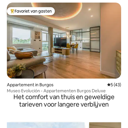
Favoriet van gasten
Topfavoriet van gasten
Appartement in Burgos
Gemiddelde
5 (43)
Museo Evolución - Appartementen Burgos Deluxe
Het comfort van thuis en geweldige
tarieven voor langere verblijven