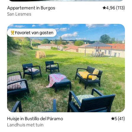
Appartement in Burgos
Gemiddelde beo
4,96 (113)
San Lesmes
Favoriet van gasten
Topfavoriet van gasten
Huisje in Bustillo del Páramo
Gemiddeld
5 (41)
Landhuis met tuin