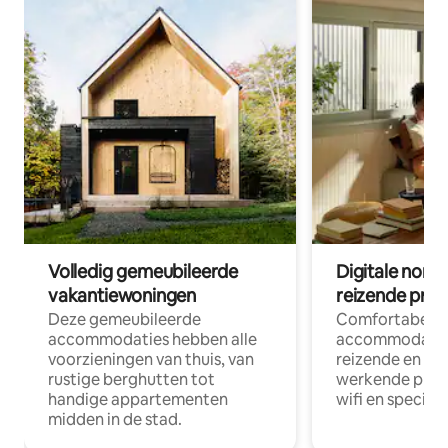
Volledig gemeubileerde
Digitale nom
vakantiewoningen
reizende prof
Deze gemeubileerde
Comfortabele
accommodaties hebben alle
accommodatie
voorzieningen van thuis, van
reizende en op
rustige berghutten tot
werkende profe
handige appartementen
wifi en special
midden in de stad.