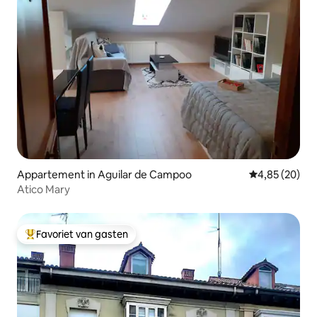
Appartement in Aguilar de Campoo
Gemiddelde be
4,85 (20)
Atico Mary
Favoriet van gasten
Topfavoriet van gasten