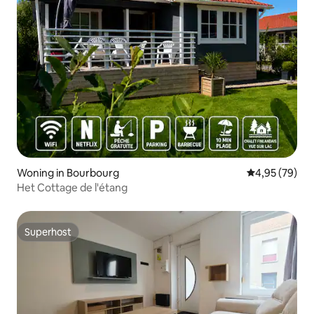
Woning in Bourbourg
Gemiddelde be
4,95 (79)
Het Cottage de l'étang
Superhost
Superhost