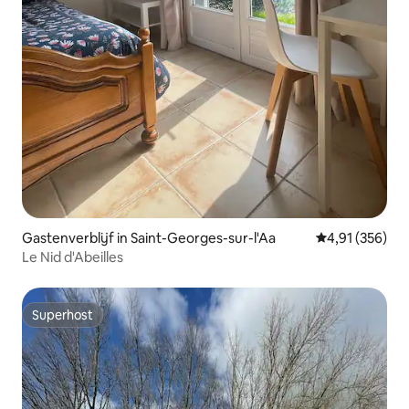
Gastenverblijf in Saint-Georges-sur-l'Aa
Gemiddelde beo
4,91 (356)
Le Nid d'Abeilles
Superhost
Superhost