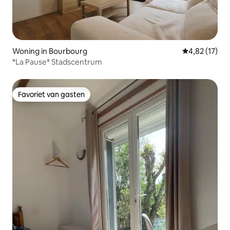
Woning in Bourbourg
Gemiddelde be
4,82 (17)
*La Pause* Stadscentrum
Favoriet van gasten
Favoriet van gasten