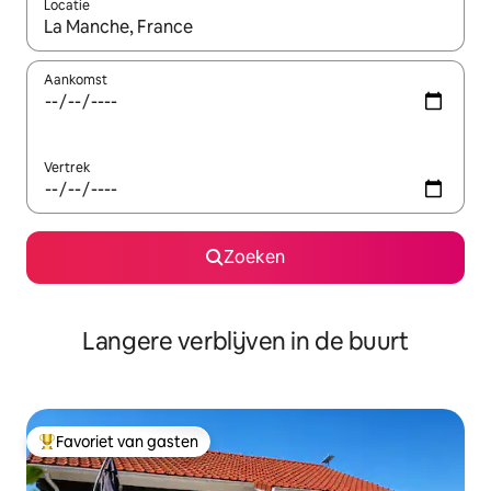
Locatie
Wanneer er resultaten beschikbaar zijn, maak je een keuze met 
Aankomst
Vertrek
Zoeken
Langere verblijven in de buurt
Favoriet van gasten
Topfavoriet van gasten