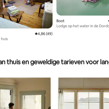
Boot
Lodge op het water in de Dor
Gemiddelde beoordeling van 4,86 op 5, 49 r
4,86 (49)
Bij Bounie huis
g van 4,95 op 5, 66 recensies
n thuis en geweldige tarieven voor lan