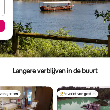
Langere verblijven in de buurt
 van gasten
Favoriet van gasten
 van gasten
Topfavoriet van gasten