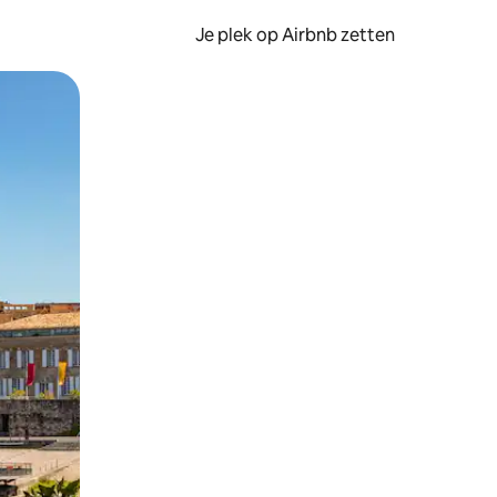
Je plek op Airbnb zetten
en of swipen.