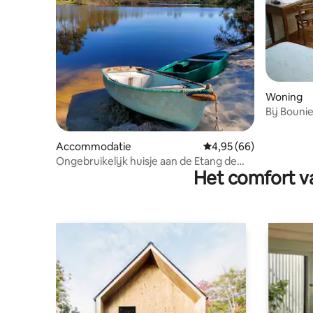
Woning
Accommodatie
Gemiddelde beoordelin
4,95 (66)
Ongebruikelijk huisje aan de Etang de
Het comfort va
Leynie