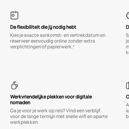
De flexibiliteit die jij nodig hebt
D
Kies je exacte aankomst- en vertrekdatum en
S
reserveer eenvoudig online zonder extra
j
verplichtingen of papierwerk.*
m
k
Werkvriendelijke plekken voor digitale
O
nomaden
A
Ga je voor je werk op reis? Vind een verblijf
a
voor de lange termijn met snelle wifi en aparte
b
werkplekken.