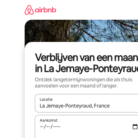
Ga
direct
naar
inhoud
Verblijven van een maa
in La Jemaye-Ponteyrau
Ontdek langetermijnwoningen die als thuis
aanvoelen voor een maand of langer.
Locatie
Wanneer er resultaten beschikbaar zijn, maak je 
Aankomst