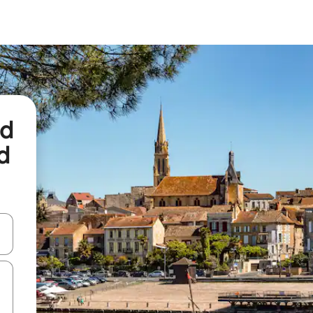
nd
d
een keuze met je de pijltjestoetsen omhoog en omlaag, óf door te tikk