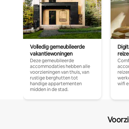
Volledig gemeubileerde
Digi
vakantiewoningen
reiz
Deze gemeubileerde
Comf
accommodaties hebben alle
acco
voorzieningen van thuis, van
reize
rustige berghutten tot
werke
handige appartementen
wifi 
midden in de stad.
Voorzi