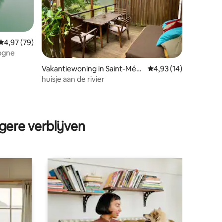
Gemiddelde beoordeling van 4,97 op 5, 79 recensies
4,97 (79)
dogne
ecensies
Vakantiewoning in Saint-Méar
Gemiddelde beoordeli
4,93 (14)
d-de-Drône
huisje aan de rivier
gere verblijven