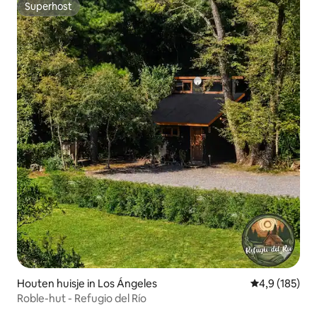
Superhost
Superhost
Houten huisje in Los Ángeles
Gemiddelde be
4,9 (185)
Roble-hut - Refugio del Río