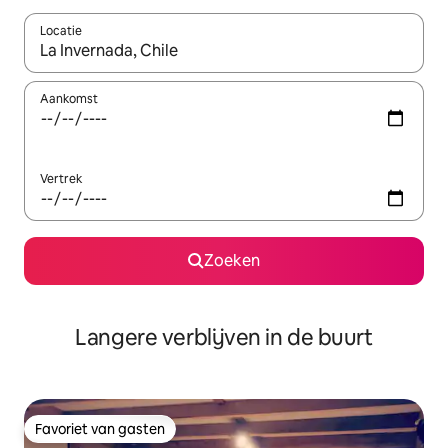
Locatie
Wanneer er resultaten beschikbaar zijn, maak je een keuze met 
Aankomst
Vertrek
Zoeken
Langere verblijven in de buurt
Favoriet van gasten
Favoriet van gasten