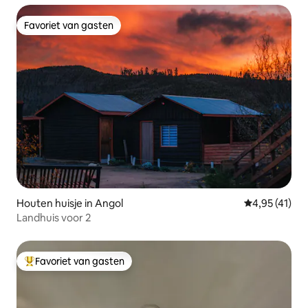
Favoriet van gasten
Favoriet van gasten
Houten huisje in Angol
Gemiddelde b
4,95 (41)
Landhuis voor 2
Favoriet van gasten
Topfavoriet van gasten