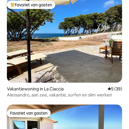
Favoriet van gasten
Topfavoriet van gasten
Vakantiewoning in La Ciaccia
Gemiddelde
5 (39)
Alessandro, aan zee, vakantie, surfen en slim werken
Favoriet van gasten
Favoriet van gasten