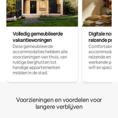
Volledig gemeubileerde
Digitale nom
vakantiewoningen
reizende prof
Deze gemeubileerde
Comfortabele
accommodaties hebben alle
accommodatie
voorzieningen van thuis, van
reizende en op
rustige berghutten tot
werkende profe
handige appartementen
wifi en special
midden in de stad.
Voorzieningen en voordelen voor
langere verblijven