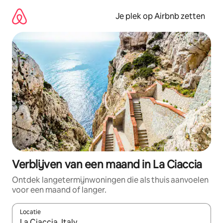
Ga
direct
Je plek op Airbnb zetten
naar
inhoud
Verblijven van een maand in La Ciaccia
Ontdek langetermijnwoningen die als thuis aanvoelen
voor een maand of langer.
Locatie
Wanneer er resultaten beschikbaar zijn, maak je een keuze met 