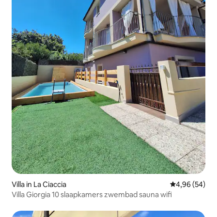
Villa in La Ciaccia
Gemiddelde be
4,96 (54)
Villa Giorgia 10 slaapkamers zwembad sauna wifi