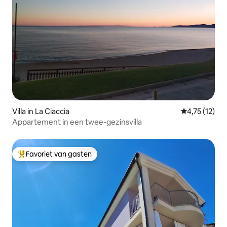
Villa in La Ciaccia
Gemiddelde b
4,75 (12)
Appartement in een twee-gezinsvilla
Favoriet van gasten
Topfavoriet van gasten