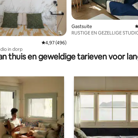
Gastsuite
G
RUSTIGE EN GEZELLIGE STUDIO
 van 4,98 op 5, 279 recensies
HART VAN DE WIJNGAARD VA
Gemiddelde beoordeling van 4,97 op 5, 496 r
4,97 (496)
dio in dorp
n thuis en geweldige tarieven voor lan