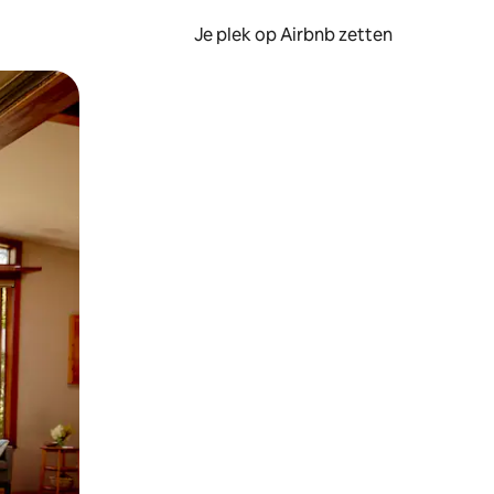
Je plek op Airbnb zetten
en of swipen.