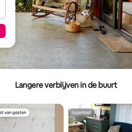
Langere verblijven in de buurt
iet van gasten
Superhost
iet van gasten
Superhost