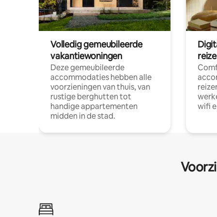
Volledig gemeubileerde
Digi
vakantiewoningen
reiz
Deze gemeubileerde
Comf
accommodaties hebben alle
acco
voorzieningen van thuis, van
reize
rustige berghutten tot
werke
handige appartementen
wifi 
midden in de stad.
Voorzi