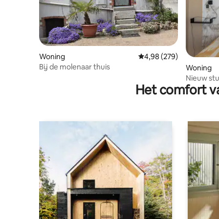
Woning
Gemiddelde beoordeling
4,98 (279)
Bij de molenaar thuis
Woning
Nieuw stu
Het comfort va