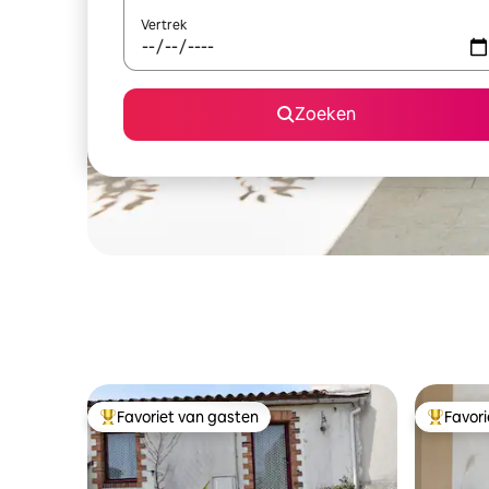
Vertrek
Zoeken
Favoriet van gasten
Favor
Topfavoriet van gasten
Topfavor