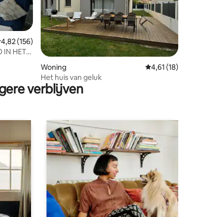
emiddelde beoordeling van 4,82 op 5, 156 recensies
4,82 (156)
 IN HET
N NANTES
ecensies
Woning
Gemiddelde beoordeli
4,61 (18)
Het huis van geluk
gere verblijven