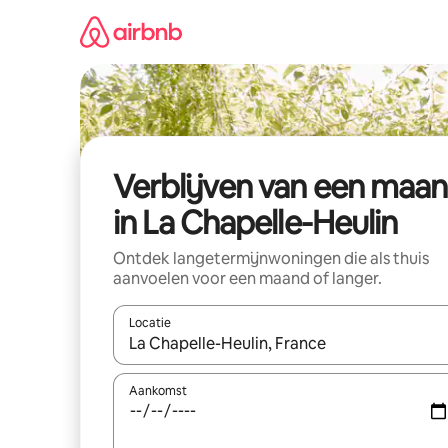
Ga
direct
naar
inhoud
Verblijven van een maa
in La Chapelle-Heulin
Ontdek langetermijnwoningen die als thuis
aanvoelen voor een maand of langer.
Locatie
Wanneer er resultaten beschikbaar zijn, maak je 
Aankomst