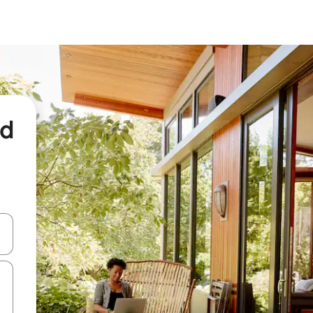
nd
een keuze met je de pijltjestoetsen omhoog en omlaag, óf door te tikk