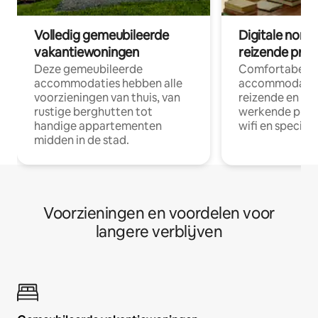
Volledig gemeubileerde
Digitale nom
vakantiewoningen
reizende prof
Deze gemeubileerde
Comfortabele
accommodaties hebben alle
accommodatie
voorzieningen van thuis, van
reizende en op
rustige berghutten tot
werkende profe
handige appartementen
wifi en special
midden in de stad.
Voorzieningen en voordelen voor
langere verblijven