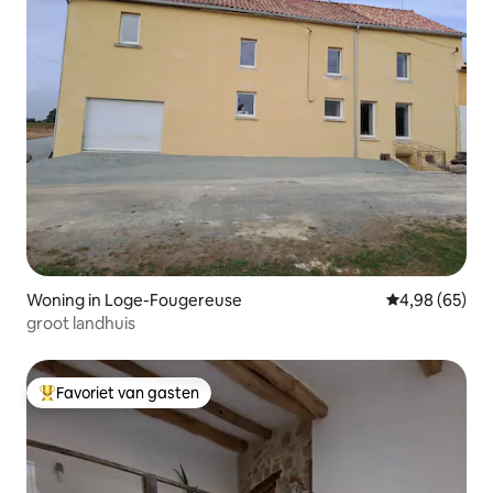
Woning in Loge-Fougereuse
Gemiddelde be
4,98 (65)
groot landhuis
Favoriet van gasten
Topfavoriet van gasten