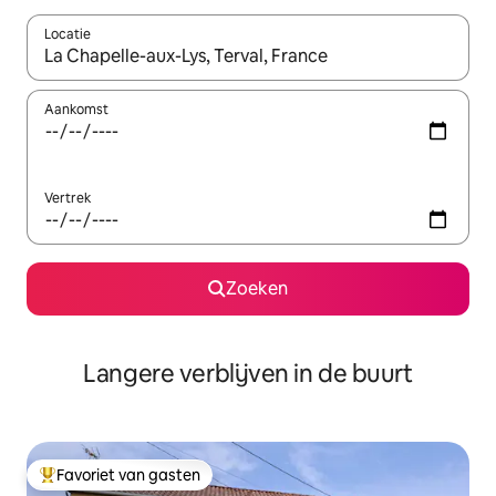
Locatie
Wanneer er resultaten beschikbaar zijn, maak je een keuze met 
Aankomst
Vertrek
Zoeken
Langere verblijven in de buurt
Favoriet van gasten
Topfavoriet van gasten