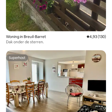
Woning in Breuil-Barret
Gemiddelde beo
4,93 (130)
Dak onder de sterren.
Superhost
Superhost