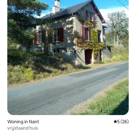
Woning in Nant
Gemiddelde
5 (26)
vrijstaand huis