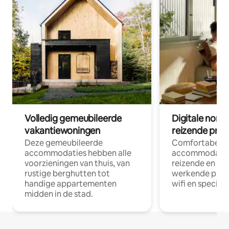
Volledig gemeubileerde
Digitale nom
vakantiewoningen
reizende prof
Deze gemeubileerde
Comfortabele
accommodaties hebben alle
accommodatie
voorzieningen van thuis, van
reizende en op
rustige berghutten tot
werkende profe
handige appartementen
wifi en special
midden in de stad.