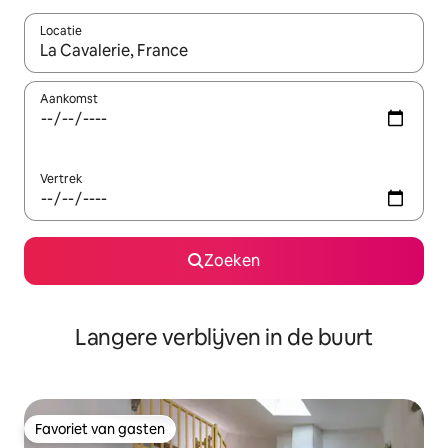
Locatie
Wanneer er resultaten beschikbaar zijn, maak je een keuze met 
Aankomst
Vertrek
Zoeken
Langere verblijven in de buurt
Favoriet van gasten
Favoriet van gasten