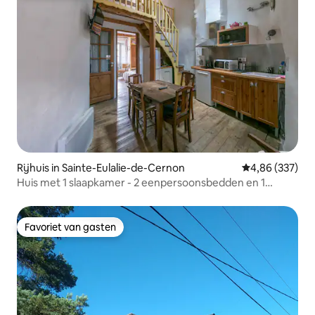
Rijhuis in Sainte-Eulalie-de-Cernon
Gemiddelde beo
4,86 (337)
Huis met 1 slaapkamer - 2 eenpersoonsbedden en 1
tweepersoonsbed
Favoriet van gasten
Favoriet van gasten