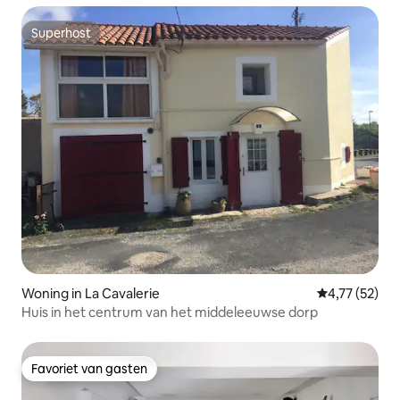
Superhost
Superhost
Woning in La Cavalerie
Gemiddelde be
4,77 (52)
Huis in het centrum van het middeleeuwse dorp
Favoriet van gasten
Favoriet van gasten