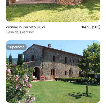
Woning in Cerreto Guidi
Gemiddelde beo
4,95 (503)
Casa del Giardino
Superhost
Superhost