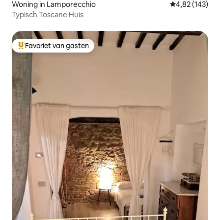
Woning in Lamporecchio
Gemiddelde beo
4,82 (143)
Typisch Toscane Huis
Favoriet van gasten
Topfavoriet van gasten