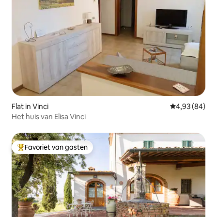
Flat in Vinci
Gemiddelde be
4,93 (84)
Het huis van Elisa Vinci
Favoriet van gasten
Topfavoriet van gasten