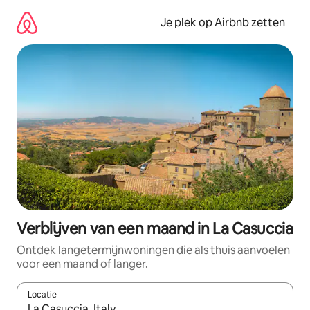
Ga
direct
Je plek op Airbnb zetten
naar
inhoud
Verblijven van een maand in La Casuccia
Ontdek langetermijnwoningen die als thuis aanvoelen
voor een maand of langer.
Locatie
Wanneer er resultaten beschikbaar zijn, maak je een keuze met 