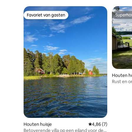
Favoriet van gasten
Superho
Favoriet van gasten
Superho
Houten hu
Rust en o
het Saim
Houten huisje
Gemiddelde beoordeli
4,86 (7)
Betoverende villa op een eiland voor de