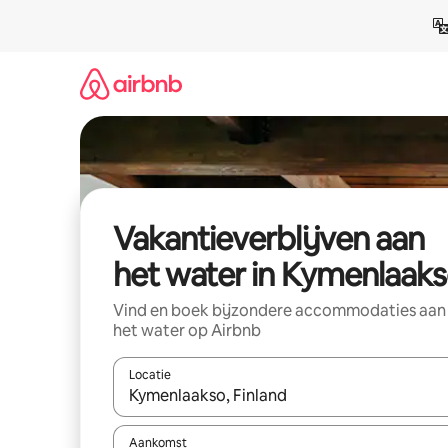
Ga
direct
naar
inhoud
Vakantieverblijven aan
het water in Kymenlaak
Vind en boek bijzondere accommodaties aan
het water op Airbnb
Locatie
Wanneer er resultaten beschikbaar zijn, maak je 
Aankomst