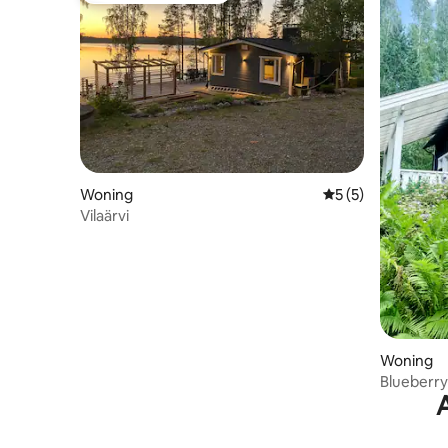
Woning
Gemiddelde beoord
5 (5)
Vilaärvi
Woning
Blueberry