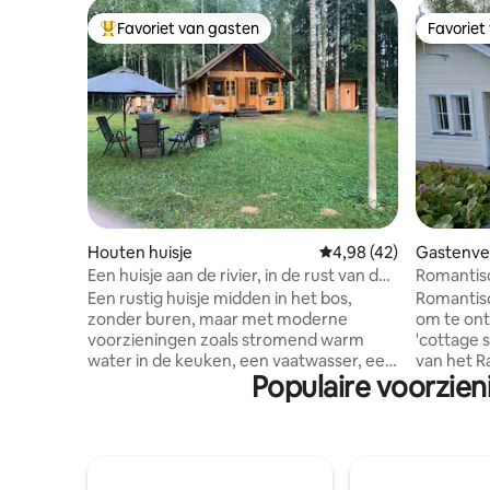
Favoriet van gasten
Favoriet
Topfavoriet van gasten
Favoriet
Houten huisje
Gemiddelde beoordelin
4,98 (42)
Gastenver
Een huisje aan de rivier, in de rust van de
Romantis
natuur
Een rustig huisje midden in het bos,
Romantisc
zonder buren, maar met moderne
om te ontspannen
voorzieningen zoals stromend warm
'cottage s
water in de keuken, een vaatwasser, een
van het R
Populaire voorzie
open haard en elektrische verwarming.
(fornuis,
Vanuit de houtgestookte sauna duik je in
magnetro
de rivier, waar je ook korte roeitochten
beschikba
kunt maken. Goede plekken om buiten
eettafel,
te zijn, te vissen, paddenstoelen te
internet,
plukken en bessen te plukken. Het
kleedkam