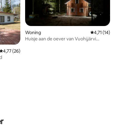
Woning
Gemiddelde beoordeli
4,71 (14)
Huisje aan de oever van Vuohijärvi
Kouvola
Gemiddelde beoordeling van 4,77 op 5, 26 recensies
4,77 (26)
nd
ecensies
r