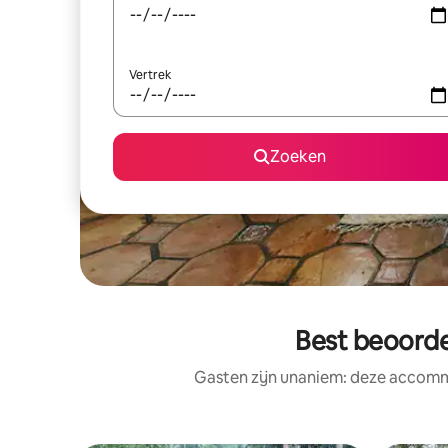
Vertrek
Zoeken
Best beoord
Gasten zijn unaniem: deze accommo