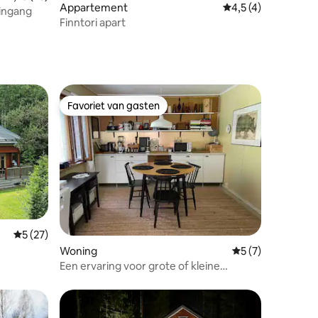
Appartement
Gemiddelde beoorde
4,5 (4)
ingang
Finntori apart
Favoriet van gasten
Favoriet van gasten
ecensies
Gemiddelde beoordeling van 5 op 5, 27 recensies
5 (27)
Woning
Gemiddelde beoor
5 (7)
Een ervaring voor grote of kleine
groepen