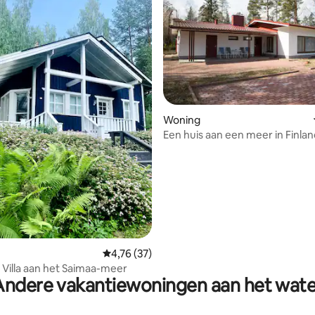
Woning
Een huis aan een meer in Finla
eling van 5 op 5, 5 recensies
Gemiddelde beoordeling van 4,76 op 5, 37 r
4,76 (37)
 Villa aan het Saimaa-meer
Andere vakantiewoningen aan het wate