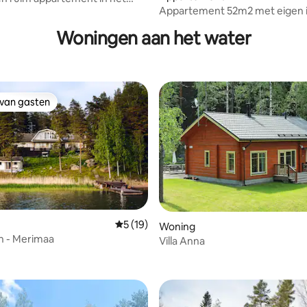
Appartement 52m2 met eigen 
van Kotka
Woningen aan het water
 van gasten
 van gasten
Gemiddelde beoordeling van 5 op 5, 19 r
5 (19)
Woning
h - Merimaa
Villa Anna
g van 4,91 op 5, 11 recensies