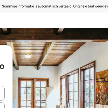
Sommige informatie is automatisch vertaald. 
Originele taal weerge
so
een keuze met je de pijltjestoetsen omhoog en omlaag, óf door te tikk