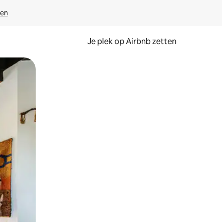
ven
Je plek op Airbnb zetten
en of swipen.