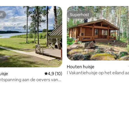
st
Superhost
st
Superhost
Houten huisje
I Vakantiehuisje op het eiland a
isje
Gemiddelde beoordeling van 4,9 op 5, 10 r
4,9 (10)
Saimameer
ntspanning aan de oevers van
aa-meer
ng van 4,86 op 5, 7 recensies