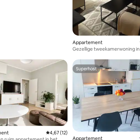
Appartement
Gezellige tweekamerwoning in
Kotkansaari.
Superhost
Superhost
ment
Gemiddelde beoordeling van 4,67 op 5, 12 r
4,67 (12)
Appartement
 en ruim appartement in het