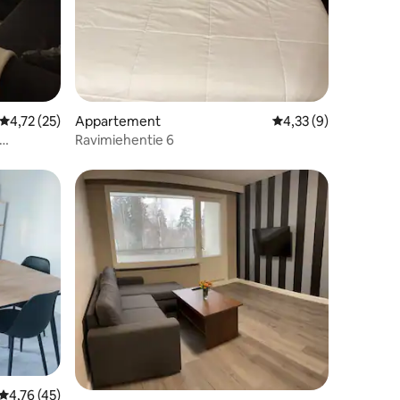
Gemiddelde beoordeling van 4,72 op 5, 25 recensies
4,72 (25)
Appartement
Gemiddelde beoordel
4,33 (9)
Ravimiehentie 6
ecensies
Gemiddelde beoordeling van 4,76 op 5, 45 recensies
4,76 (45)