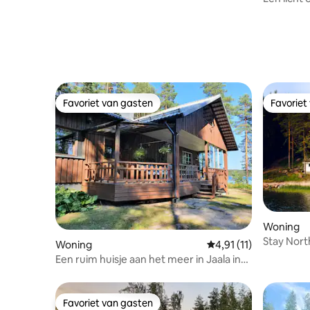
centrum 
Favoriet van gasten
Favoriet
Favoriet van gasten
Favoriet
Woning
Stay Nort
Woning
Gemiddelde beoordelin
4,91 (11)
Een ruim huisje aan het meer in Jaala in
Kouvola
Favoriet van gasten
Favoriet van gasten