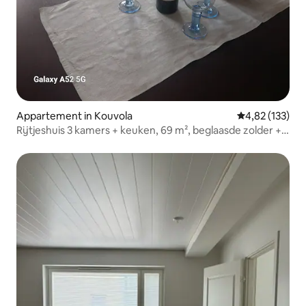
Appartement in Kouvola
Gemiddelde beo
4,82 (133)
Rijtjeshuis 3 kamers + keuken, 69 m², beglaasde zolder +
Verwarmde parkeerplaats.