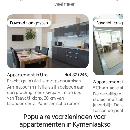
veel meer.
Favoriet van gasten
Favoriet van gas
Favoriet van gasten
Favoriet van gas
Appartement in Uro
Gemiddelde beoordeling van 4,8
4,82 (246)
Prachtige mini-villa met panoramisch
Appartement in K
uitzicht op het meer
Ammatour mini villa 's zijn gelegen aan
* Charmante stud
een prachtig meer Kivijarvi, in de buurt
locatie *
De gezellige en pr
van Taavetti dorp, 30 km van
studio heeft alles
Lappeenranta. Panoramische ramen
je verblijf. De loc
met een prachtig uitzicht op het water,
tussen de jachtha
een gezellige sfeer en alle faciliteiten
Populaire voorzieningen voor
op een paar minute
voor comfortabele rust maken het
vanuit de ramen 
appartementen in Kymenlaakso
mogelijk om te ontspannen in de natuur
opent naar het aa