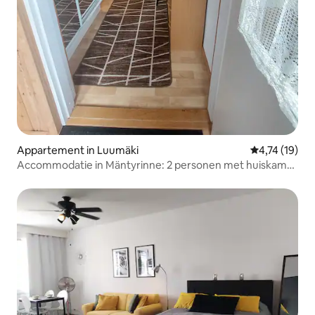
Appartement in Luumäki
Gemiddelde b
4,74 (19)
Accommodatie in Mäntyrinne: 2 personen met huiskamer
en keuken, Luumäki