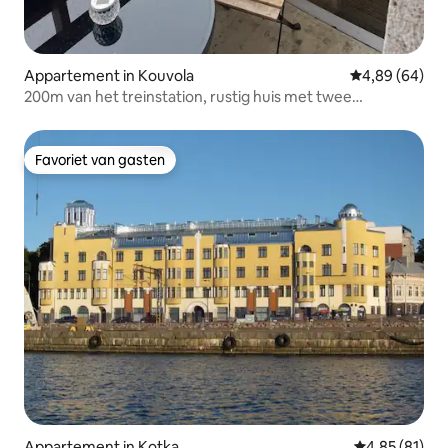
Appartement in Kouvola
Gemiddelde be
4,89 (64)
200m van het treinstation, rustig huis met twee
slaapkamers
Favoriet van gasten
Favoriet van gasten
Appartement in Kotka
Gemiddelde be
4,85 (81)