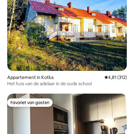
Appartement in Kotka
Gemiddelde be
4,81 (312)
Het huis van de adelaar in de oude school
Favoriet van gasten
Favoriet van gasten