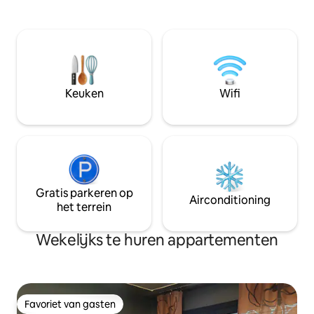
in een sfeer van rust en plezier. Het
appartement in he
biedt een ruime sauna met uitzicht op
stil dankzij de st
het meer, moderne apparaten,
zich aan de westka
comfortabele bedden, satelliet-tv in alle
parkeren op straat
talen en gratis wifi. Je kunt
parkeerplaats in 
boswandelingen maken, veel bessen en
oplaadpunt voor el
paddenstoelen en goed vissen.
Keuken
Wifi
Gratis parkeren op
Airconditioning
het terrein
Wekelijks te huren appartementen
Favoriet van gasten
Favoriet van gasten