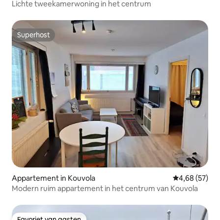
Lichte tweekamerwoning in het centrum
Superhost
Superhost
Appartement in Kouvola
Gemiddelde be
4,68 (57)
Modern ruim appartement in het centrum van Kouvola
Favoriet van gasten