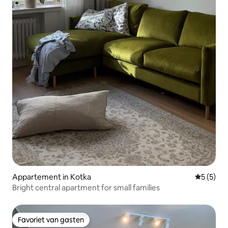
Appartement in Kotka
Gemiddeld
5 (5)
Bright central apartment for small families
Favoriet van gasten
Favoriet van gasten