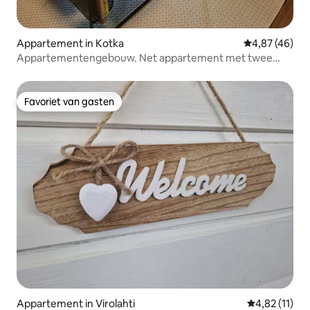
Appartement in Kotka
Gemiddelde be
4,87 (46)
Appartementengebouw. Net appartement met twee
kamers.
Favoriet van gasten
Favoriet van gasten
Appartement in Virolahti
Gemiddelde b
4,82 (11)