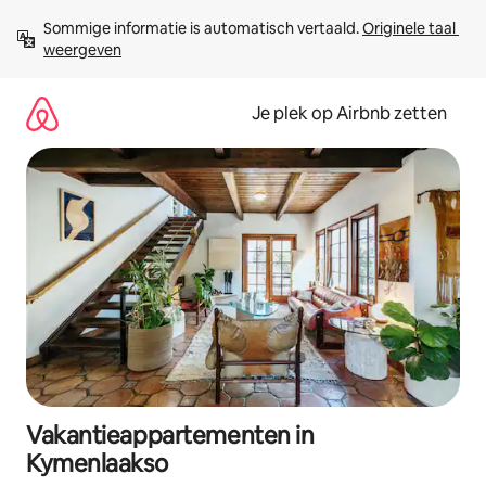
Ga
Sommige informatie is automatisch vertaald. 
Originele taal 
direct
weergeven
naar
inhoud
Je plek op Airbnb zetten
Vakantieappartementen in
Kymenlaakso