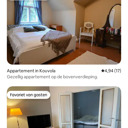
Appartement in Kouvola
Gemiddelde be
4,94 (17)
Gezellig appartement op de bovenverdieping.
Favoriet van gasten
Favoriet van gasten