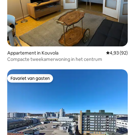
Appartement in Kouvola
Gemiddelde be
4,93 (92)
Compacte tweekamerwoning in het centrum
Favoriet van gasten
Favoriet van gasten