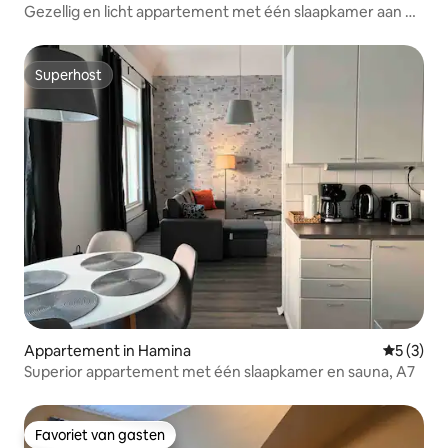
Gezellig en licht appartement met één slaapkamer aan de
Virojoki
Superhost
Superhost
Appartement in Hamina
Gemiddeld
5 (3)
Superior appartement met één slaapkamer en sauna, A7
Favoriet van gasten
Favoriet van gasten