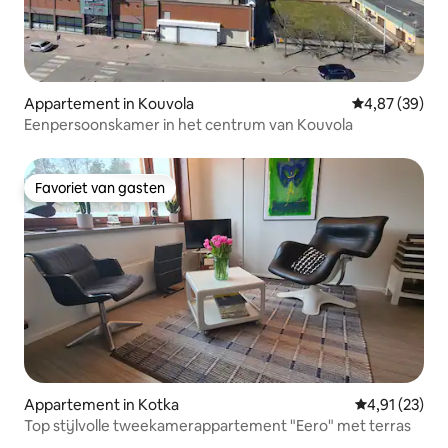
Appartement in Kouvola
Gemiddelde be
4,87 (39)
Eenpersoonskamer in het centrum van Kouvola
Favoriet van gasten
Favoriet van gasten
Appartement in Kotka
Gemiddelde be
4,91 (23)
Top stijlvolle tweekamerappartement "Eero" met terras