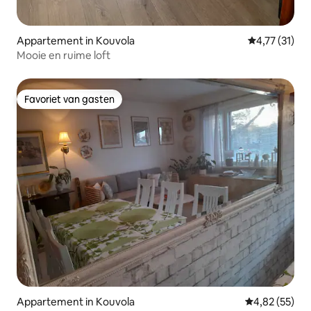
Appartement in Kouvola
Gemiddelde b
4,77 (31)
Mooie en ruime loft
Favoriet van gasten
Favoriet van gasten
Appartement in Kouvola
Gemiddelde be
4,82 (55)