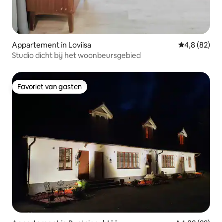
Appartement in Loviisa
Gemiddelde b
4,8 (82)
Studio dicht bij het woonbeursgebied
Favoriet van gasten
Favoriet van gasten