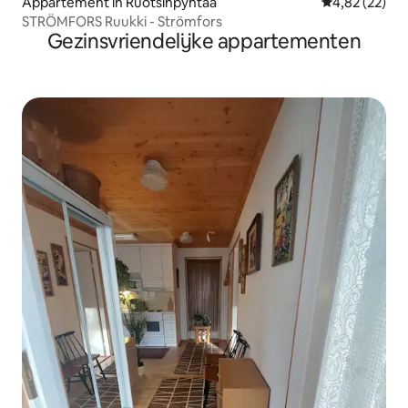
Appartement in Ruotsinpyhtää
Gemiddelde be
4,82 (22)
STRÖMFORS Ruukki - Strömfors
Gezinsvriendelijke appartementen