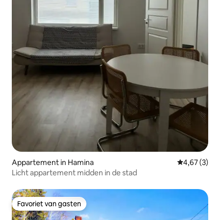
Appartement in Hamina
Gemiddelde b
4,67 (3)
Licht appartement midden in de stad
Favoriet van gasten
Favoriet van gasten