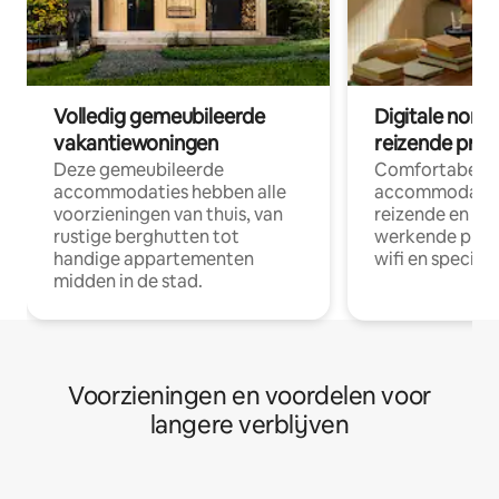
Volledig gemeubileerde
Digitale nom
vakantiewoningen
reizende prof
Deze gemeubileerde
Comfortabele
accommodaties hebben alle
accommodatie
voorzieningen van thuis, van
reizende en op
rustige berghutten tot
werkende profe
handige appartementen
wifi en special
midden in de stad.
Voorzieningen en voordelen voor
langere verblijven