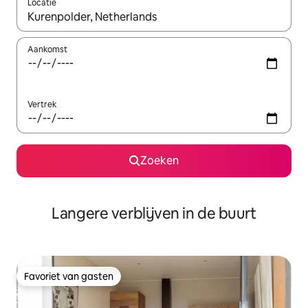
Locatie
Wanneer er resultaten beschikbaar zijn, maak je een keuze met 
Aankomst
Vertrek
Zoeken
Langere verblijven in de buurt
Favoriet van gasten
Favoriet van gasten