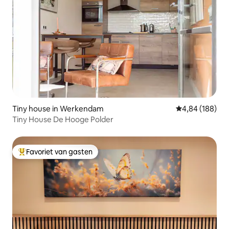
Tiny house in Werkendam
Gemiddelde beo
4,84 (188)
Tiny House De Hooge Polder
Favoriet van gasten
Topfavoriet van gasten