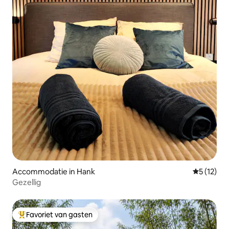
Accommodatie in Hank
Gemiddeld
5 (12)
Gezellig
Favoriet van gasten
Topfavoriet van gasten