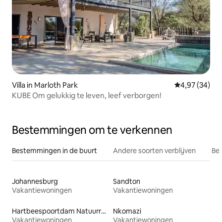
Villa in Marloth Park
Gemiddelde be
4,97 (34)
KUBE Om gelukkig te leven, leef verborgen!
Bestemmingen om te verkennen
Bestemmingen in de buurt
Andere soorten verblijven
Bes
Johannesburg
Sandton
Vakantiewoningen
Vakantiewoningen
Hartbeespoortdam Natuurreservaat
Nkomazi
Vakantiewoningen
Vakantiewoningen