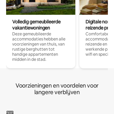
Volledig gemeubileerde
Digitale nom
vakantiewoningen
reizende prof
Deze gemeubileerde
Comfortabele
accommodaties hebben alle
accommodatie
voorzieningen van thuis, van
reizende en op
rustige berghutten tot
werkende profe
handige appartementen
wifi en special
midden in de stad.
Voorzieningen en voordelen voor
langere verblijven