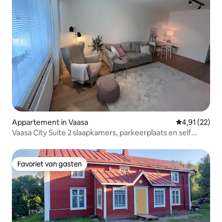
Appartement in Vaasa
Gemiddelde be
4,91 (22)
Vaasa City Suite 2 slaapkamers, parkeerplaats en self
check-in
Favoriet van gasten
Favoriet van gasten