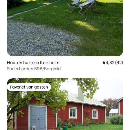
Houten huisje in Korsholm
Gemiddelde be
4,82 (92)
Söderfjärden B&B/Borghild
Favoriet van gasten
Favoriet van gasten