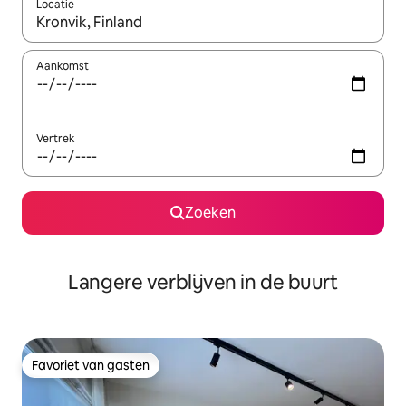
Locatie
Wanneer er resultaten beschikbaar zijn, maak je een keuze met 
Aankomst
Vertrek
Zoeken
Langere verblijven in de buurt
Favoriet van gasten
Favoriet van gasten