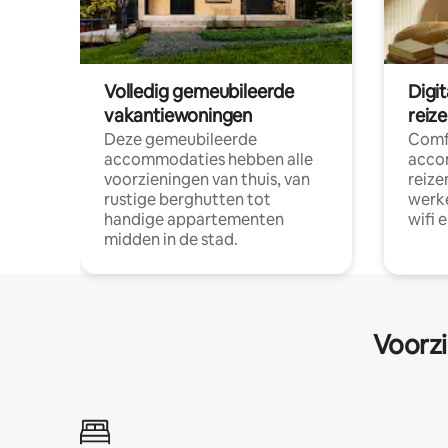
Volledig gemeubileerde
Digi
vakantiewoningen
reiz
Deze gemeubileerde
Comf
accommodaties hebben alle
acco
voorzieningen van thuis, van
reize
rustige berghutten tot
werke
handige appartementen
wifi 
midden in de stad.
Voorzi