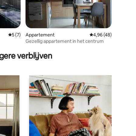
Gemiddelde beoordeling van 5 op 5, 7 recensies
5 (7)
Appartement
Gemiddelde beoordelin
4,96 (48)
Gezellig appartement in het centrum
ecensies
gere verblijven