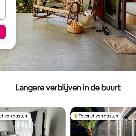
Langere verblijven in de buurt
iet van gasten
Favoriet van gasten
iet van gasten
Topfavoriet van gasten