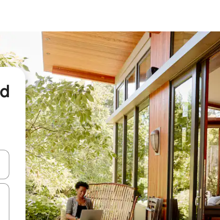
nd
een keuze met je de pijltjestoetsen omhoog en omlaag, óf door te tikk