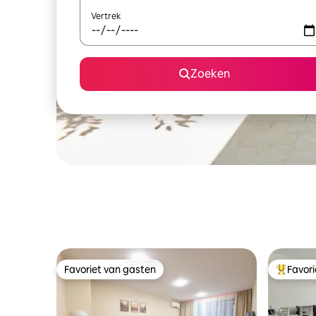
Vertrek
Zoeken
Favoriet van gasten
Favor
Favoriet van gasten
Topfavor