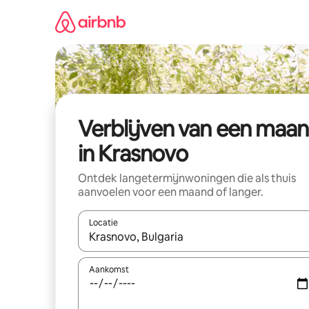
Ga
direct
naar
inhoud
Verblijven van een maa
in Krasnovo
Ontdek langetermijnwoningen die als thuis
aanvoelen voor een maand of langer.
Locatie
Wanneer er resultaten beschikbaar zijn, maak je 
Aankomst