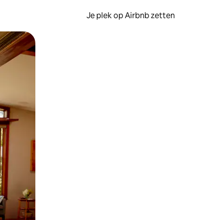
Je plek op Airbnb zetten
en of swipen.