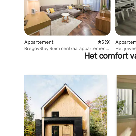
Appartement
Gemiddelde beoord
5 (9)
Apparte
BregovStay Ruim centraal appartement
Het juwee
Het comfort va
Gratis parkeergelegenheid