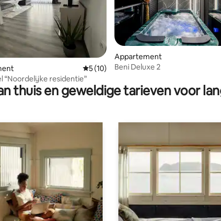
Appartement
Beni Deluxe 2
eling van 5 op 5, 9 recensies
ment
Gemiddelde beoordeling van 5 op 5, 10 r
5 (10)
l “Noordelijke residentie”
n thuis en geweldige tarieven voor lan