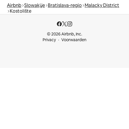
Airbnb
Slowakije
Bratislava-regio
Malacky District
Kostolište
© 2026 Airbnb, Inc.
Privacy
Voorwaarden