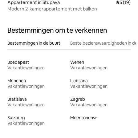
Appartement in Stupava
Gemiddelde
5 (19)
Modern 2-kamerappartement met balkon
Bestemmingen om te verkennen
Bestemmingen in de buurt
Beste bezienswaardigheden in de
Boedapest
Wenen
Vakantiewoningen
Vakantiewoningen
München
Ljubljana
Vakantiewoningen
Vakantiewoningen
Bratislava
Zagreb
Vakantiewoningen
Vakantiewoningen
Salzburg
Meer tonen
Vakantiewoningen