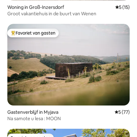
Woning in Groß-Inzersdorf
Gemiddeld
5 (15)
Groot vakantiehuis in de buurt van Wenen
Favoriet van gasten
Topfavoriet van gasten
Gastenverblijf in Myjava
Gemiddelde
5 (77)
Na samote u lesa : MOON