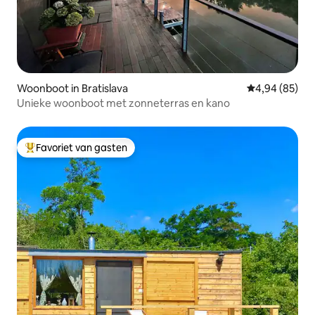
Woonboot in Bratislava
Gemiddelde be
4,94 (85)
Unieke woonboot met zonneterras en kano
Favoriet van gasten
Topfavoriet van gasten