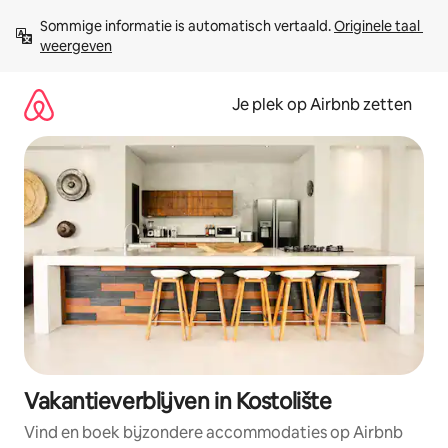
Ga
Sommige informatie is automatisch vertaald. 
Originele taal 
direct
weergeven
naar
inhoud
Je plek op Airbnb zetten
Vakantieverblijven in Kostolište
Vind en boek bijzondere accommodaties op Airbnb