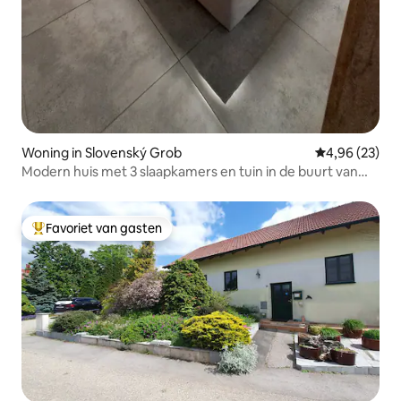
Woning in Slovenský Grob
Gemiddelde be
4,96 (23)
Modern huis met 3 slaapkamers en tuin in de buurt van
Bratislava
Favoriet van gasten
Topfavoriet van gasten