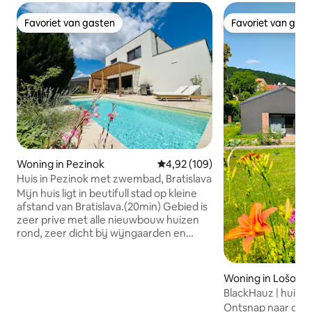
Favoriet van gasten
Favoriet van gas
Favoriet van gasten
Favoriet van gas
Woning in Pezinok
Gemiddelde beoordeling van 4,9
4,92 (109)
Huis in Pezinok met zwembad, Bratislava
Mijn huis ligt in beutifull stad op kleine
afstand van Bratislava.(20min) Gebied is
zeer prive met alle nieuwbouw huizen
rond, zeer dicht bij wijngaarden en
bossen in de buurt. Het is geschikt voor
6 personen. Beneden bestaat uit een
grote open woonkamer met een grote
Woning in Lošone
bank, televisie en keuken met alle
BlackHauz | huis i
apparatuur, vaatwasser,koel-
kuipbad | Kleine K
Ontsnap naar de 