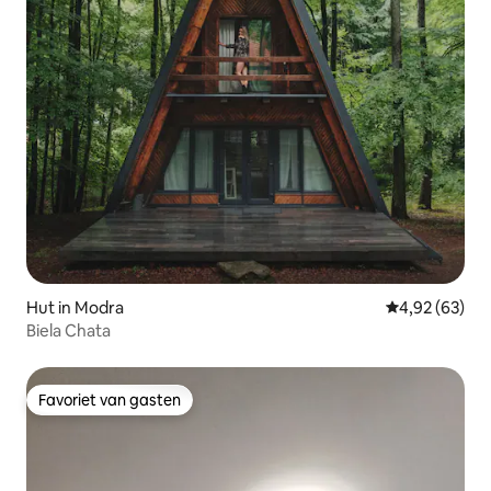
Hut in Modra
Gemiddelde be
4,92 (63)
Biela Chata
Favoriet van gasten
Favoriet van gasten