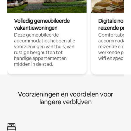
Volledig gemeubileerde
Digitale nom
vakantiewoningen
reizende prof
Deze gemeubileerde
Comfortabele
accommodaties hebben alle
accommodatie
voorzieningen van thuis, van
reizende en op
rustige berghutten tot
werkende profe
handige appartementen
wifi en special
midden in de stad.
Voorzieningen en voordelen voor
langere verblijven