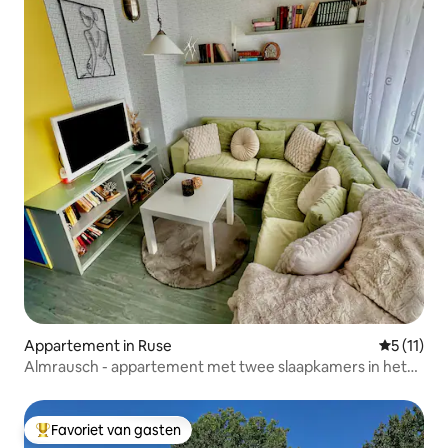
Appartement in Ruse
Gemiddeld
5 (11)
Almrausch - appartement met twee slaapkamers in het
centrum van Ruse
Favoriet van gasten
Topfavoriet van gasten