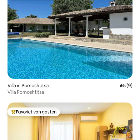
Villa in Pomoshtitsa
Gemiddeld
5 (9)
Villa Pomoshtitsa
Favoriet van gasten
Topfavoriet van gasten