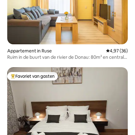
Appartement in Ruse
Gemiddelde be
4,97 (36)
Ruim in de buurt van de rivier de Donau: 80m² en centrale
plek!
Favoriet van gasten
Topfavoriet van gasten