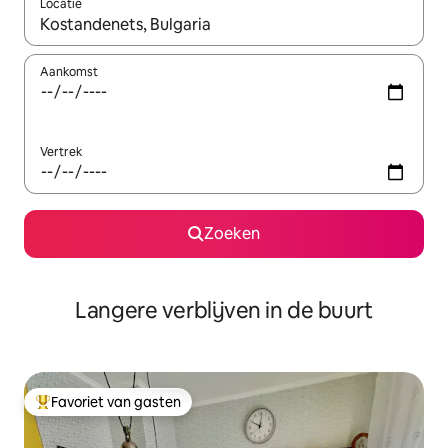
Locatie
Wanneer er resultaten beschikbaar zijn, maak je een keuze met 
Aankomst
Vertrek
Zoeken
Langere verblijven in de buurt
Favoriet van gasten
Topfavoriet van gasten