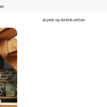
ven
Je plek op Airbnb zetten
en of swipen.