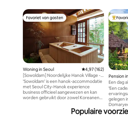
Favoriet van gasten
Favor
Favoriet van gasten
Topfavor
Woning in Seoul
Gemiddelde beoordeling
4,97 (162)
[Sowoldam] Noordelijke Hanok Village -
Pension 
Geniet van een privé-verblijf in een
'Sowoldam' is een hanok-accommodatie
n, Yeong
Een dag a
privé-accommodatie met Hinokki-tang!
met Seoul City-Hanok experience
bos, Jimuj
‘Een cade
business officieel aangewezen en kan
ervaring
worden gebruikt door zowel Koreanen
gelegen i
als buitenlanders.☺️ Je kunt genezen
Domaryeo
terwijl je vanuit de hinoki (cipresbad)
Populaire voorzi
in Mt. We
naar de open tuin kijkt. Geniet van een
(Dalbat H
voetbad en ontspan in alle rust terwijl je
(Soyoung
overdag naar het zonlicht kijkt en 's
gebouwd 