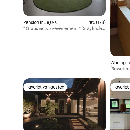
Pension in Jeju-si
Gemiddelde beoordel
5 (178)
* Gratis jacuzzi-evenement * [Stayfinda
Loft B-dorp] Privé-accommodatie
Woning in
[Sowoljeo
Geniet va
een Bukc
Favoriet van gasten
Favoriet
Favoriet van gasten
Favoriet