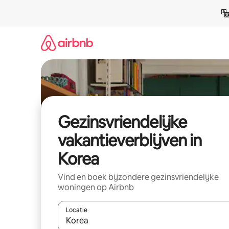
Ga
direct
naar
inhoud
Gezinsvriendelijke
vakantieverblijven in
Korea
Vind en boek bijzondere gezinsvriendelijke
woningen op Airbnb
Locatie
Wanneer er resultaten beschikbaar zijn, maak je 