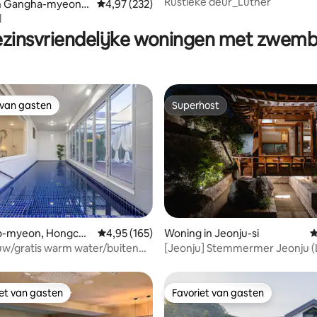
Rustieke deur_Luther
 van 4,85 op 5, 144 recensies
in Gangha-myeon,
Gemiddelde beoordeling van 4,97 op 5, 232 r
4,97 (232)
ong-gun
l
zinsvriendelijke woningen met zwem
 van gasten
Superhost
 van gasten
Superhost
 van 4,94 op 5, 156 recensies
Seo-myeon, Hongche
Gemiddelde beoordeling van 4,95 op 5, 165 r
4,95 (165)
Woning in Jeonju-si
G
w/gratis warm water/buiten
[Jeonju] Stemmermer Jeonju (
Skigebied/knal korting op
kamer voor 1 team/40
uurt van Seoul/barbecue
iet van gasten
Favoriet van gasten
iet van gasten
Favoriet van gasten