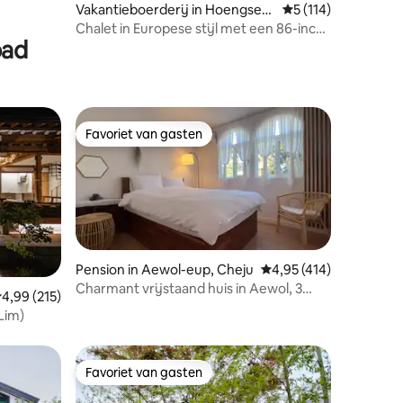
ecensies
Vakantieboerderij in Hoengseo
Gemiddelde beoorde
5 (114)
ng-gun
Chalet in Europese stijl met een 86-inch
bad
tv, keukengerei en een buitengrill met
een deksel #SteamerMurm
Favoriet van gasten
Favoriet van gasten
Pension in Aewol-eup, Cheju
Gemiddelde beoordelin
4,95 (414)
Charmant vrijstaand huis in Aewol, 3
ecensies
emiddelde beoordeling van 4,99 op 5, 215 recensies
4,99 (215)
minuten van het strand van Handam,
Lim)
buitenzwembad, gratis verwarmd
bubbelbad
Favoriet van gasten
Favoriet van gasten