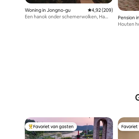
Woning in Jongno-gu
Gemiddelde beoordeling
4,92 (209)
Een hanok onder schemerwolken, Ha
Pension i
Nok-un
angpyeo
Houten hu
G
Favoriet van gasten
Favoriet
Topfavoriet van gasten
Favoriet