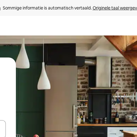
Sommige informatie is automatisch vertaald. 
Originele taal weerge
een keuze met je de pijltjestoetsen omhoog en omlaag, óf door te tikk