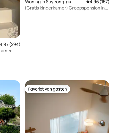
Woning in Suyeong-gu
Gemiddelde beoordeling
4,96 (157)
(Gratis kinderkamer) Groepspension in
een villa met zwembad en uitzicht op de
oceaan, 198 m², direct aan het Gwangalli-
strand in Busan
emiddelde beoordeling van 4,97 op 5, 294 recensies
4,97 (294)
tkamer
nen
oor
ecensies
Favoriet van gasten
Favoriet van gasten