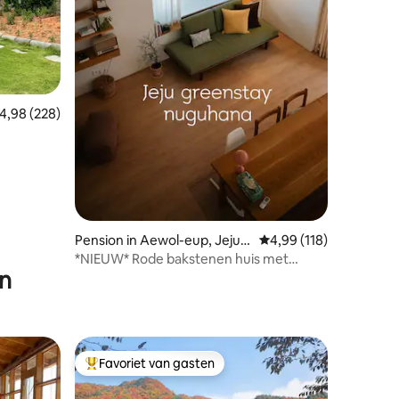
ecensies
emiddelde beoordeling van 4,98 op 5, 228 recensies
4,98 (228)
Pension in Aewol-eup, Jeju-s
Gemiddelde beoordelin
4,99 (118)
i
*NIEUW* Rode bakstenen huis met
en
kampeerauto in de tuin
Favoriet van gasten
Topfavoriet van gasten