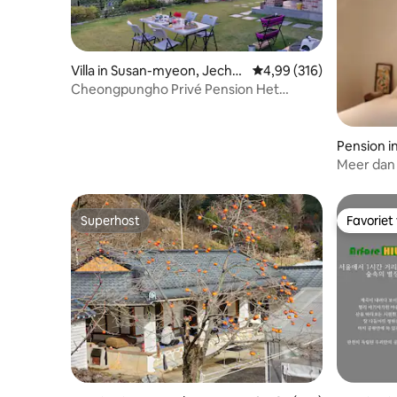
Villa in Susan-myeon, Jeche
Gemiddelde beoordeling
4,99 (316)
on-si
Cheongpungho Privé Pension Het
uitzicht
Pension 
Chuncheo
Meer dan 
Vrijstaand
voor een 
Vogelgel
Superhost
Favoriet
Superhost
Favoriet