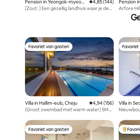
Pension in Yeongok-myeon,
Gemiddelde beoordeling
4,85 (144)
Pension 
Gangneung-si
Yangpye
[Zout: ] Een gezellig landhuis waar je de
Arfore Hil
vallei en de natuur kunt voelen
Ge
Favoriet van gasten
Favoriet
Favoriet van gasten
Favoriet
Villa in Hallim-eub, Cheju
Gemiddelde beoordeling
4,94 (156)
Villa in 
on
(Groot zwembad met warm water) 5M
Nieuwbou
groot zwembad voor de zee/gratis
Daemyung 
barbecue/binnenzuizine/Aewol/constante
verblijf/
temperatuur
pyeong/b
Favoriet van gasten
Favor
Favoriet van gasten
Topfavor