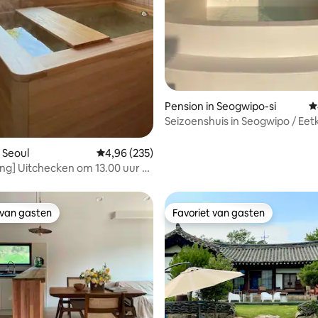
ing van 5 op 5, 178 recensies
Pension in Seogwipo-si
G
Seizoenshuis in Seogwipo / Ee
met warmwaterjacuzzi en ste
opslagplaats / Huis omgeven d
 Seoul
Gemiddelde beoordeling van 4,96 op 5, 235 r
4,96 (235)
sinaasappelboomgaarden
ng] Uitchecken om 13.00 uur -
n de ontspanning en privacy in
hon Hanok met een cipresbad!
 van gasten
Favoriet van gasten
 van gasten
Favoriet van gasten