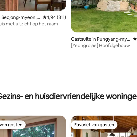
 van 4,92 op 5, 209 recensies
n Seojong-myeon, Y
Gemiddelde beoordeling van 4,94 op 5, 311 r
4,94 (311)
ng-gun
is met uitzicht op het raam
Gastsuite in Pungyang-mye
G
on, Yecheon
[Yeongrojae] Hoofdgebouw
ezins- en huisdiervriendelijke woning
 van gasten
Favoriet van gasten
 van gasten
Favoriet van gasten