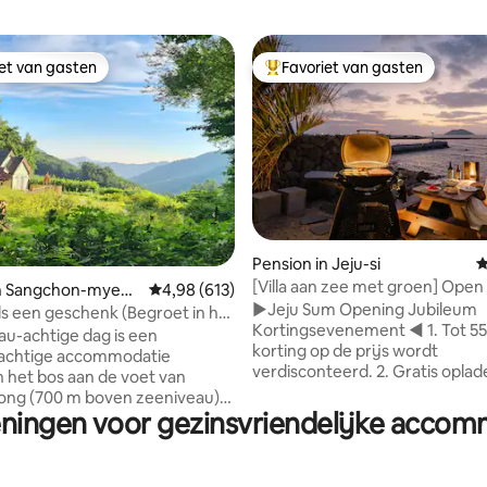
iet van gasten
Favoriet van gasten
iet van gasten
Topfavoriet van gasten
 van 4,97 op 5, 162 recensies
Pension in Jeju-si
G
[Villa aan zee met groen] Open
in Sangchon-myeo
Gemiddelde beoordeling van 4,98 op 5, 613 r
4,98 (613)
aanbieding Verblijf 'Geheim van
▶Jeju Sum Opening Jubileum
dong-gun
ls een geschenk (Begroet in het
Kortingsevenement ◀ 1. Tot 5
i-san)
au-achtige dag is een
korting op de prijs wordt
sachtige accommodatie
verdisconteerd. 2. Gratis opladen van
n het bos aan de voet van
elektrische voertuigen voor 2 
ng (700 m boven zeeniveau)
langer.!!! Rustig verblijf "Jeju Sum", een
eningen voor gezinsvriendelijke accom
 hebben het houten huis
rustig verblijf dat verborgen li
ouse, 2005) en het aardehuis
zee. Kom tot rust in dit rustige
dang, 2006) gerenoveerd,
stijlvolle huis. Dit is het vierde stukje
door de oudere ouders (2020),