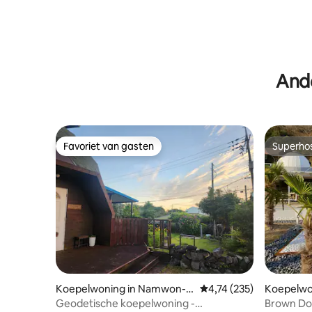
Ande
Favoriet van gasten
Superho
Favoriet van gasten
Superho
Koepelwoning in Namwon-e
Gemiddelde beoordeling
4,74 (235)
Koepelwo
up, Seogwipo-si
on, Jindo
Geodetische koepelwoning -
Brown Do