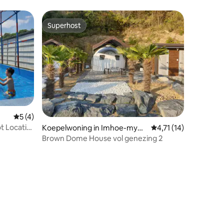
Superhost
Superhost
Gemiddelde beoordeling van 5 op 5, 4 recensies
5 (4)
 Locatie,
ecensies
Koepelwoning in Imhoe-myeo
Gemiddelde beoordeli
4,71 (14)
n, Jindo
Brown Dome House vol genezing 2