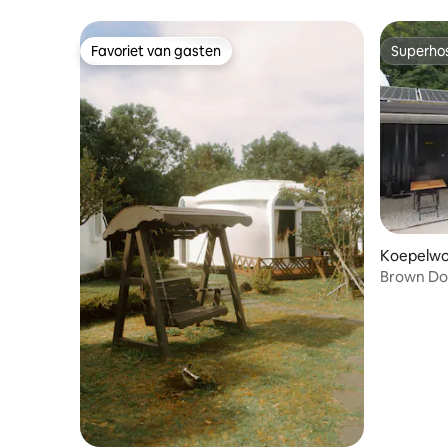
JUNGSSTORY (een privéhuis)
Favoriet van gasten
Superho
Favoriet van gasten
Superho
Koepelwo
on, Jindo
Brown Do