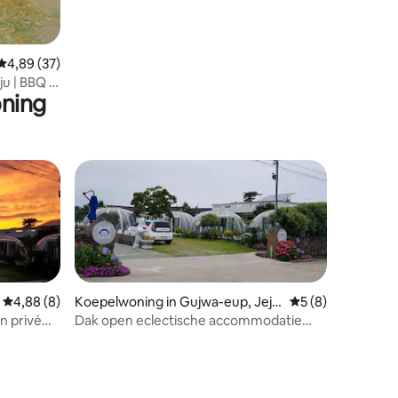
Gemiddelde beoordeling van 4,89 op 5, 37 recensies
4,89 (37)
u | BBQ ·
oning
Gemiddelde beoordeling van 4,88 op 5, 8 recensies
4,88 (8)
Koepelwoning in Gujwa-eup, Jeju
Gemiddelde beoord
5 (8)
-si
en privé
Dak open eclectische accommodatie
odatie
Jeju Yuil 's [Jeju Igloo] Maak verschillende
herinneringen
ecensies