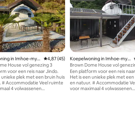
ning in Imhoe-mye
Gemiddelde beoordeling van 4,87 op 5, 45 r
4,87 (45)
Koepelwoning in Imhoe-mye
on, Jindo
me House vol genezing 3
Brown Dome House vol genezi
orm voor een reis naar Jindo.
Een platform voor een reis naar
n unieke plek met een bruin huis
Het is een unieke plek met een 
mte
en natuur. # Accommodatie Veel ruimte
imaal 4 volwassenen
voor maximaal 4 volwassenen
oed aanwezig] ★ Standaard
[beddengoed aanwezig] ★ Sta
sonen/maximaal vier personen,
twee personen/maximaal vier 
r persoon indien meer dan
20.000 per persoon indien mee
onen Volledig uitgerust met
twee personen Volledig uitger
ioning en verwarming
airconditioning en verwarming
as met barbecue + buitentafel
Privéterras met barbecue + bui
 personen [servies aanwezig]
voor vier personen [servies aa
oegestaan [20.000 KRW per
Honden toegestaan [20.000 K