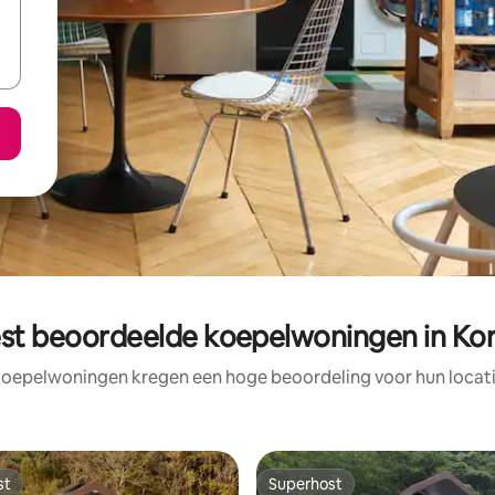
st beoordeelde koepelwoningen in Ko
koepelwoningen kregen een hoge beoordeling voor hun locatie
st
Superhost
st
Superhost