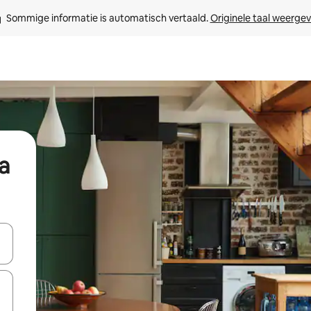
Sommige informatie is automatisch vertaald. 
Originele taal weerge
a
een keuze met je de pijltjestoetsen omhoog en omlaag, óf door te tikk