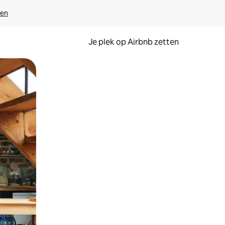
ven
Je plek op Airbnb zetten
en of swipen.