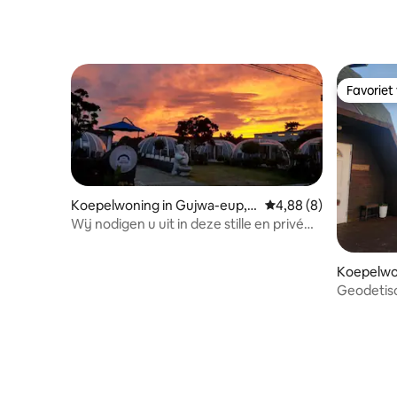
Favoriet
Favoriet
Koepelwoning in Gujwa-eup, J
Gemiddelde beoordeli
4,88 (8)
eju-si
Wij nodigen u uit in deze stille en privé
exotische ruimteschipaccommodatie
[Jeju Iglo]
Koepelwo
up, Seogw
Geodetis
JUNGSSTO