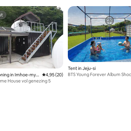
st
st
Tent in Jeju-si
BTS Young Forever Album Shoot
ning in Imhoe-mye
Gemiddelde beoordeling van 4,95 op 5, 20 r
4,95 (20)
EV Charge
me House vol genezing 5