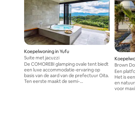
Koepelwoning in Yufu
Suite met jacuzzi
Koepelwo
De COMOREBI glamping ovale tent biedt
on, Jindo
Brown Do
een luxe accommodatie-ervaring op
Een platf
basis van de aard van de prefectuur Oita.
Het is ee
Ten eerste maakt de semi-
en natuur. # Accommodatie Veel rui
openluchtbadjacuzzi de ontspannende
voor max
tijd in de natuur.Omgeven door
[beddeng
natuurlijke landschappen genees je
twee per
geest en lichaam, waardoor je een
20.000 pe
rustige tijd weg bent van de drukte van
twee pers
de stad. De slaapkamers bestaan uit
aircondit
twee koepeltenten, elk met ruime
Privéterr
ruimte.De unieke vormen creëren een
voor vier
speciale avond die je normaal gesproken
Honden t