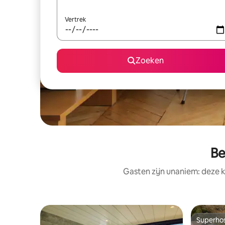
Vertrek
Zoeken
Be
Gasten zijn unaniem: deze 
Superho
Superho