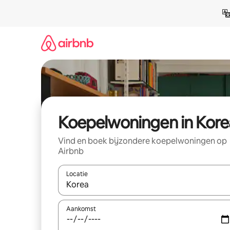
Ga
direct
naar
inhoud
Koepelwoningen in Kore
Vind en boek bijzondere koepelwoningen op
Airbnb
Locatie
Wanneer er resultaten beschikbaar zijn, maak je 
Aankomst