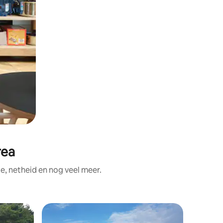
rea
, netheid en nog veel meer.
Superho
Superho