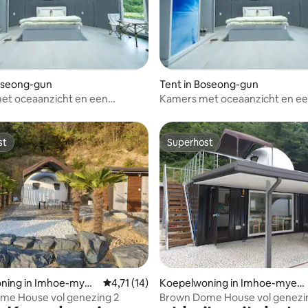
Boseong-gun
Tent in Boseong-gun
et oceaanzicht en een
Kamers met oceaanzicht en e
 sfeer – Dome-glamping 2,
exotische sfeer – Dome-glampi
ige toewijzing
willekeurige toewijzing
st
Superhost
st
Superhost
ning in Imhoe-myeo
Gemiddelde beoordeling van 4,71 op 5, 14 r
4,71 (14)
Koepelwoning in Imhoe-myeo
n, Jindo
me House vol genezing 2
Brown Dome House vol genezi