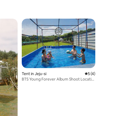
natuurlijke vallei - dicht bij Jecheon en
Danyang!
Tent in Jeju-si
Gemiddelde beoor
5 (4)
BTS Young Forever Album Shoot Locatie,
ecensies
EV Charge