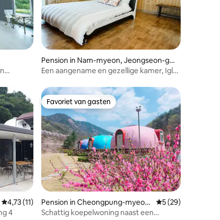
Pension in Nam-myeon, Jeongseon-gu
n
en
Een aangename en gezellige kamer, Iglo
ng 7,
1
Favoriet van gasten
Favoriet van gasten
ecensies
Gemiddelde beoordeling van 4,73 op 5, 11 recensies
4,73 (11)
Pension in Cheongpung-myeon,
Gemiddelde beoorde
5 (29)
Jecheon-si
ng 4
Schattig koepelwoning naast een