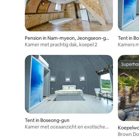
Pension in Nam-myeon, Jeongseon-gu
Tent in 
n
Kamer met prachtig dak, koepel 2
Kamers m
exotische
willekeur
Superho
Superho
Tent in Boseong-gun
Kamer met oceaanzicht en exotische
Koepelwo
sfeer – Dome-glamping 1, willekeurige
n, Jindo
Brown Do
toewijzing