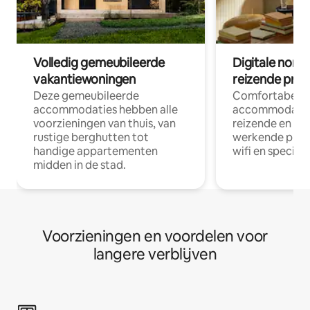
Volledig gemeubileerde
Digitale nom
vakantiewoningen
reizende prof
Deze gemeubileerde
Comfortabele
accommodaties hebben alle
accommodatie
voorzieningen van thuis, van
reizende en op
rustige berghutten tot
werkende profe
handige appartementen
wifi en special
midden in de stad.
Voorzieningen en voordelen voor
langere verblijven