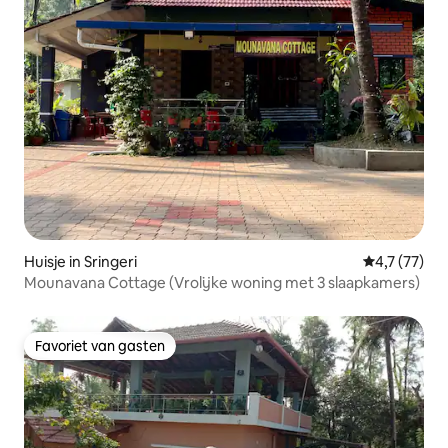
Huisje in Sringeri
Gemiddelde 
4,7 (77)
Mounavana Cottage (Vrolijke woning met 3 slaapkamers)
Favoriet van gasten
Favoriet van gasten