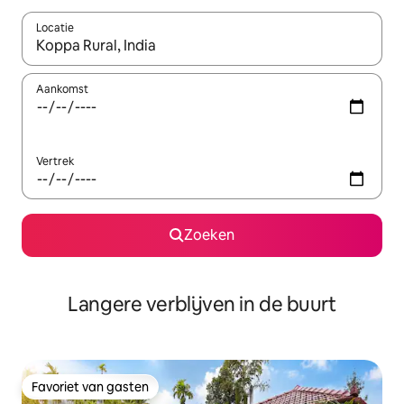
Locatie
Wanneer er resultaten beschikbaar zijn, maak je een keuze met 
Aankomst
Vertrek
Zoeken
Langere verblijven in de buurt
Favoriet van gasten
Favoriet van gasten