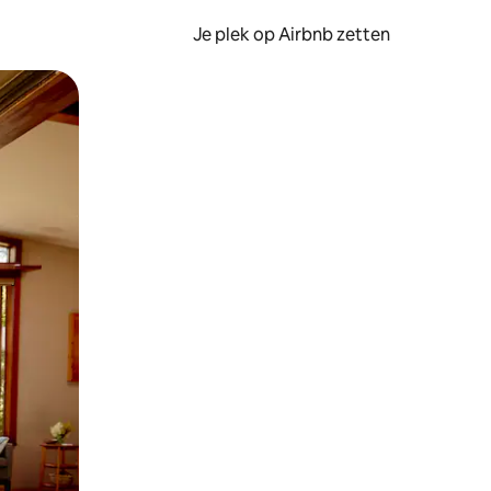
Je plek op Airbnb zetten
en of swipen.