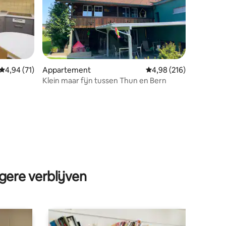
ecensies
Gemiddelde beoordeling van 4,94 op 5, 71 recensies
4,94 (71)
Appartement
Gemiddelde beoordeling
4,98 (216)
Klein maar fijn tussen Thun en Bern
gere verblijven