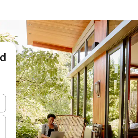
nd
een keuze met je de pijltjestoetsen omhoog en omlaag, óf door te tikk