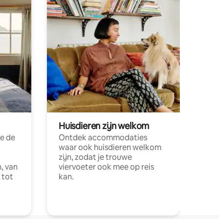
Huisdieren zijn welkom
e de
Ontdek accommodaties
waar ook huisdieren welkom
zijn, zodat je trouwe
, van
viervoeter ook mee op reis
 tot
kan.