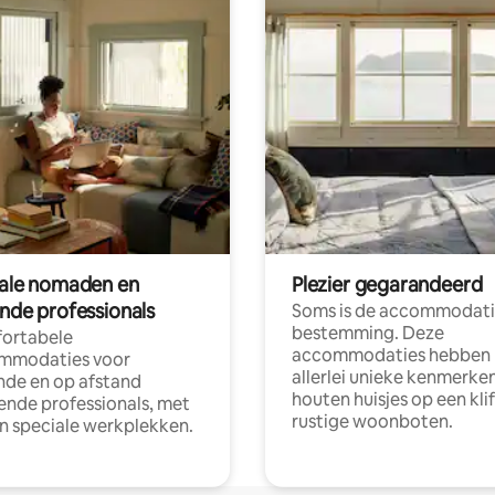
tale nomaden en
Plezier gegarandeerd
ende professionals
Soms is de accommodati
bestemming. Deze
ortabele
accommodaties hebben
mmodaties voor
allerlei unieke kenmerken
nde en op afstand
houten huisjes op een klif
nde professionals, met
rustige woonboten.
en speciale werkplekken.