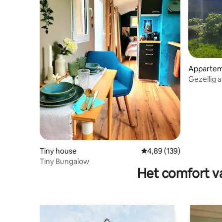
Apparte
Gezellig 
Tiny house
Gemiddelde beoordeling
4,89 (139)
Tiny Bungalow
Het comfort va