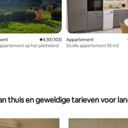
ment
Gemiddelde beoordeling van 4,93 op 5, 103 r
4,93 (103)
Appartement
appartement op het platteland
Studio appartement 55 m2
 van 4,89 op 5, 139 recensies
n thuis en geweldige tarieven voor lan