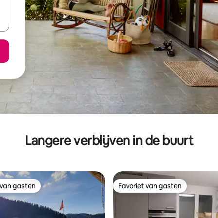
Langere verblijven in de buurt
 van gasten
Favoriet van gasten
 van gasten
Favoriet van gasten