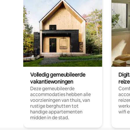
Volledig gemeubileerde
Digi
vakantiewoningen
reiz
Deze gemeubileerde
Comf
accommodaties hebben alle
acco
voorzieningen van thuis, van
reize
rustige berghutten tot
werke
handige appartementen
wifi 
midden in de stad.