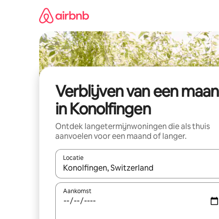
Ga
direct
naar
inhoud
Verblijven van een maa
in Konolfingen
Ontdek langetermijnwoningen die als thuis
aanvoelen voor een maand of langer.
Locatie
Wanneer er resultaten beschikbaar zijn, maak je 
Aankomst