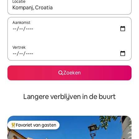
Locatie
Wanneer er resultaten beschikbaar zijn, maak je een keuze met 
Aankomst
Vertrek
Zoeken
Langere verblijven in de buurt
Favoriet van gasten
Topfavoriet van gasten