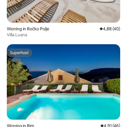
Woning in Ročko Polje
Gemiddelde be
4,88 (40)
Villa Luana
Superhost
Superhost
Woning in Rim
Gemiddelde be
4,91 (46)