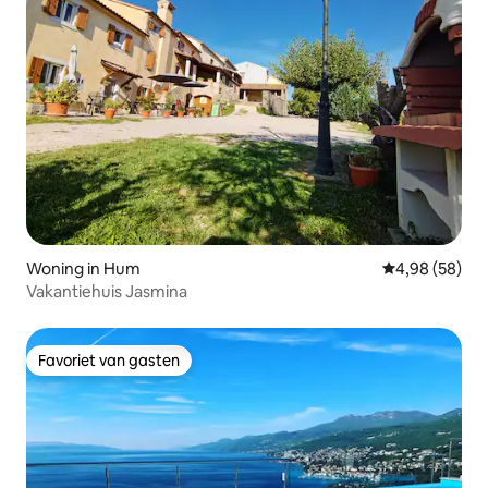
Woning in Hum
Gemiddelde be
4,98 (58)
Vakantiehuis Jasmina
Favoriet van gasten
Favoriet van gasten