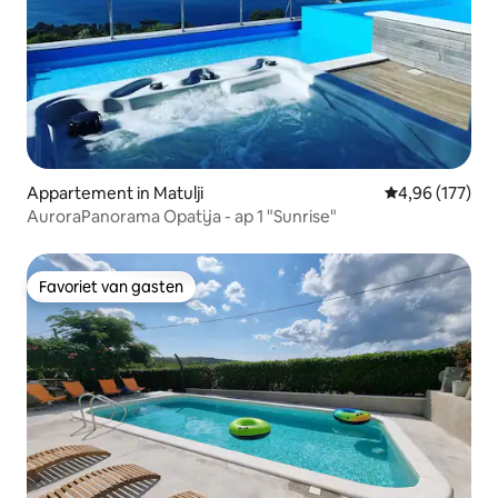
Appartement in Matulji
Gemiddelde beo
4,96 (177)
AuroraPanorama Opatija - ap 1 "Sunrise"
Favoriet van gasten
Favoriet van gasten