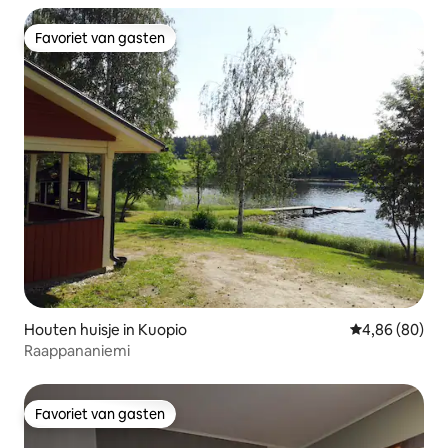
Favoriet van gasten
Favoriet van gasten
Houten huisje in Kuopio
Gemiddelde be
4,86 (80)
Raappananiemi
Favoriet van gasten
Favoriet van gasten