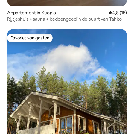
Appartement in Kuopio
Gemiddelde 
4,8 (15)
Rijtjeshuis + sauna + beddengoed in de buurt van Tahko
Favoriet van gasten
Favoriet van gasten