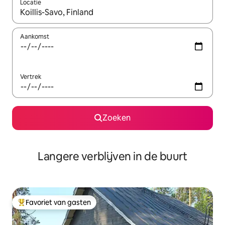
Locatie
Wanneer er resultaten beschikbaar zijn, maak je een keuze met 
Aankomst
Vertrek
Zoeken
Langere verblijven in de buurt
Favoriet van gasten
Topfavoriet van gasten