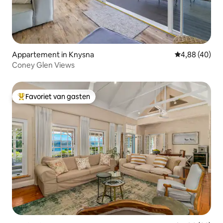
Appartement in Knysna
Gemiddelde be
4,88 (40)
Coney Glen Views
Favoriet van gasten
Topfavoriet van gasten