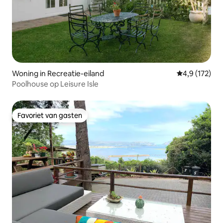
Woning in Recreatie-eiland
Gemiddelde be
4,9 (172)
Poolhouse op Leisure Isle
Favoriet van gasten
Favoriet van gasten