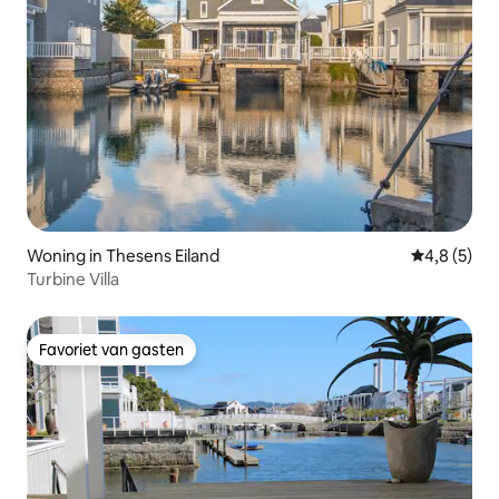
Woning in Thesens Eiland
Gemiddelde 
4,8 (5)
Turbine Villa
Favoriet van gasten
Favoriet van gasten