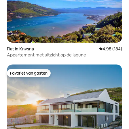
Flat in Knysna
Gemiddelde beo
4,98 (184)
Appartement met uitzicht op de lagune
Favoriet van gasten
Favoriet van gasten