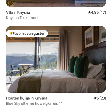
Villa in Knysna
Gemiddelde be
4,96 (47)
Knysna Tsukamori
Favoriet van gasten
Topfavoriet van gasten
Houten huisje in Knysna
Gemiddelde
5 (23)
Blue Sky ultieme huwelijksreis 4*