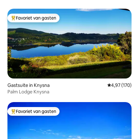
Favoriet van gasten
Topfavoriet van gasten
Gastsuite in Knysna
Gemiddelde beo
4,97 (170)
Palm Lodge Knysna
Favoriet van gasten
Topfavoriet van gasten