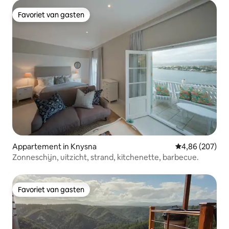
Favoriet van gasten
Favoriet van gasten
Appartement in Knysna
Gemiddelde beo
4,86 (207)
Zonneschijn, uitzicht, strand, kitchenette, barbecue.
Favoriet van gasten
Favoriet van gasten