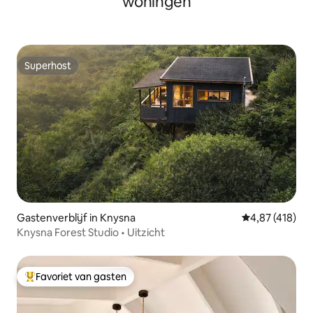
woningen
Superhost
Superhost
Gastenverblijf in Knysna
Gemiddelde beo
4,87 (418)
Knysna Forest Studio • Uitzicht
Favoriet van gasten
Topfavoriet van gasten