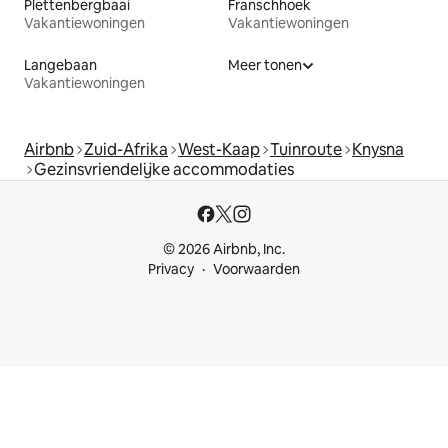
Plettenbergbaai
Franschhoek
Vakantiewoningen
Vakantiewoningen
Langebaan
Meer tonen
Vakantiewoningen
Airbnb
Zuid-Afrika
West-Kaap
Tuinroute
Knysna
Gezinsvriendelijke accommodaties
© 2026 Airbnb, Inc.
Privacy
Voorwaarden