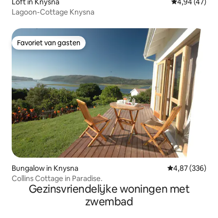
Loft in Knysna
Gemiddelde be
4,94 (47)
Lagoon-Cottage Knysna
Favoriet van gasten
Favoriet van gasten
Bungalow in Knysna
Gemiddelde beo
4,87 (336)
Collins Cottage in Paradise.
Gezinsvriendelijke woningen met
zwembad