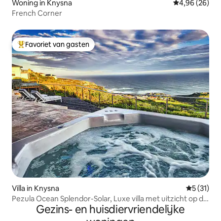
Woning in Knysna
Gemiddelde be
4,96 (26)
French Corner
Favoriet van gasten
Topfavoriet van gasten
Villa in Knysna
Gemiddeld
5 (31)
Pezula Ocean Splendor-Solar, Luxe villa met uitzicht op de
Gezins- en huisdiervriendelijke
oceaan