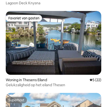
Lagoon Deck Knysna
Favoriet van gasten
Favoriet van gasten
Woning in Thesens Eiland
Gemiddelde
5 (22)
Gelukzaligheid op het eiland Thesen
Superhost
Superhost