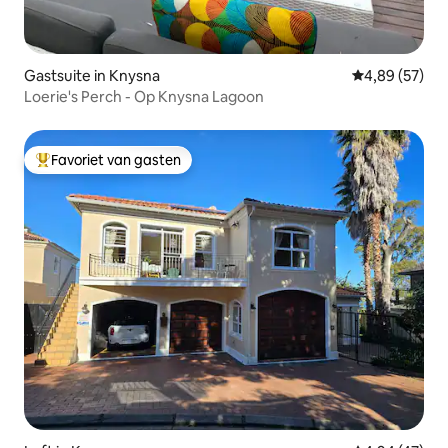
Gastsuite in Knysna
Gemiddelde be
4,89 (57)
Loerie's Perch - Op Knysna Lagoon
Favoriet van gasten
Topfavoriet van gasten