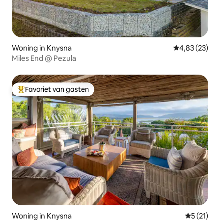
Woning in Knysna
Gemiddelde be
4,83 (23)
Miles End @ Pezula
Favoriet van gasten
Topfavoriet van gasten
Woning in Knysna
Gemiddeld
5 (21)