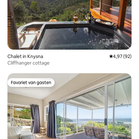
Chalet in Knysna
Gemiddelde be
4,97 (92)
Cliffhanger cottage
Favoriet van gasten
Favoriet van gasten