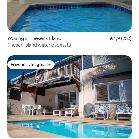
Woning in Thesens Eiland
Gemiddelde be
4,9 (252)
Thesen Island waterlevensstijl
Favoriet van gasten
Favoriet van gasten