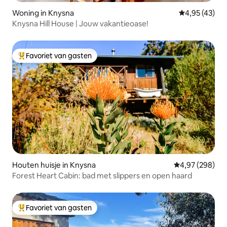
Woning in Knysna
Gemiddelde be
4,95 (43)
Knysna Hill House | Jouw vakantieoase!
Favoriet van gasten
Topfavoriet van gasten
Houten huisje in Knysna
Gemiddelde beo
4,97 (298)
Forest Heart Cabin: bad met slippers en open haard
Favoriet van gasten
Topfavoriet van gasten