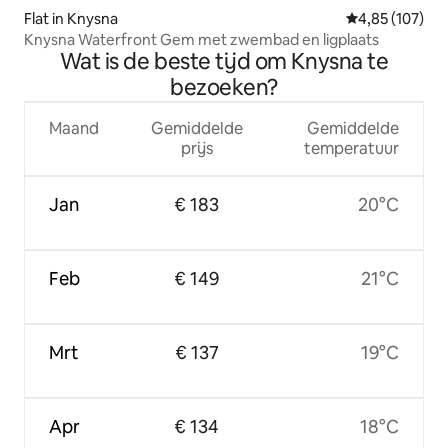
Flat in Knysna
Gemiddelde beo
4,85 (107)
Knysna Waterfront Gem met zwembad en ligplaats
Wat is de beste tijd om Knysna te
bezoeken?
Maand
Gemiddelde
Gemiddelde
prijs
temperatuur
Jan
€ 183
20°C
Feb
€ 149
21°C
Mrt
€ 137
19°C
Apr
€ 134
18°C