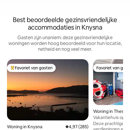
Best beoordeelde gezinsvriendelijke
accommodaties in Knysna
Gasten zijn unaniem: deze gezinsvriendelijke
woningen worden hoog beoordeeld voor hun locatie,
netheid en nog veel meer.
Favoriet van gasten
Favoriet van gas
Topfavoriet van gasten
Favoriet van gas
Woning in Thesens
Vakantiehuis op T
Knysna
Deze prachtige w
Woning in Knysna
Gemiddelde beoordeling van 4,9
4,97 (285)
verdiepingen en 3