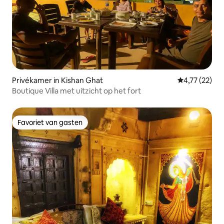
Privékamer in Kishan Ghat
Gemiddelde be
4,77 (22)
Boutique Villa met uitzicht op het fort
Favoriet van gasten
Favoriet van gasten