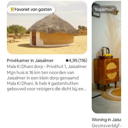
Favoriet van gasten
Superhost
Topfavoriet van gasten
Superhost
Privékamer in Jaisalmer
Gemiddelde beoordeling van 4,9
4,95 (116)
Mala Ki Dhani dorp - Privéhut 1, Jaisalmer
Mijn huis is 16 km ten noorden van
Jaisalmer in een klein dorp genaamd
Mala Ki Dhani. Ik heb 4 gastenhutten
gebouwd voor reizigers die dicht bij een
echt Rajasthani-dorp willen verblijven en
onze cultuur willen ervaren. Je zult
genieten van mijn accommodatie
vanwege de ongelooflijke
woestijnlandschappen, de rijke cultuur
Woning in Jaisalm
en de gastvrijheid van mijn familie. Ook
Gezinsverblijf op
kan ik je rondleiden in Jaisalmer en