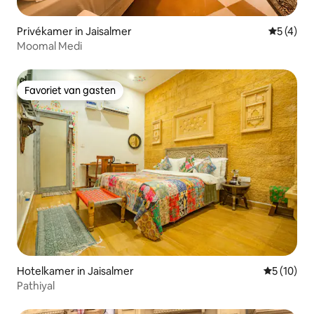
Privékamer in Jaisalmer
Gemiddeld
5 (4)
Moomal Medi
Favoriet van gasten
Favoriet van gasten
Hotelkamer in Jaisalmer
Gemiddelde
5 (10)
Pathiyal