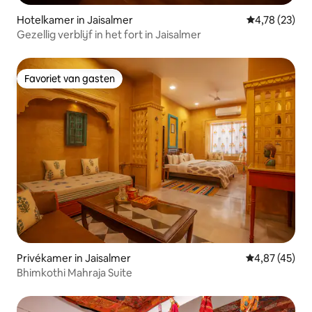
Hotelkamer in Jaisalmer
Gemiddelde be
4,78 (23)
Gezellig verblijf in het fort in Jaisalmer
Favoriet van gasten
Favoriet van gasten
Privékamer in Jaisalmer
Gemiddelde be
4,87 (45)
Bhimkothi Mahraja Suite