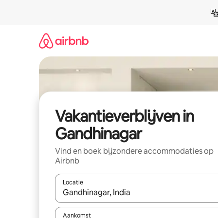
Ga
direct
naar
inhoud
Vakantieverblijven in
Gandhinagar
Vind en boek bijzondere accommodaties op
Airbnb
Locatie
Wanneer er resultaten beschikbaar zijn, maak je 
Aankomst