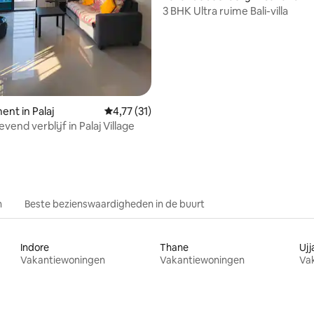
3 BHK Ultra ruime Bali-villa
nt in Palaj
Gemiddelde beoordeling van 4,77 op 5, 31 r
4,77 (31)
vend verblijf in Palaj Village
n
Beste bezienswaardigheden in de buurt
Indore
Thane
Ujj
Vakantiewoningen
Vakantiewoningen
Va