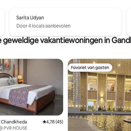
Sarita Udyan
Door 4 locals aanbevolen
 geweldige vakantiewoningen in Gand
st
Favoriet van gasten
st
Favoriet van gasten
n Chandkheda
Gemiddelde beoordeling van 4,78 op 5, 45 r
4,78 (45)
g van 4,86 op 5, 90 recensies
 @ PVR HOUSE