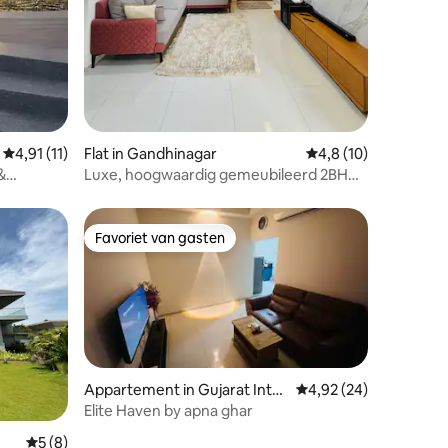
Gemiddelde beoordeling van 4,91 op 5, 11 recensies
4,91 (11)
Flat in Gandhinagar
Gemiddelde beoordel
4,8 (10)
&
Luxe, hoogwaardig gemeubileerd 2BHK |
GIFT City
Favoriet van gasten
Favoriet van gasten
Appartement in Gujarat Inter
Gemiddelde beoordelin
4,92 (24)
national Finance Tec-City
Elite Haven by apna ghar
Gemiddelde beoordeling van 5 op 5, 8 recensies
5 (8)