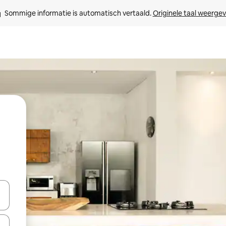
Sommige informatie is automatisch vertaald. 
Originele taal weerge
een keuze met je de pijltjestoetsen omhoog en omlaag, óf door te tikk