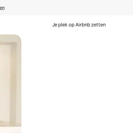
ven
Je plek op Airbnb zetten
en of swipen.