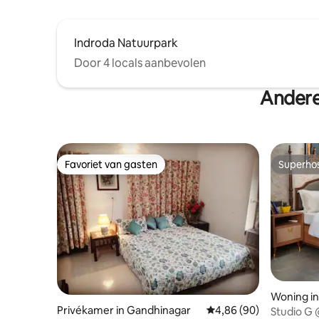
Indroda Natuurpark
Door 4 locals aanbevolen
Andere
Favoriet van gasten
Superho
Favoriet van gasten
Superho
Woning i
Privékamer in Gandhinagar
Gemiddelde beoordelin
4,86 (90)
Studio G