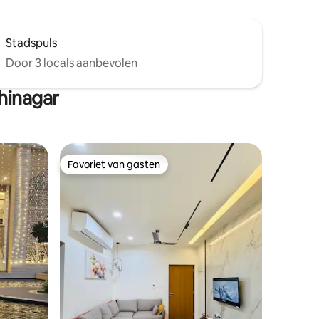
Stadspuls
Door 3 locals aanbevolen
hinagar
Favoriet van gasten
Favoriet van gasten
ecensies