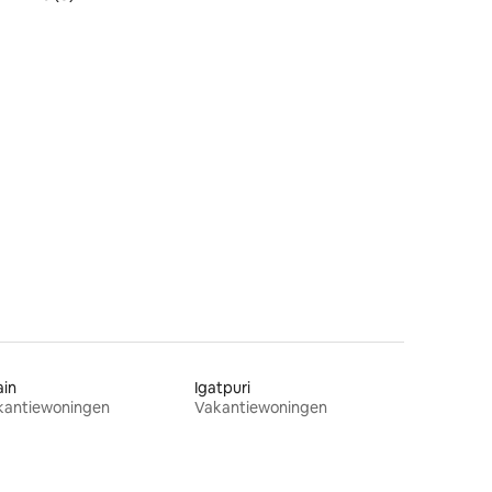
ecensies
ain
Igatpuri
kantiewoningen
Vakantiewoningen