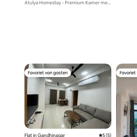
Atulya Homestay - Premium Kamer met
Varanda
Favoriet van gasten
Favoriet
Favoriet van gasten
Favoriet
Flat in Gandhinagar
Gemiddelde beoord
5 (5)