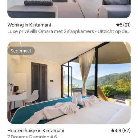
Woning in Kintamani
Gemiddeld
5 (21)
Luxe privévilla Omara met 2 slaapkamers - Uitzicht op de
bergen
Superhost
Superhost
Houten huisje in Kintamani
Gemiddelde b
4,9 (87)
7 Dreams Glamping # 6