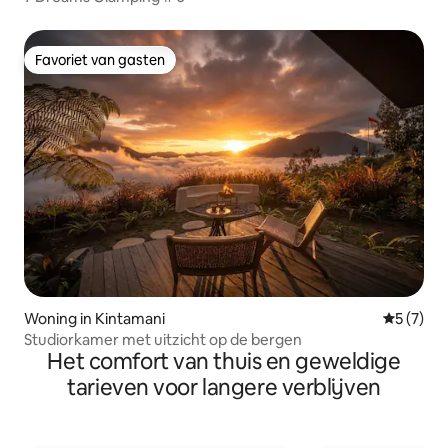
Favoriet van gasten
Favoriet van gasten
Woning in Kintamani
Gemiddeld
5 (7)
Studiorkamer met uitzicht op de bergen
Het comfort van thuis en geweldige
tarieven voor langere verblijven