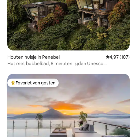
Houten huisje in Penebel
Gemiddelde beo
4,97 (107)
Hut met bubbelbad, 8 minuten rijden Unesco
rijstterrassen
Favoriet van gasten
Topfavoriet van gasten