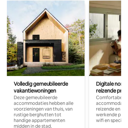
Volledig gemeubileerde
Digitale nom
vakantiewoningen
reizende prof
Deze gemeubileerde
Comfortabele
accommodaties hebben alle
accommodatie
voorzieningen van thuis, van
reizende en op
rustige berghutten tot
werkende profe
handige appartementen
wifi en special
midden in de stad.