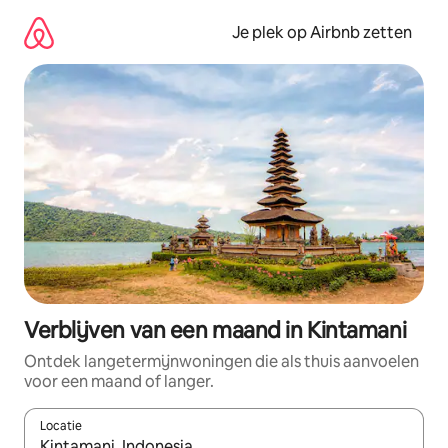
Ga
direct
Je plek op Airbnb zetten
naar
inhoud
Verblijven van een maand in Kintamani
Ontdek langetermijnwoningen die als thuis aanvoelen
voor een maand of langer.
Locatie
Wanneer er resultaten beschikbaar zijn, maak je een keuze met 