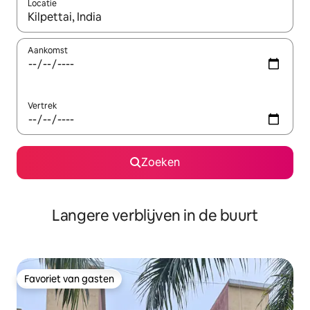
Locatie
Wanneer er resultaten beschikbaar zijn, maak je een keuze met 
Aankomst
Vertrek
Zoeken
Langere verblijven in de buurt
Favoriet van gasten
Favoriet van gasten