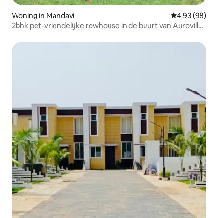
Woning in Mandavi
Gemiddelde be
4,93 (98)
2bhk pet-vriendelijke rowhouse in de buurt van Auroville,
Pondy