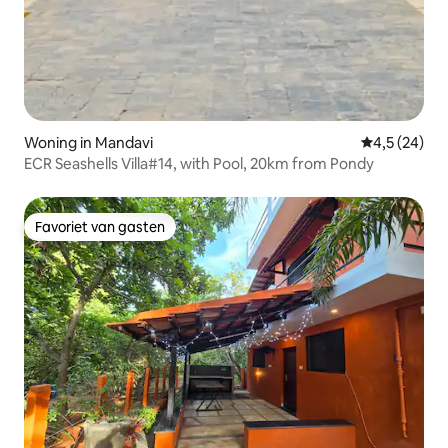
Woning in Mandavi
Gemiddelde b
4,5 (24)
ECR Seashells Villa#14, with Pool, 20km from Pondy
Favoriet van gasten
Favoriet van gasten