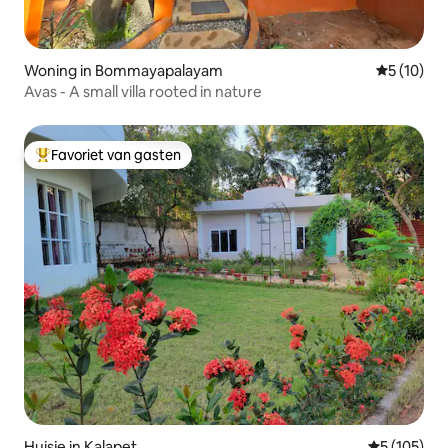
Woning in Bommayapalayam
Gemiddelde
5 (10)
Avas - A small villa rooted in nature
Favoriet van gasten
Topfavoriet van gasten
Huisje in Kalapet
Gemiddelde 
5 (105)