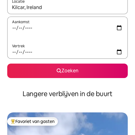
Locatie
Wanneer er resultaten beschikbaar zijn, maak je een keuze met 
Aankomst
Vertrek
Zoeken
Langere verblijven in de buurt
Favoriet van gasten
Topfavoriet van gasten