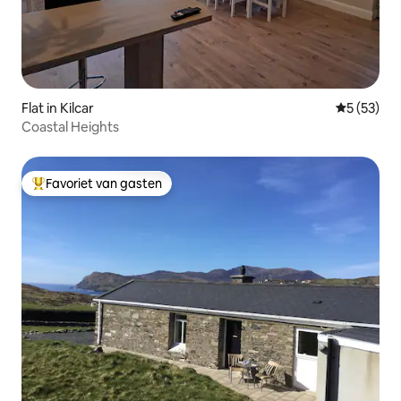
Flat in Kilcar
Gemiddelde
5 (53)
Coastal Heights
Favoriet van gasten
Topfavoriet van gasten