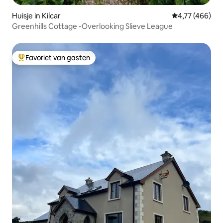
Huisje in Kilcar
Gemiddelde beo
4,77 (466)
Greenhills Cottage -Overlooking Slieve League
Favoriet van gasten
Topfavoriet van gasten