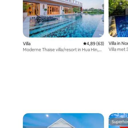
Villa in N
Villa
Gemiddelde beoordelin
4,89 (63)
Villa met
Moderne Thaise villa/resort in Hua Hin,
een gewel
PalmHillsGolf
Superho
Superho