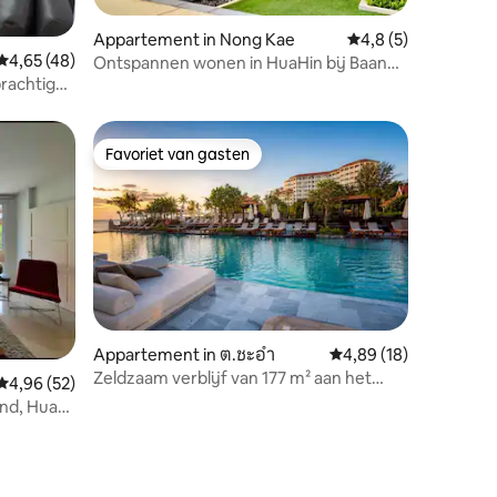
Appartement in Nong Kae
Gemiddelde beoorde
4,8 (5)
ecensies
Gemiddelde beoordeling van 4,65 op 5, 48 recensies
4,65 (48)
Ontspannen wonen in HuaHin bij Baan
rachtig
Peang Ploen
Favoriet van gasten
Favoriet van gasten
ecensies
Appartement in ต.ชะอำ
Gemiddelde beoordelin
4,89 (18)
Zeldzaam verblijf van 177 m² aan het
Gemiddelde beoordeling van 4,96 op 5, 52 recensies
4,96 (52)
strand @ Dusit Thani
nd, Hua