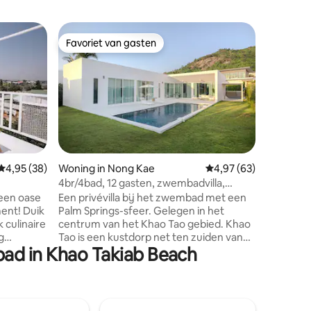
Flat in H
Favoriet van gasten
Superho
Favoriet van gasten
Superho
Uitzicht
tot het 
De magis
strand
Apartmen
tradition
het midden
luxe Lof
schoonhei
begone d
vertaald
ecensies
Gemiddelde beoordeling van 4,95 op 5, 38 recensies
4,95 (38)
Woning in Nong Kae
Gemiddelde beoordelin
4,97 (63)
kenmerken. Appartement i
4br/4bad, 12 gasten, zwembadvilla,
aan een 
Zwembad•Panoramisch uitzicht 2BR•DT
barbecue + badkuip
een oase
Een privévilla bij het zwembad met een
kamer lig
! Duik
Palm Springs-sfeer. Gelegen in het
uitzicht
 culinaire
centrum van het Khao Tao gebied. Khao
ontworpe
g
Tao is een kustdorp net ten zuiden van
een prach
ad in Khao Takiab Beach
in een van
Hua Hin, Thailand. Niet ver van het
golfbaan
centrum van Hua Hin, maar ver genoeg
 het dak:
om de drukte van de stad te vermijden.
terren en
Het biedt een rustig toevluchtsoord voor
r een
diegenen die op zoek zijn naar een meer