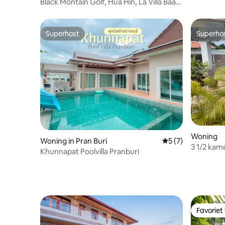
Black Montain Golf, Hua Hin, La Villa Baan
Ing Phu
Superhost
Superho
Superhost
Superho
Woning
Woning in Pran Buri
Gemiddelde beoord
5 (7)
3 1/2 kam
Khunnapat Poolvilla Pranburi
Favoriet
Favoriet