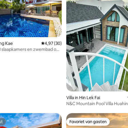
ong Kae
Gemiddelde beoordeling van 4,97 op 5, 30 r
4,97 (30)
g van 4,89 op 5, 63 recensies
 3 slaapkamers en zwembad op
dige locatie! (STV)
Villa in Hin Lek Fai
N&C Mountain Pool Villa Huahin
st
Favoriet van gasten
st
Favoriet van gasten