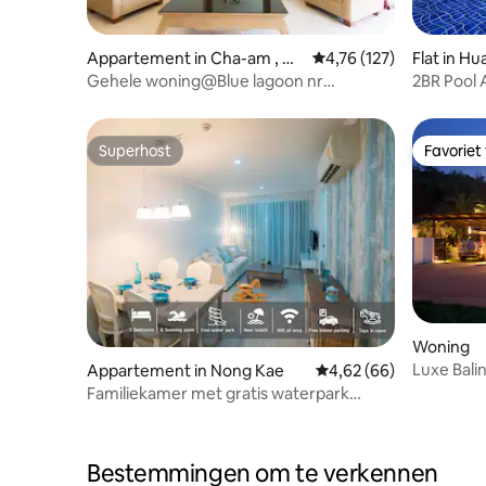
Appartement in Cha-am , Hu
Gemiddelde beoordeling
4,76 (127)
Flat in Hu
a hin
Gehele woning@Blue lagoon nr
2BR Pool 
Sheraton hotel huahin.
buurt van
Superhost
Favoriet
Superhost
Favoriet
Woning
Luxe Bali
Appartement in Nong Kae
Gemiddelde beoordelin
4,62 (66)
Hua Hin
Familiekamer met gratis waterpark
(150m van het strand)
Bestemmingen om te verkennen