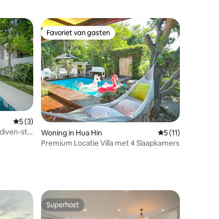
Favoriet van gasten
Favoriet van gasten
Gemiddelde beoordeling van 5 op 5, 3 recensies
5 (3)
iven-stijl
ecensies
Woning in Hua Hin
Gemiddelde beoord
5 (11)
Premium Locatie Villa met 4 Slaapkamers
Superhost
Superhost