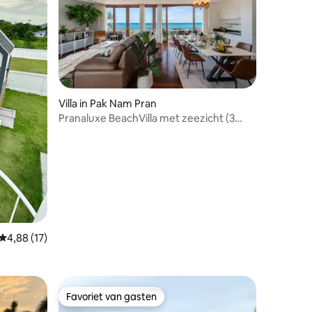
Villa in Pak Nam Pran
ecensies
Pranaluxe BeachVilla met zeezicht (3
slaapkamers)
Gemiddelde beoordeling van 4,88 op 5, 17 recensies
4,88 (17)
Favoriet van gasten
Favoriet van gasten