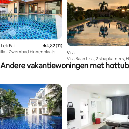
 van 4,81 op 5, 117 recensies
n Lek Fai
Gemiddelde beoordeling van 4,82 op 5, 11 r
4,82 (11)
 Villa - Zwembad binnenplaats
Villa
Villa Baan Lisa, 2 slaapkamers, 
Andere vakantiewoningen met hottub
Soi 94-102, strand
st
st