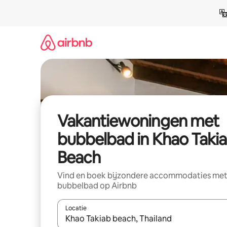
Ga
direct
naar
inhoud
Vakantiewoningen met
bubbelbad in Khao Taki
Beach
Vind en boek bijzondere accommodaties me
bubbelbad op Airbnb
Locatie
Wanneer er resultaten beschikbaar zijn, maak je 