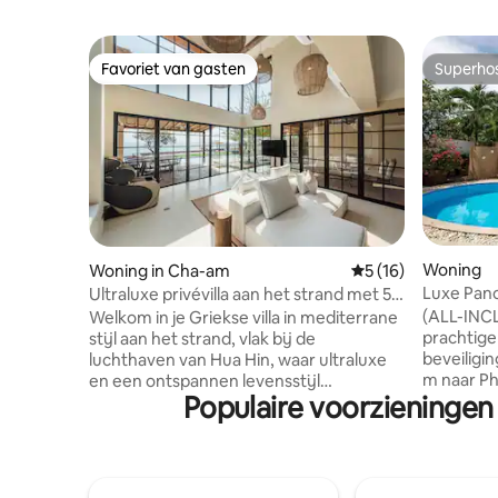
Favoriet van gasten
Superho
Favoriet van gasten
Superho
Woning
Woning in Cha-am
Gemiddelde beoorde
5 (16)
Luxe Pano
Ultraluxe privévilla aan het strand met 5
slaapkamers en zwembad
(ALL-INCL
Welkom in je Griekse villa in mediterrane
prachtige
stijl aan het strand, vlak bij de
beveiligin
luchthaven van Hua Hin, waar ultraluxe
m naar Ph
en een ontspannen levensstijl
Populaire voorzieninge
boven pri
samenkomen. Deze unieke villa biedt
villa (3 
directe toegang tot het strand, een hot
volledige 
tub in de buitenlucht, een privézwembad
zwembad e
en een barbecueplaats aan het strand -
natuur, ge
perfect voor onvergetelijke momenten