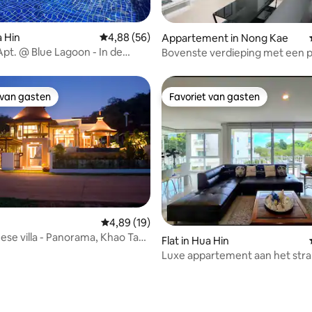
 van 4,76 op 5, 127 recensies
a Hin
Gemiddelde beoordeling van 4,88 op 5, 56 r
4,88 (56)
Appartement in Nong Kae
Apt. @ Blue Lagoon - In de
Bovenste verdieping met een p
 Sheraton Hua Hin
uitzicht op zee en de bergen.
 van gasten
Favoriet van gasten
 van gasten
Favoriet van gasten
Gemiddelde beoordeling van 4,89 op 5, 19 r
4,89 (19)
nese villa - Panorama, Khao Tao,
g van 4,62 op 5, 66 recensies
Flat in Hua Hin
Luxe appartement aan het stra
Hin, toegang tot het strand 121