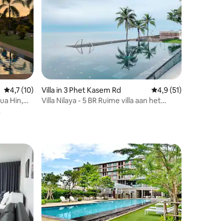
ecensies
Gemiddelde beoordeling van 4,7 op 5, 10 recensies
4,7 (10)
Villa in 3 Phet Kasem Rd
Gemiddelde beoordel
4,9 (51)
Hua Hin,
Villa Nilaya - 5 BR Ruime villa aan het
strand