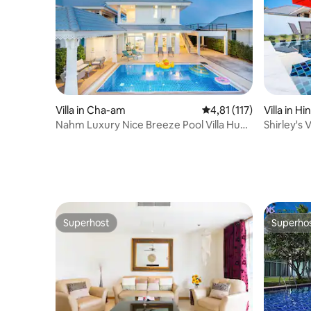
Villa in Cha-am
Gemiddelde beoordeling
4,81 (117)
Villa in Hi
Nahm Luxury Nice Breeze Pool Villa Hua
Shirley's
Hin & Chaam
Superhost
Superho
Superhost
Superho