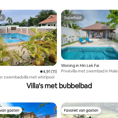
st
Superhost
st
Superhost
Woning in Hin Lek Fai
Privévilla met zwembad in Maled
Gemiddelde beoordeling van 4,91 op 5, 11 r
4,91 (11)
eling van 5 op 5, 7 recensies
– Hua Hin A37
er zwembadvilla met whirlpool
Villa's met bubbelbad
 van gasten
Favoriet van gasten
 van gasten
Favoriet van gasten