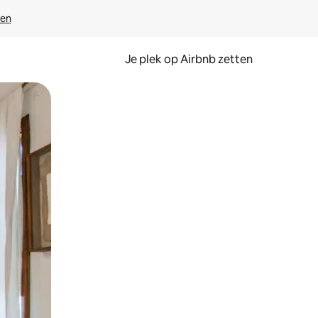
ven
Je plek op Airbnb zetten
en of swipen.