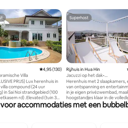
st
Superhost
st
Superhost
Gemiddelde beoordeling van 4,95 op 5, 130 r
4,95 (130)
Rijhuis in Hua Hin
ling van 5 op 5, 16 recensies
ramische Villa
Jacuzzi op het dak•
USIVE PRIJS) Lux herenhuis in
Herenhuis met 2 slaapkamers, 
 villa compound (24 uur
van ontspanning en entertainment
g) in Sai Noi strandgebied (100
in je eigen privézwembad, maak
etkasem rd) .Elevated (tuin 3m
hoogstandjes klaar in de volledi
n voor accommodaties met een bubbelb
vate rd) heuvel 2 verdiepingen
uitgeruste keuken en ontspan 
slaapkamers en 4 badkamers;
de drie moderne badkamers. De echte
airco), weelderige privétuin,
magie gebeurt op onze oase op
n 2x jacuzzi.Immers in de
geniet in de jacuzzi onder de s
niet altijd van een frisse bries,
de maan, daag vrienden uit voo