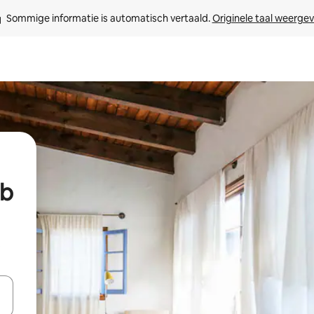
Sommige informatie is automatisch vertaald. 
Originele taal weerge
ab
t
een keuze met je de pijltjestoetsen omhoog en omlaag, óf door te tikk