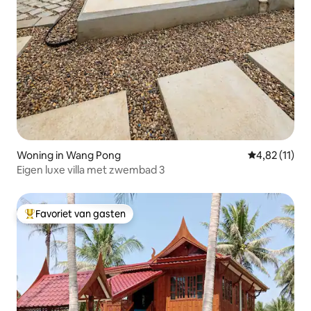
Woning in Wang Pong
Gemiddelde b
4,82 (11)
Eigen luxe villa met zwembad 3
Favoriet van gasten
Topfavoriet van gasten