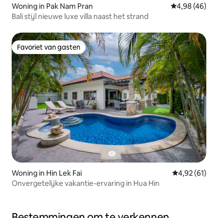
Woning in Pak Nam Pran
Gemiddelde be
4,98 (46)
Bali stijl nieuwe luxe villa naast het strand
Favoriet van gasten
Favoriet van gasten
Woning in Hin Lek Fai
Gemiddelde be
4,92 (61)
Onvergetelijke vakantie-ervaring in Hua Hin
Bestemmingen om te verkennen