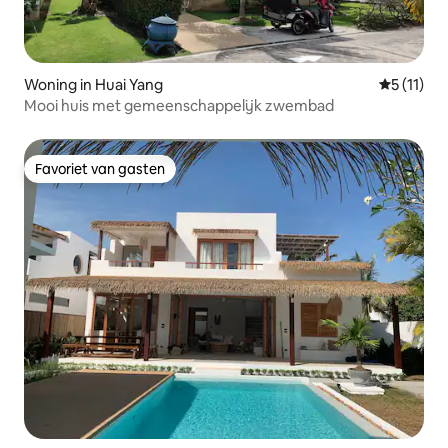
Woning in Huai Yang
Gemiddeld
5 (11)
Mooi huis met gemeenschappelijk zwembad
Favoriet van gasten
Favoriet van gasten