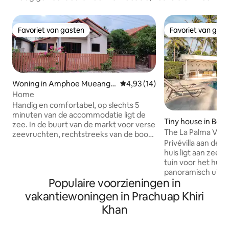
Favoriet van gasten
Favoriet van gas
Favoriet van gasten
Favoriet van gas
Woning in Amphoe Mueang
Gemiddelde beoordeling van 4,
4,93 (14)
Prachuap Khiri Khan
Home
Handig en comfortabel, op slechts 5
minuten van de accommodatie ligt de
Tiny house in Bo 
zee. In de buurt van de markt voor verse
The La Palma Villa
zeevruchten, rechtstreeks van de boot.
Privévilla aan de Zee 
Eenvoudig iets te eten vinden, goede
huis ligt aan zee, 
sfeer. Je kunt op vele manieren reizen,
tuin voor het hui
er is een 7-11, een winkelcentrum niet
panoramisch uitzi
ver weg, lokale restaurants, lekker en
Populaire voorzieningen in
dicht bij de zee • Luister naar de golven
voordelig, een observatorium, een
terwijl je vanuit 
waterpark. Je kunt sporten en fietsen
vakantiewoningen in Prachuap Khiri
van het uitzicht op zee. Ke
naar de zee. Deze zee is zeer geschikt
Khan
binnen met volledi
voor kinderen die van zeewater houden
keukengerei. 1 Woonkamer met
en er zijn ook schattige apen die