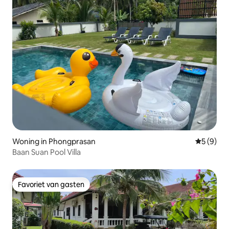
Woning in Phongprasan
Gemiddeld
5 (9)
Baan Suan Pool Villa
Favoriet van gasten
Favoriet van gasten