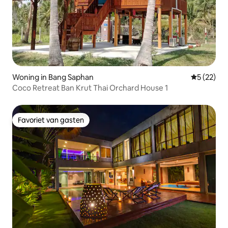
Woning in Bang Saphan
Gemiddelde
5 (22)
Coco Retreat Ban Krut Thai Orchard House 1
Favoriet van gasten
Favoriet van gasten