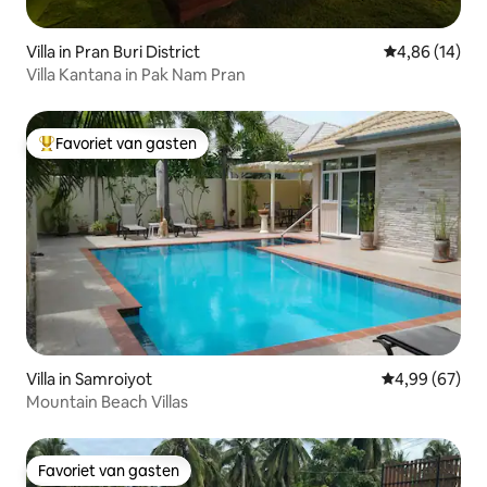
Villa in Pran Buri District
Gemiddelde be
4,86 (14)
Villa Kantana in Pak Nam Pran
Favoriet van gasten
Topfavoriet van gasten
Villa in Samroiyot
Gemiddelde be
4,99 (67)
Mountain Beach Villas
Favoriet van gasten
Favoriet van gasten