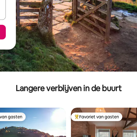
Langere verblijven in de buurt
 van gasten
Favoriet van gasten
 van gasten
Topfavoriet van gasten