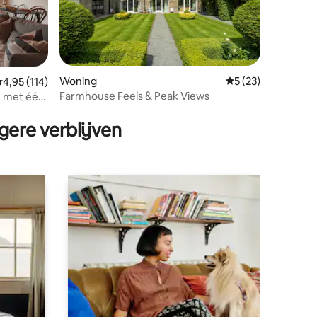
Woning
Gemiddelde beoord
5 (23)
emiddelde beoordeling van 4,95 op 5, 114 recensies
4,95 (114)
Farmhouse Feels & Peak Views
e met één
ecensies
gere verblijven