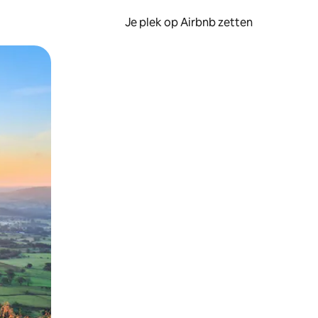
Je plek op Airbnb zetten
en of swipen.