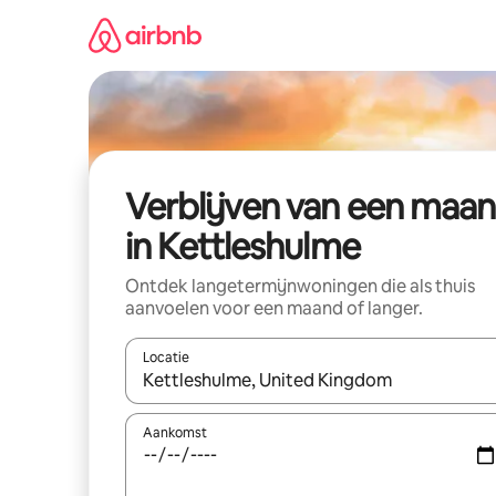
Ga
direct
naar
inhoud
Verblijven van een maa
in Kettleshulme
Ontdek langetermijnwoningen die als thuis
aanvoelen voor een maand of langer.
Locatie
Wanneer er resultaten beschikbaar zijn, maak je 
Aankomst