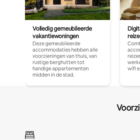
Volledig gemeubileerde
Digi
vakantiewoningen
reiz
Deze gemeubileerde
Comf
accommodaties hebben alle
acco
voorzieningen van thuis, van
reize
rustige berghutten tot
werke
handige appartementen
wifi 
midden in de stad.
Voorzi