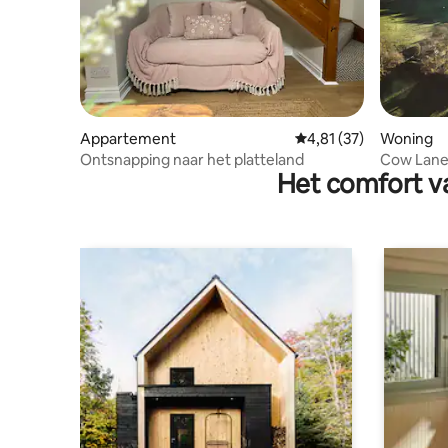
Appartement
Gemiddelde beoordelin
4,81 (37)
Woning
Ontsnapping naar het platteland
Cow Lane
Het comfort va