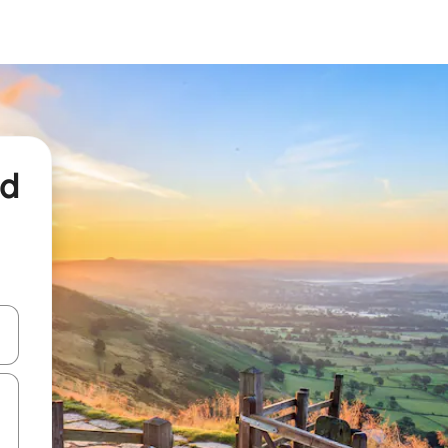
nd
een keuze met je de pijltjestoetsen omhoog en omlaag, óf door te tikk