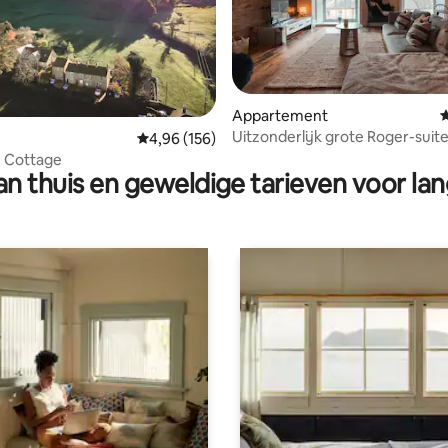
Appartement
G
Uitzonderlijk grote Roger-suit
g van 4,81 op 5, 37 recensies
Gemiddelde beoordeling van 4,96 op 5, 156 r
4,96 (156)
slaapkamer
 Cottage
n thuis en geweldige tarieven voor lan