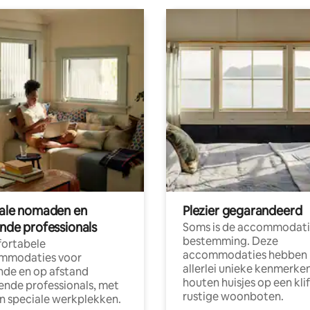
tale nomaden en
Plezier gegarandeerd
ende professionals
Soms is de accommodati
bestemming. Deze
ortabele
accommodaties hebben
mmodaties voor
allerlei unieke kenmerken
nde en op afstand
houten huisjes op een klif
nde professionals, met
rustige woonboten.
en speciale werkplekken.