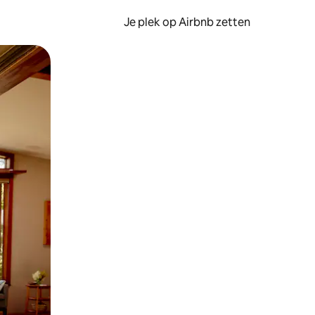
Je plek op Airbnb zetten
en of swipen.