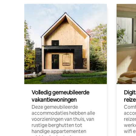
Volledig gemeubileerde
Digi
vakantiewoningen
reiz
Deze gemeubileerde
Comf
accommodaties hebben alle
acco
voorzieningen van thuis, van
reize
rustige berghutten tot
werke
handige appartementen
wifi 