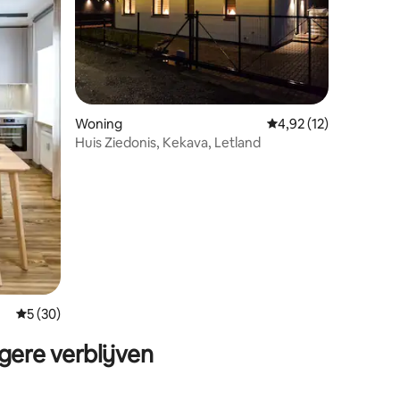
ecensies
Woning
Gemiddelde beoordeli
4,92 (12)
Huis Ziedonis, Kekava, Letland
Gemiddelde beoordeling van 5 op 5, 30 recensies
5 (30)
gere verblijven