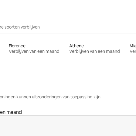
e soorten verblijven
Florence
Athene
Mi
Verblijven van een maand
Verblijven van een maand
Ver
oningen kunnen uitzonderingen van toepassing zijn.
 een maand