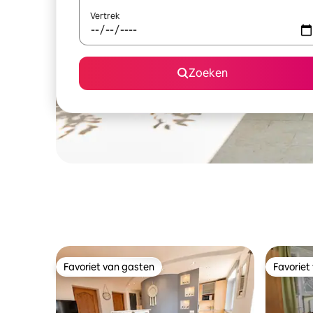
Vertrek
Zoeken
Favoriet van gasten
Favoriet
Favoriet van gasten
Favoriet