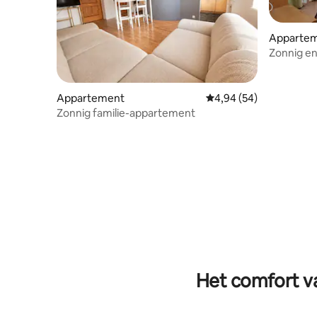
Apparte
Zonnig e
Appartement
Gemiddelde beoordelin
4,94 (54)
Zonnig familie-appartement
Het comfort va