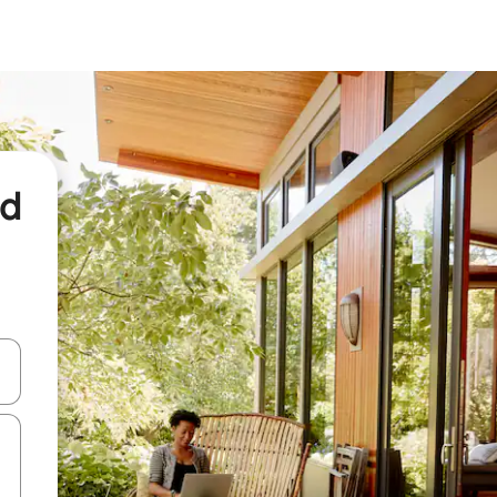
nd
een keuze met je de pijltjestoetsen omhoog en omlaag, óf door te tikk