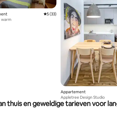
ment
Gemiddelde beoordeling van 5 op 5, 33 r
5 (33)
n warm
g van 4,94 op 5, 54 recensies
Appartement
Appletree Design Studio
n thuis en geweldige tarieven voor lan