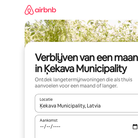
Ga
direct
naar
inhoud
Verblijven van een maa
in Ķekava Municipality
Ontdek langetermijnwoningen die als thuis
aanvoelen voor een maand of langer.
Locatie
Wanneer er resultaten beschikbaar zijn, maak je 
Aankomst