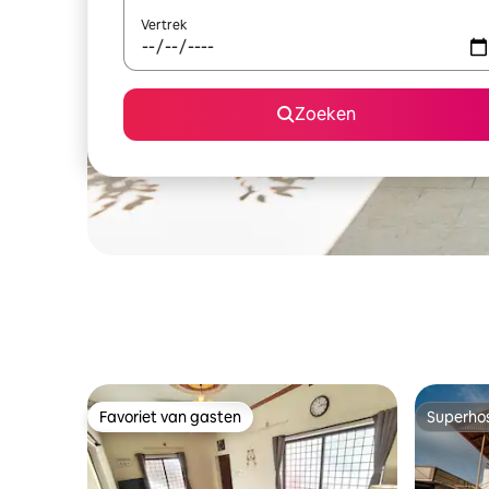
Vertrek
Zoeken
Favoriet van gasten
Superho
Favoriet van gasten
Superho