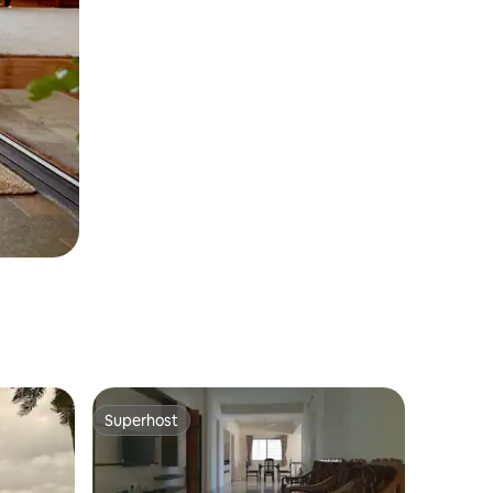
Superhost
Superhost