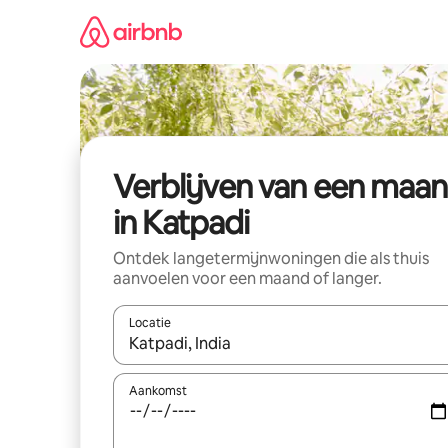
Ga
direct
naar
inhoud
Verblijven van een maa
in Katpadi
Ontdek langetermijnwoningen die als thuis
aanvoelen voor een maand of langer.
Locatie
Wanneer er resultaten beschikbaar zijn, maak je 
Aankomst