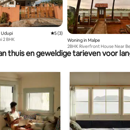
 Udupi
Gemiddelde beoordeling van 5 op 5, 3 r
5 (3)
i 2 BHK
g van 4,88 op 5, 17 recensies
Woning in Malpe
2BHK Riverfront House Near B
n thuis en geweldige tarieven voor lan