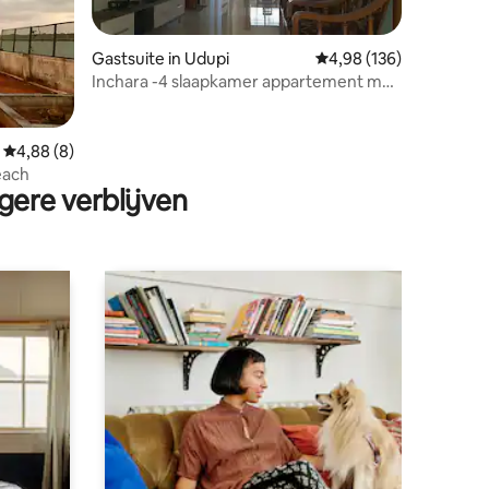
Gastsuite in Udupi
Gemiddelde beoordeling
4,98 (136)
Inchara -4 slaapkamer appartement met
parkeerplaats in udupi stad
ecensies
Gemiddelde beoordeling van 4,88 op 5, 8 recensies
4,88 (8)
each
gere verblijven