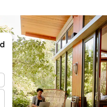
nd
een keuze met je de pijltjestoetsen omhoog en omlaag, óf door te tikk