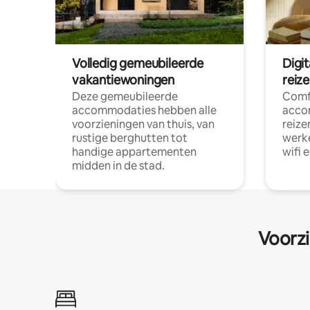
Volledig gemeubileerde
Digi
vakantiewoningen
reiz
Deze gemeubileerde
Comf
accommodaties hebben alle
acco
voorzieningen van thuis, van
reize
rustige berghutten tot
werke
handige appartementen
wifi 
midden in de stad.
Voorzi