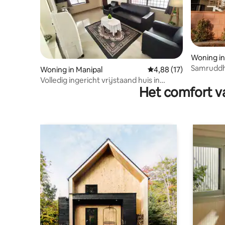
Woning in
Samruddh
Woning in Manipal
Gemiddelde beoordelin
4,88 (17)
Volledig ingericht vrijstaand huis in
Het comfort va
Manipal