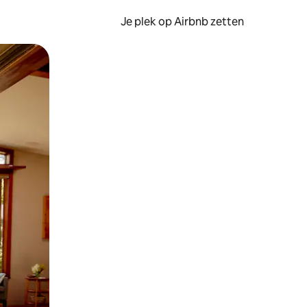
Je plek op Airbnb zetten
en of swipen.