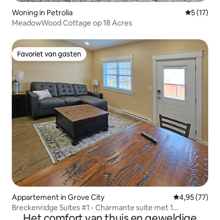
Woning in Petrolia
Gemiddeld
5 (17)
MeadowWood Cottage op 18 Acres
Favoriet van gasten
Favoriet van gasten
Appartement in Grove City
Gemiddelde be
4,95 (77)
Breckenridge Suites #1 - Charmante suite met 1
Het comfort van thuis en geweldige
slaapkamer