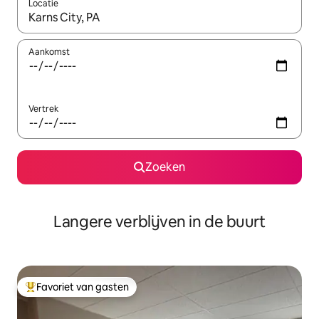
Locatie
Wanneer er resultaten beschikbaar zijn, maak je een keuze met 
Aankomst
Vertrek
Zoeken
Langere verblijven in de buurt
Favoriet van gasten
Topfavoriet van gasten