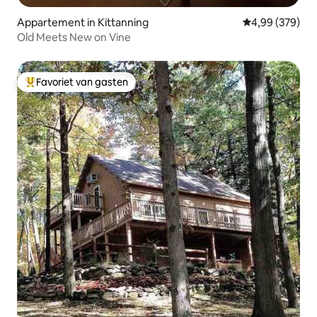
Appartement in Kittanning
Gemiddelde beo
4,99 (379)
Old Meets New on Vine
Favoriet van gasten
Topfavoriet van gasten