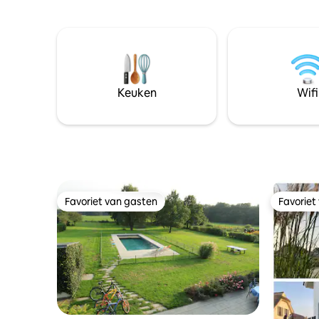
grote oprit • 4 km van een van de beste
kan een b
stranden van Denemarken
voor grot
(€ 10/ ext
Keuken
Wifi
Favoriet van gasten
Favoriet
Favoriet van gasten
Favoriet