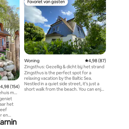
Favoriet van gasten
Superho
Favoriet van gasten
Superho
Vakantieh
Ferienhau
Fuhlendor
van de d
in een n
met typis
tradition
naburige
tradition
ecensies
van tal v
Woning
Gemiddelde beoordelin
4,98 (87)
vanwaar 
verschill
Zingsthus: Gezellig & dicht bij het strand
ook schil
Zingsthus is the perfect spot for a
gevangen 
relaxing vacation by the Baltic Sea.
Nestled in a quiet side street, it’s just a
emiddelde beoordeling van 4,98 op 5, 154 recensies
4,98 (154)
short walk from the beach. You can enjoy
iehuis met
cozy comfort all year round, complete
 geniet
with a terrace and sauna. If you’re
naar het
dreaming of beach air, sandcastle
leef
building, birdwatching, salt water surfing,
er en
wind-in-your-hair cycling, and
arnin
breathtaking sunsets, Zingsthus is the
ig
place for you! The name Zingsthus is a