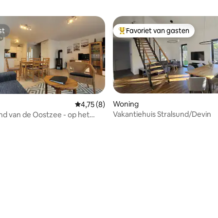
st
Favoriet van gasten
st
Topfavoriet van gasten
Woning
Gemiddelde beoordeling van 4,75 op 5, 8 r
4,75 (8)
Vakantiehuis Stralsund/Devin
d van de Oostzee - op het
 300 m
g van 4,99 op 5, 68 recensies