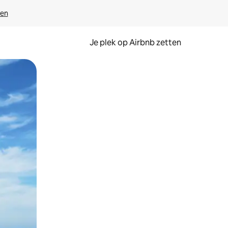
ven
Je plek op Airbnb zetten
en of swipen.