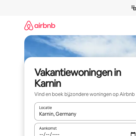
Ga
direct
naar
inhoud
Vakantiewoningen in
Karnin
Vind en boek bijzondere woningen op Airbnb
Locatie
Wanneer er resultaten beschikbaar zijn, maak je 
Aankomst