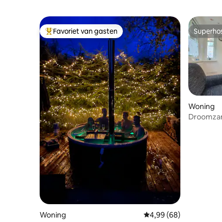
Favoriet van gasten
Superho
Topfavoriet van gasten
Superho
Woning
Droomzan
strand op
Woning
Gemiddelde beoordelin
4,99 (68)