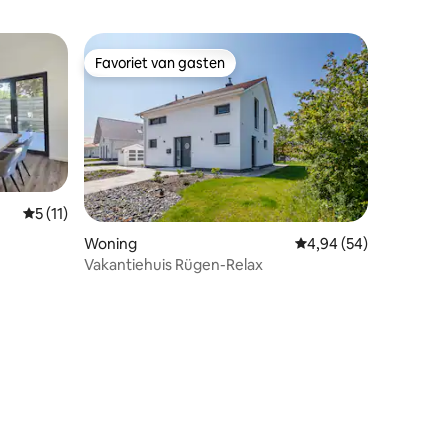
Favoriet van gasten
Favoriet van gasten
Gemiddelde beoordeling van 5 op 5, 11 recensies
5 (11)
ecensies
Woning
Gemiddelde beoordelin
4,94 (54)
Vakantiehuis Rügen-Relax