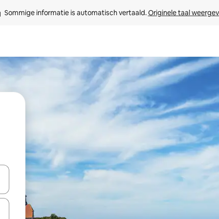
Sommige informatie is automatisch vertaald. 
Originele taal weerge
een keuze met je de pijltjestoetsen omhoog en omlaag, óf door te tikk