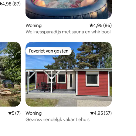
Gemiddelde beoordeling van 4,98 op 5, 87 recensies
4,98 (87)
Woning
Gemiddelde beoordelin
4,95 (86)
Wellnessparadijs met sauna en whirlpool
Favoriet van gasten
Favoriet van gasten
ecensies
Gemiddelde beoordeling van 5 op 5, 7 recensies
5 (7)
Woning
Gemiddelde beoordelin
4,95 (57)
Gezinsvriendelijk vakantiehuis