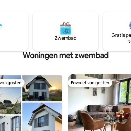
vakwerkhuis met rieten dak,
abybedje of een opklapbed
Marokkaanse tegels, eikenhou
ere kinderen worden ingericht
vloerplanken en gipswanden van
ra bed/ nacht).
wacht op u. Voor activiteiten is
prachtige grote tuin met een
bosschommel, gratis stoombad
Gratis p
buitendouche en bad, een sta
Zwembad
t
peddel, een waterfiets en 4 fie
Woningen met zwembad
 van gasten
Favoriet van gasten
 van gasten
Favoriet van gasten