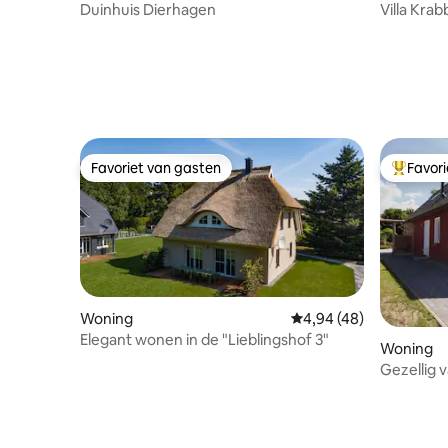
Duinhuis Dierhagen
Villa Kra
Favoriet van gasten
Favor
Favoriet van gasten
Topfavor
Woning
Gemiddelde beoordelin
4,94 (48)
Elegant wonen in de "Lieblingshof 3"
Woning
Gezellig 