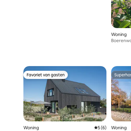
Woning
Boerenwo
privézwem
Favoriet van gasten
Superho
Favoriet van gasten
Superho
Woning
Gemiddelde beoord
5 (6)
Woning