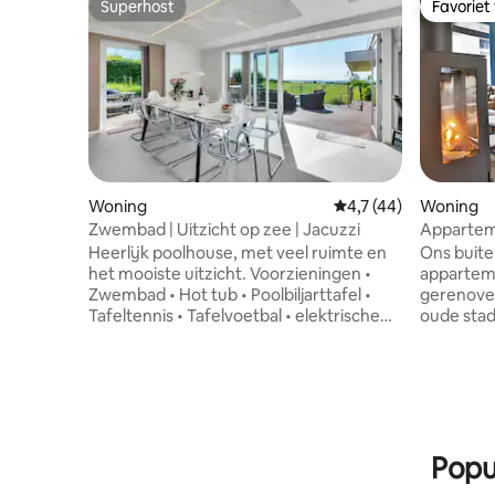
Superhost
Favoriet
Superhost
Favoriet
Woning
Gemiddelde beoordeli
4,7 (44)
Woning
Zwembad | Uitzicht op zee | Jacuzzi
Appartem
sauna
Heerlijk poolhouse, met veel ruimte en
Ons buit
het mooiste uitzicht. Voorzieningen •
apparteme
Zwembad • Hot tub • Poolbiljarttafel •
gerenovee
Tafeltennis • Tafelvoetbal • elektrische
oude stad.
oplader • Grill • Wijnkelder • 55-inch
volwasse
smart-tv • Wifi 1000/1000 mbit
grond me
breedband (snel internet) • 5x kingsize
eethoek, 
bedden 2x 90/200 bedden • Kinderbedje
terras no
en kinderstoel • Wasmachine en
eerste ve
wasdroger • Volledig uitgeruste keuken •
slaapkame
Popu
trampoline • voetbaldoelen •
badkamer 
tuinspelletjes • Eigen parkeerplaats op
badkamer.