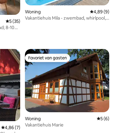
Woning
Gemiddelde beoordeli
4,89 (9)
Vakantiehuis Mila - zwembad, whirlpool,
Gemiddelde beoordeling van 5 op 5, 35 recensies
5 (35)
open haard
d; 8-10
ecensies
Favoriet van gasten
Favoriet van gasten
Woning
Gemiddelde beoord
5 (6)
Vakantiehuis Marie
Gemiddelde beoordeling van 4,86 op 5, 7 recensies
4,86 (7)