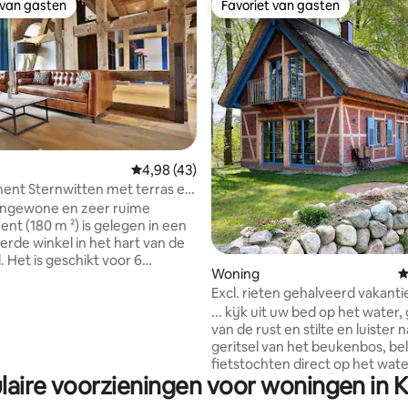
 van gasten
Favoriet van gasten
 van gasten
Favoriet van gasten
ng van 4,7 op 5, 44 recensies
Gemiddelde beoordeling van 4,98 op 5, 43 r
4,98 (43)
ent Sternwitten met terras en
engewone en zeer ruime
nt (180 m ²) is gelegen in een
rde winkel in het hart van de
 Het is geschikt voor 6
Woning
G
n personen. De open begane
Excl. rieten gehalveerd vakant
t keuken, woonkamer,
uitzicht op het water
... kijk uit uw bed op het water,
bibliotheek, gastentoilet en
van de rust en stilte en luister 
digt uit om te ontspannen. De
geritsel van het beukenbos, be
rdieping herbergt 3 grote
fietstochten direct op het wat
rs, een van hen met
laire voorzieningen voor woningen in K
geniet van de natuur. Een prachtig,
ensuite, evenals 1 extra
modern en rustiek, energiezuin
 In twee van de slaapkamers