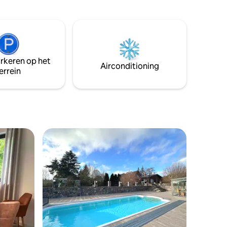
playful twist on „hus“ or house, as it’s said
ten
in northern dialects.
 klei
 er een
,
arkeren op het
nd-up
Airconditioning
errein
tsen.