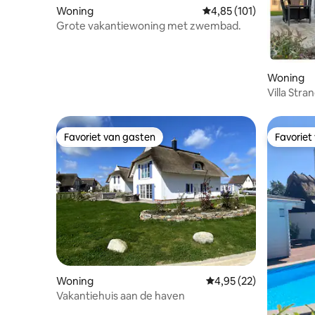
Woning
Gemiddelde beoordeling
4,85 (101)
Grote vakantiewoning met zwembad.
Woning
Villa Stra
Favoriet van gasten
Favoriet
Favoriet van gasten
Favoriet
Woning
Gemiddelde beoordelin
4,95 (22)
Vakantiehuis aan de haven