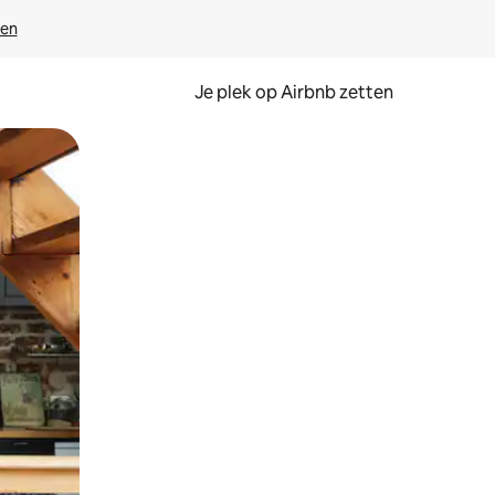
ven
Je plek op Airbnb zetten
en of swipen.