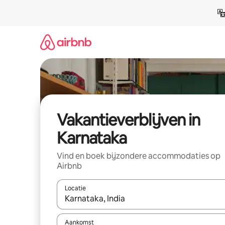
Ga
direct
naar
inhoud
Vakantieverblijven in
Karnataka
Vind en boek bijzondere accommodaties op
Airbnb
Locatie
Wanneer er resultaten beschikbaar zijn, maak je 
Aankomst