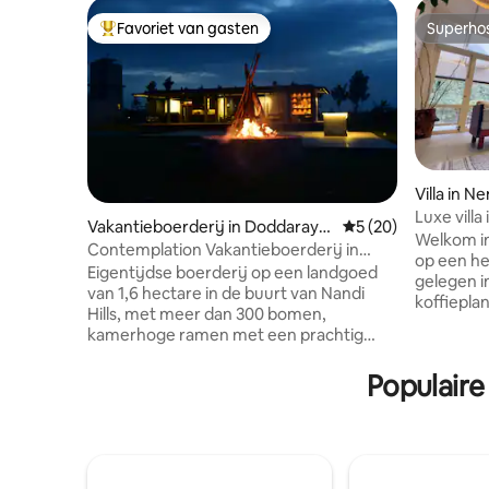
Favoriet van gasten
Superho
Topfavoriet van gasten
Superho
Villa in 
Luxe villa
Vakantieboerderij in Doddaraya
Gemiddelde beoorde
5 (20)
Welkom in
ppanahalli
Contemplation Vakantieboerderij in
op een he
Nandi Hills
Eigentijdse boerderij op een landgoed
gelegen i
van 1,6 hectare in de buurt van Nandi
koffiepla
Hills, met meer dan 300 bomen,
tijd tot e
kamerhoge ramen met een prachtig
een adem
uitzicht en samengestelde kunst en
heuvels, 
sculpturen op het hele terrein.
Populaire
gevuld met
Slaapplaats voor 2 personen, met ruimte
landgoed 
voor 2 extra bedden in de woonkamer.
exclusieve
Hoogtepunten van de ervaring: • Piano –
privacy e
om tot rust te komen en te spelen •
vloeiende
Barbecue grill – perfect voor een leuke
aansluiten