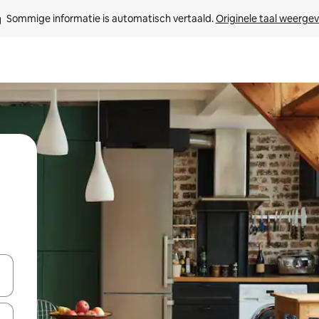
Sommige informatie is automatisch vertaald. 
Originele taal weerge
een keuze met je de pijltjestoetsen omhoog en omlaag, óf door te tikk