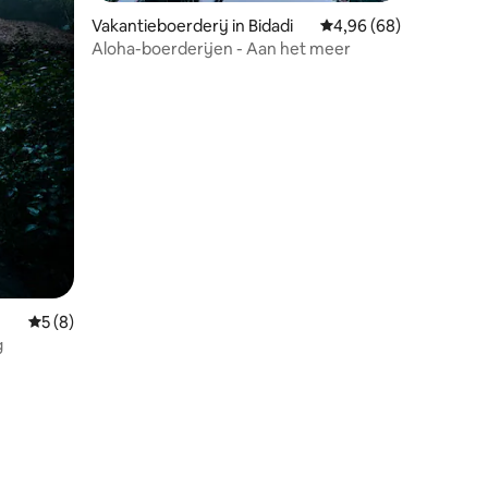
Vakantieboerderij in Bidadi
Gemiddelde beoordelin
4,96 (68)
Aloha-boerderijen - Aan het meer
ecensies
Gemiddelde beoordeling van 5 op 5, 8 recensies
5 (8)
g