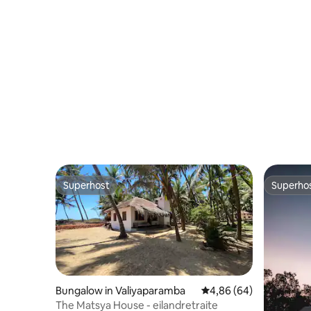
met zeezicht
Superhost
Superho
Superhost
Superho
Bungalow in Valiyaparamba
Gemiddelde beoordelin
4,86 (64)
The Matsya House - eilandretraite