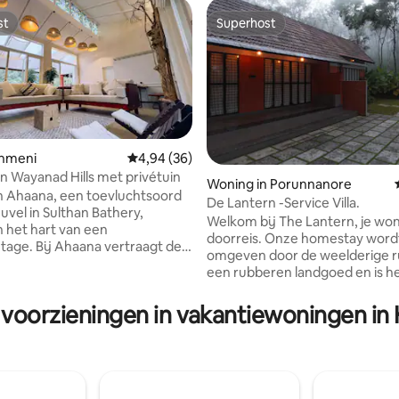
st
Superhost
st
Superhost
Nenmeni
Gemiddelde beoordeling van 4,94 op 5, 36 r
4,94 (36)
 in Wayanad Hills met privétuin
Woning in Porunnanore
ling van 5 op 5, 20 recensies
 Ahaana, een toevluchtsoord
De Lantern -Service Villa.
uvel in Sulthan Bathery,
Welkom bij The Lantern, je wo
n het hart van een
doorreis. Onze homestay word
ntage. Bij Ahaana vertraagt de
omgeven door de weelderige r
en fluistering. Elke kamer biedt
een rubberen landgoed en is h
benemend uitzicht op de
perfecte toevluchtsoord voor
waardoor je verblijf wordt
ontspanning. Of je nu een rustig
 voorzieningen in vakantiewoningen in
 licht, mist en stilte. Het
met familie en vrienden plant o
is ontworpen als een
comfortabele tussenstop nodi
 retraite en biedt volledige
tussen je reizen naar nabijgel
n het comfort van open,
toeristische bestemmingen, T
 ruimtes die naadloos
biedt een warme, gezellige sfee
 op de natuur. Stilte blijft