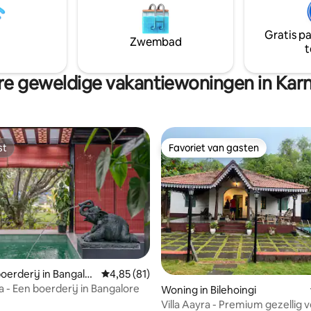
thuis voelt. Bij The Lantern no
choonheid omringt je en de
uit om de mist, het licht en de
uzeert zachtjes, zodat je
van een plek waar herinnering
Gratis p
nt zijn.
Zwembad
gemaakt te omarmen.
t
e geweldige vakantiewoningen in Kar
st
Favoriet van gasten
st
Favoriet van gasten
oerderij in Bangalor
Gemiddelde beoordeling van 4,85 op 5, 81 r
4,85 (81)
la - Een boerderij in Bangalore
ng van 4,9 op 5, 20 recensies
Woning in Bilehoingi
Villa Aayra - Premium gezellig v