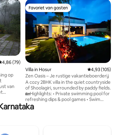
Vakantieb
Favoriet van gasten
Favor
Favoriet van gasten
Topfavo
Halli
Casa Nass
grote boe
A rustic
designed
simplicit
Surrounde
quiet ret
pace. Wa
chickens 
ecensies
simple, soulfu
Gemiddelde beoordeling van 4,86 op 5, 79 recensies
4,86 (79)
included
Villa in Hosur
Gemiddelde beoordeling
4,93 (105)
arranged 
ning op
charge wi
Zen Oasis – Je rustige vakantieboerderij
t
prepared 
A cozy 2BHK villa in the quiet countryside
ust van
Kerala r
of Shoolagiri, surrounded by paddy fields.
et
hosts' m
🏡Highlights: • Private swimming pool for
refreshing dips & pool games • Swim
 uitje
 Karnataka
deck for lunch/dinner under the stars •
f een
Scenic terrace with countryside view •
g hebt
Minimalist interiors with natural light •
egen
Board games & dart board for indoor fun
he Lantern
• High-speed WiFi,smart TV,speakers &
r die als
kitchen • Food delivery via