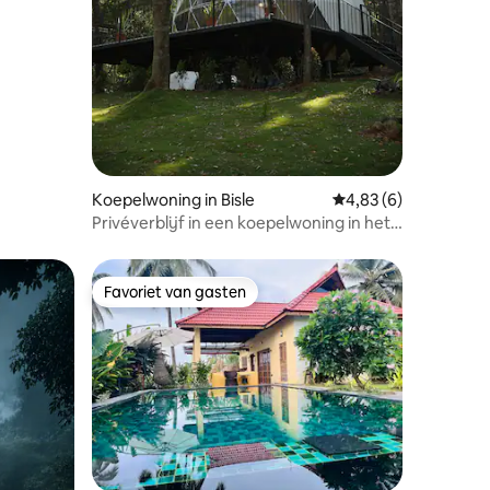
Koepelwoning in Bisle
Gemiddelde beoordeli
4,83 (6)
Privéverblijf in een koepelwoning in het
bos | Zwembad en natuurpaden
Favoriet van gasten
Favoriet van gasten