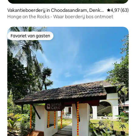
Vakantieboerderij in Choodasandiram, Denka
Gemiddelde be
4,97 (63)
nikottai Taluk
Honge on the Rocks - Waar boerderij bos ontmoet
Favoriet van gasten
Favoriet van gasten