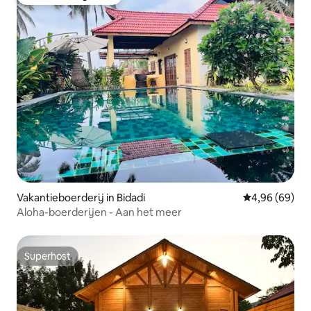
Favoriet van gasten
Vakantieboerderij in Bidadi
Gemiddelde be
4,96 (69)
Aloha-boerderijen - Aan het meer
Superhost
Superhost