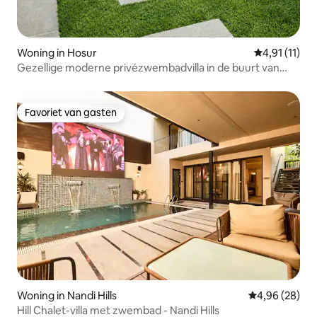
Woning in Hosur
Gemiddelde b
4,91 (11)
Gezellige moderne privézwembadvilla in de buurt van
Bangalore
Favoriet van gasten
Favoriet van gasten
Woning in Nandi Hills
Gemiddelde be
4,96 (28)
Hill Chalet-villa met zwembad - Nandi Hills