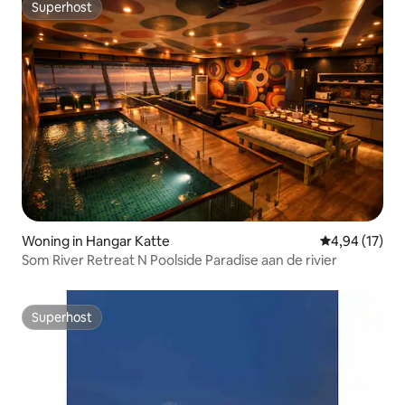
Superhost
Superhost
Woning in Hangar Katte
Gemiddelde be
4,94 (17)
Som River Retreat N Poolside Paradise aan de rivier
Superhost
Superhost