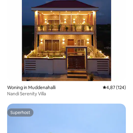
Woning in Muddenahalli
Gemiddelde beo
4,87 (124)
Nandi Serenity Villa
Superhost
Superhost