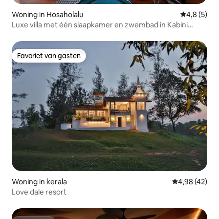
Woning in Hosaholalu
Gemiddelde 
4,8 (5)
Luxe villa met één slaapkamer en zwembad in Kabini
Nagarhole
Favoriet van gasten
Favoriet van gasten
Woning in kerala
Gemiddelde be
4,98 (42)
Love dale resort