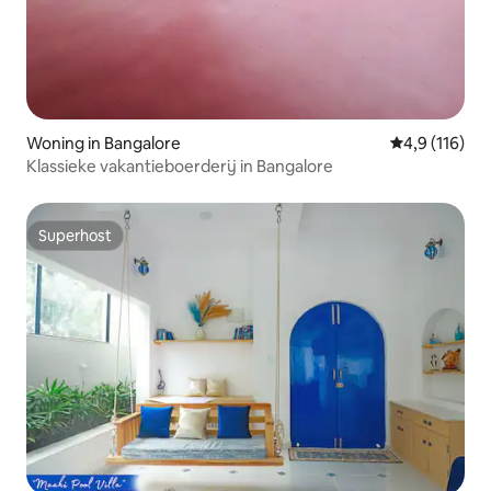
Woning in Bangalore
Gemiddelde b
4,9 (116)
Klassieke vakantieboerderij in Bangalore
Superhost
Superhost