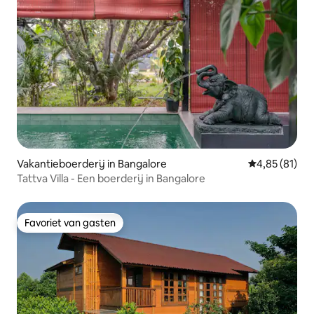
Vakantieboerderij in Bangalore
Gemiddelde be
4,85 (81)
Tattva Villa - Een boerderij in Bangalore
Favoriet van gasten
Favoriet van gasten