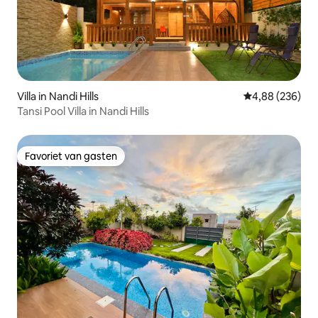
Villa in Nandi Hills
Gemiddelde beo
4,88 (236)
Tansi Pool Villa in Nandi Hills
Favoriet van gasten
Favoriet van gasten