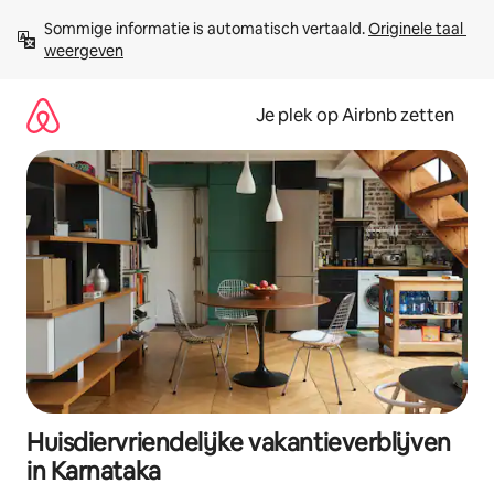
Ga
Sommige informatie is automatisch vertaald. 
Originele taal 
direct
weergeven
naar
inhoud
Je plek op Airbnb zetten
Huisdiervriendelijke vakantieverblijven
in Karnataka