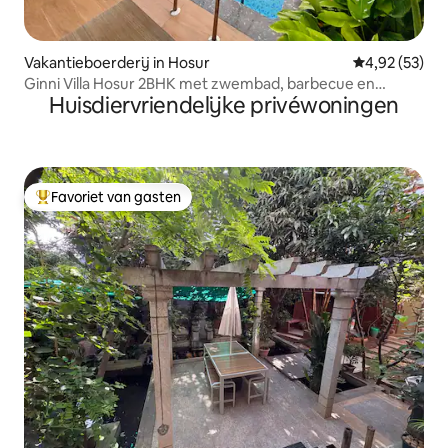
Vakantieboerderij in Hosur
Gemiddelde be
4,92 (53)
Ginni Villa Hosur 2BHK met zwembad, barbecue en
Huisdiervriendelijke privéwoningen
kampvuur
Favoriet van gasten
Topfavoriet van gasten