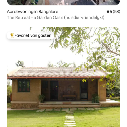
Aardewoning in Bangalore
Gemiddelde
5 (53)
The Retreat - a Garden Oasis (huisdiervriendelijk!)
Favoriet van gasten
Topfavoriet van gasten