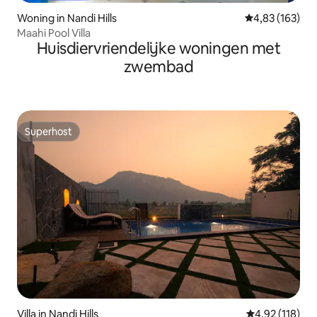
Woning in Nandi Hills
Gemiddelde beo
4,83 (163)
Maahi Pool Villa
Huisdiervriendelijke woningen met
zwembad
Superhost
Superhost
Villa in Nandi Hills
Gemiddelde beo
4,92 (118)