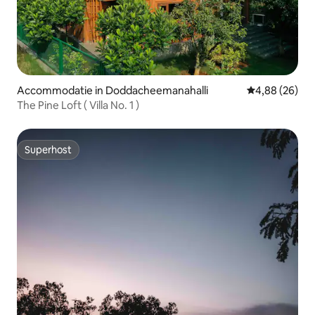
Accommodatie in Doddacheemanahalli
Gemiddelde be
4,88 (26)
The Pine Loft ( Villa No. 1 )
Superhost
Superhost