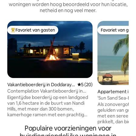
woningen worden hoog beoordeeld voor hun locatie,
netheid en nog veel meer.
Favoriet van gasten
Favoriet van gas
Topfavoriet van gasten
Favoriet van gas
Vakantieboerderij in Doddaraya
Gemiddelde beoordeling van
5 (20)
ppanahalli
Contemplation Vakantieboerderij in
Appartement in H
Nandi Hills
di
Eigentijdse boerderij op een landgoed
'Sun Sand Sea-Est
van 1,6 hectare in de buurt van Nandi
Staycations
Als zonovergoten
Hills, met meer dan 300 bomen,
geluiden van gol
kamerhoge ramen met een prachtig
met een sereen ui
uitzicht en samengestelde kunst en
prikkelt, dan biedt
sculpturen op het hele terrein.
Populaire voorzieningen voor
appartement tuss
Slaapplaats voor 2 personen, met ruimte
en de binnenwater