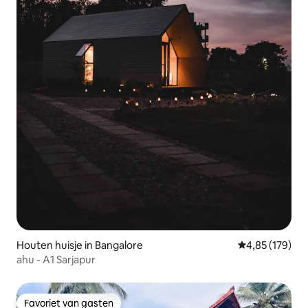
Houten huisje in Bangalore
Gemiddelde beo
4,85 (179)
ahu - A1 Sarjapur
Favoriet van gasten