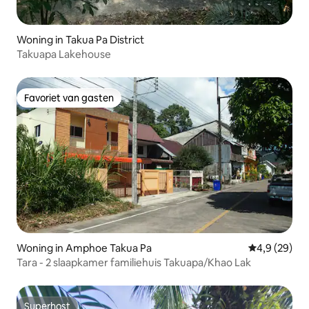
Woning in Takua Pa District
Takuapa Lakehouse
Favoriet van gasten
Favoriet van gasten
Woning in Amphoe Takua Pa
Gemiddelde b
4,9 (29)
Tara - 2 slaapkamer familiehuis Takuapa/Khao Lak
Superhost