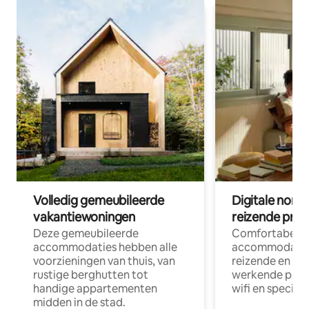
Volledig gemeubileerde
Digitale nom
vakantiewoningen
reizende prof
Deze gemeubileerde
Comfortabele
accommodaties hebben alle
accommodatie
voorzieningen van thuis, van
reizende en op
rustige berghutten tot
werkende profe
handige appartementen
wifi en special
midden in de stad.