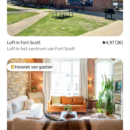
Loft in Fort Scott
Gemiddelde be
4,97 (36)
Loft in het centrum van Fort Scott
Favoriet van gasten
Topfavoriet van gasten