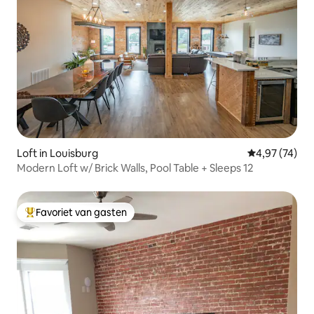
Loft in Louisburg
Gemiddelde be
4,97 (74)
Modern Loft w/ Brick Walls, Pool Table + Sleeps 12
Favoriet van gasten
Topfavoriet van gasten