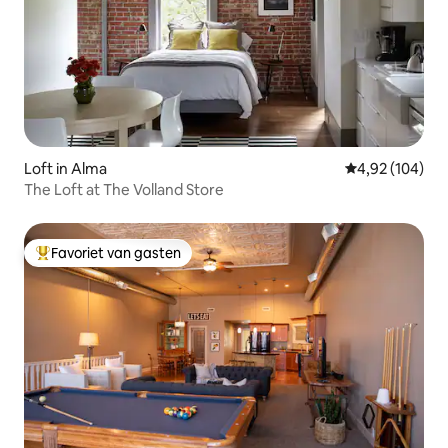
Loft in Alma
Gemiddelde beo
4,92 (104)
The Loft at The Volland Store
Favoriet van gasten
Topfavoriet van gasten