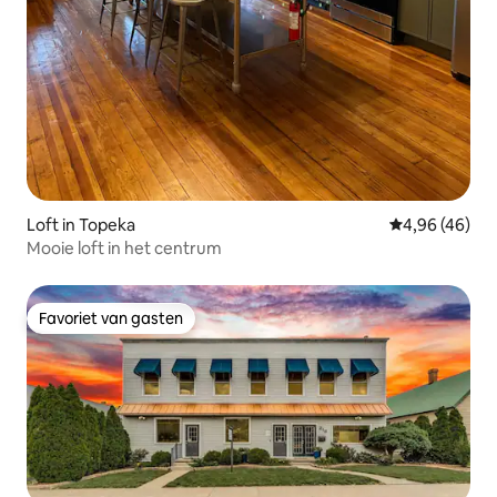
Loft in Topeka
Gemiddelde be
4,96 (46)
Mooie loft in het centrum
Favoriet van gasten
Favoriet van gasten