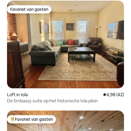
Favoriet van gasten
Favoriet van gasten
Loft in Iola
Gemiddelde be
4,98 (42)
De Embassy suite op het historische Iola plein
Favoriet van gasten
Topfavoriet van gasten