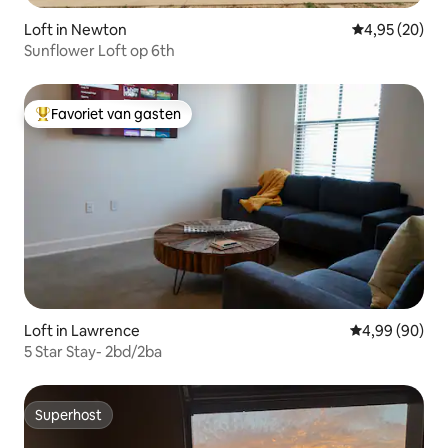
Loft in Newton
Gemiddelde be
4,95 (20)
Sunflower Loft op 6th
Favoriet van gasten
Topfavoriet van gasten
Loft in Lawrence
Gemiddelde be
4,99 (90)
5 Star Stay- 2bd/2ba
Superhost
Superhost