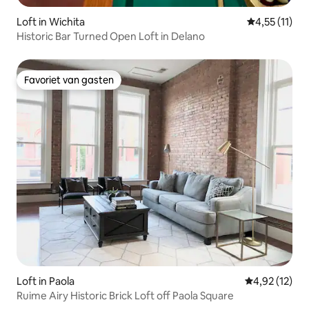
Loft in Wichita
Gemiddelde b
4,55 (11)
Historic Bar Turned Open Loft in Delano
Favoriet van gasten
Favoriet van gasten
Loft in Paola
Gemiddelde be
4,92 (12)
Ruime Airy Historic Brick Loft off Paola Square