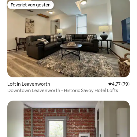
Favoriet van gasten
Favoriet van gasten
Loft in Leavenworth
Gemiddelde be
4,77 (79)
Downtown Leavenworth - Historic Savoy Hotel Lofts