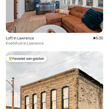
Loft in Lawrence
Gemiddeld
5 (9)
Koetshuis in Lawrence
Favoriet van gasten
Topfavoriet van gasten