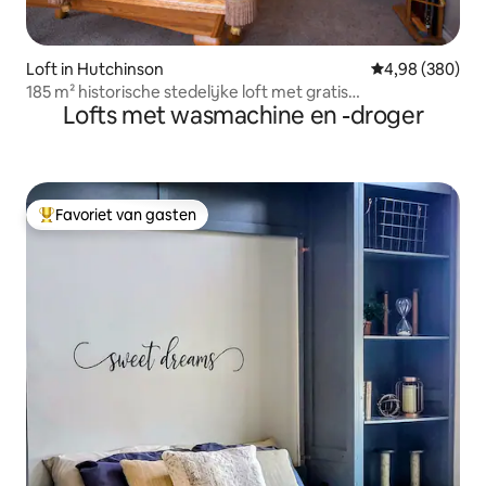
Loft in Hutchinson
Gemiddelde beo
4,98 (380)
185 m² historische stedelijke loft met gratis
Lofts met wasmachine en -droger
parkeergelegenheid.
Favoriet van gasten
Topfavoriet van gasten