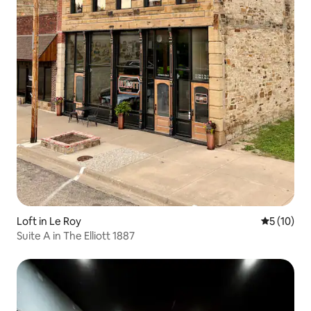
Loft in Le Roy
Gemiddelde
5 (10)
Suite A in The Elliott 1887