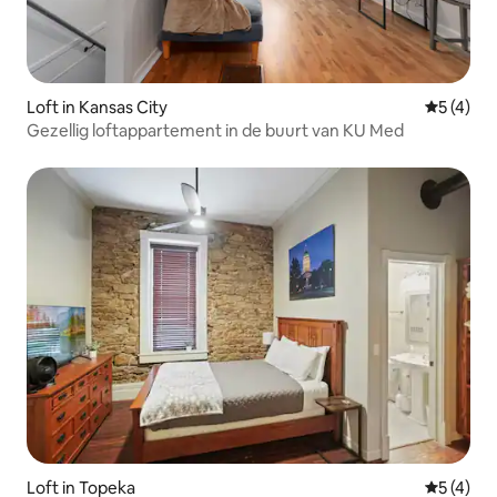
Loft in Kansas City
Gemiddeld
5 (4)
Gezellig loftappartement in de buurt van KU Med
Loft in Topeka
Gemiddeld
5 (4)