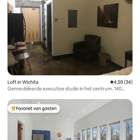
Loft in Wichita
Gemiddelde be
4,59 (34)
Gemeubileerde executive studio in het centrum. 140
LOFTS
Favoriet van gasten
Topfavoriet van gasten