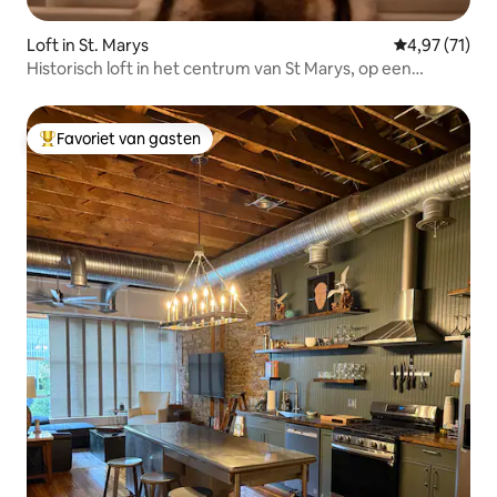
Loft in St. Marys
Gemiddelde be
4,97 (71)
Historisch loft in het centrum van St Marys, op een
steenworp afstand van restaurants
Favoriet van gasten
Topfavoriet van gasten