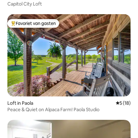
Capitol City Loft
Favoriet van gasten
Topfavoriet van gasten
Loft in Paola
Gemiddelde
5 (18)
Peace & Quiet on Alpaca Farm! Paola Studio