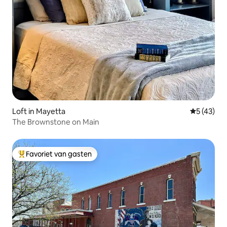
Loft in Mayetta
Gemiddelde
5 (43)
The Brownstone on Main
Favoriet van gasten
Topfavoriet van gasten