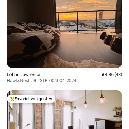
Loft in Lawrence
Gemiddelde be
4,86 (43)
HawksNest-JR #STR-004004-2024
Favoriet van gasten
Topfavoriet van gasten