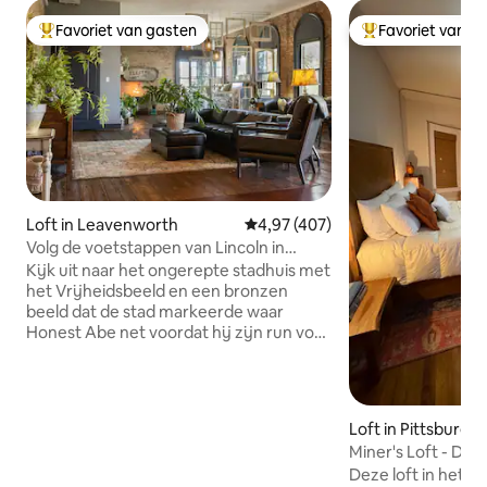
Favoriet van gasten
Favoriet van g
Topfavoriet van gasten
Topfavoriet van 
Loft in Leavenworth
Gemiddelde beoordeling van 4,9
4,97 (407)
Volg de voetstappen van Lincoln in
Queenie's Loft in Leavenworth
Kijk uit naar het ongerepte stadhuis met
het Vrijheidsbeeld en een bronzen
beeld dat de stad markeerde waar
Honest Abe net voordat hij zijn run voor
het presidentschap aankondigde. De
originele bakstenen en hardhout in dit
unieke 170 jaar oude huis hebben de
tand des tijds doorstaan. Neem een lift
Loft in Pittsburg
(of trap) naar de 1e verdieping. Gelegen
Miner's Loft - Do
in het hart van het historische centrum
Deze loft in het ce
van Leavenworth, de eerste stad