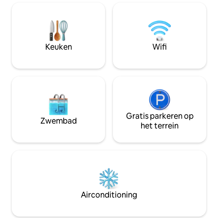
biedt deze bewaard gebleven en nieuw
die op zoek zijn n
leven ingeblazen hut een gemakkelijke
ervaring in het lan
ontsnapping voor stadsbewoners die
gebaande paden lig
behoefte hebben aan een zeer
privégebouw in de
betaalbaar jubileumweekend, studie of
hoofdboerderij me
Keuken
Wifi
een eenzaam toevluchtsoord, of een
kitchenette, bad
familiewandeling en visreis.
loftslaapkamer (q
Gratis parkeren op
Zwembad
het terrein
Airconditioning