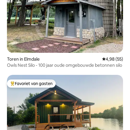
Toren in Elmdale
Gemiddelde be
4,98 (55)
Owls Nest Silo - 100 jaar oude omgebouwde betonnen silo
Favoriet van gasten
Topfavoriet van gasten