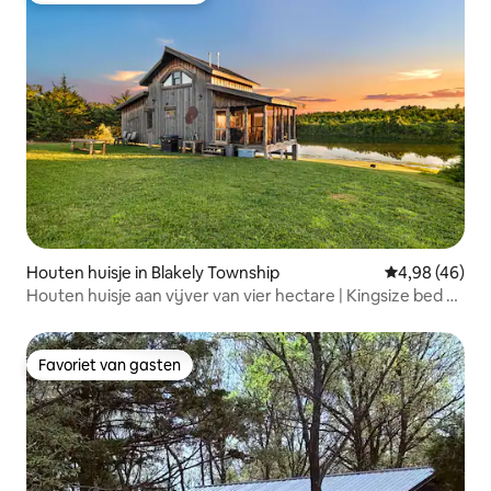
Houten huisje in Blakely Township
Gemiddelde be
4,98 (46)
Houten huisje aan vijver van vier hectare | Kingsize bed +
privé!
Favoriet van gasten
Favoriet van gasten