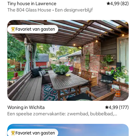
Tiny house in Lawrence
Gemiddelde be
4,99 (82)
The 804 Glass House • Een designverblijf
Favoriet van gasten
Topfavoriet van gasten
Woning in Wichita
Gemiddelde beo
4,99 (177)
Een speelse zomervakantie: zwembad, bubbelbad,
speakeasy
Favoriet van gasten
Topfavoriet van gasten