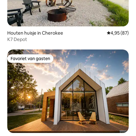
Houten huisje in Cherokee
Gemiddelde be
4,95 (87)
K7 Depot
Favoriet van gasten
Favoriet van gasten