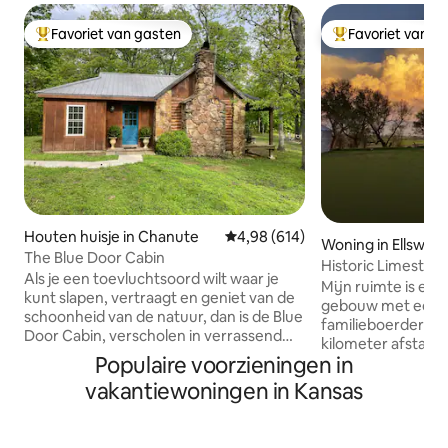
Favoriet van gasten
Favoriet van g
Topfavoriet van gasten
Topfavoriet van 
Houten huisje in Chanute
Gemiddelde beoordeling van 4,9
4,98 (614)
Woning in Ellswor
The Blue Door Cabin
Historic Limestone
Als je een toevluchtsoord wilt waar je
Country
Mijn ruimte is een
kunt slapen, vertraagt en geniet van de
gebouw met een lo
schoonheid van de natuur, dan is de Blue
familieboerderij.
Door Cabin, verscholen in verrassend
kilometer afstand
heuvelachtig eiken- en hickorybossen,
Populaire voorzieningen in
tien kilometer te
met een prachtig uitzicht over de vijver,
Ellsworth, zul je n
vakantiewoningen in Kansas
je bestemming. Binnen twee uur van
gemak als de gezel
Kansas City, Tulsa, Joplin of Wichita, en
en schilderachtig
op slechts 4 mijl van Chanute Kansas,
is goed voor koppe